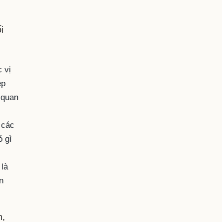
i
 vị
ệp
 quan
 các
ó gì
 là
n
n,