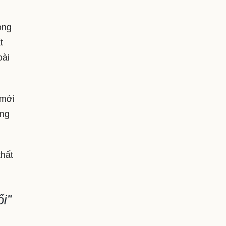
ong
t
oài
 mới
ơng
thất
ối”