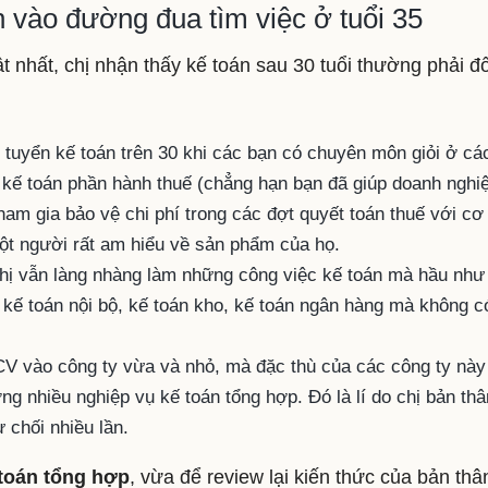
n vào đường đua tìm việc ở tuổi 35
t nhất, chị nhận thấy kế toán sau 30 tuổi thường phải đố
tuyển kế toán trên 30 khi các bạn có chuyên môn giỏi ở các
, kế toán phần hành thuế (chẳng hạn bạn đã giúp doanh nghi
tham gia bảo vệ chi phí trong các đợt quyết toán thuế với cơ
ột người rất am hiểu về sản phẩm của họ.
chị vẫn làng nhàng làm những công việc kế toán mà hầu như
 kế toán nội bộ, kế toán kho, kế toán ngân hàng mà không c
V vào công ty vừa và nhỏ, mà đặc thù của các công ty này
g nhiều nghiệp vụ kế toán tổng hợp. Đó là lí do chị bản thâ
 chối nhiều lần.
toán tổng hợp
, vừa để review lại kiến thức của bản thâ