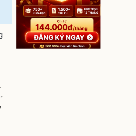
g
!
”
n