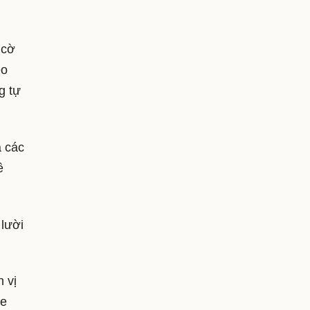
.
 cờ
eo
g tự
à các
ề
 lười
 vị
te