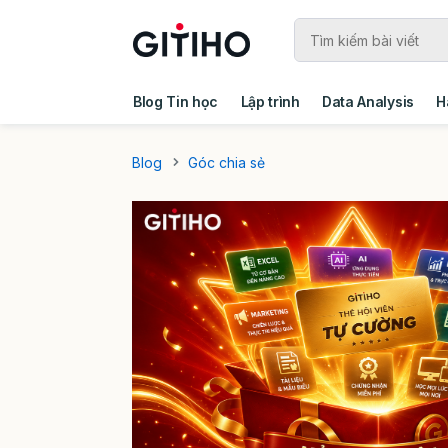
Blog Tin học
Lập trình
Data Analysis
H
Câu chuyện khách hàng
Ebook - Template 
Blog
Góc chia sẻ