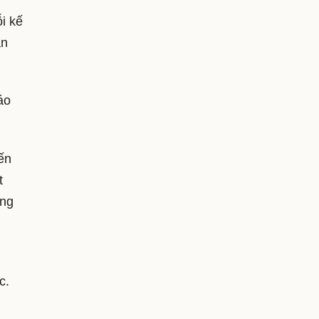
i kế
án
áo
iến
t
ỏng
c.