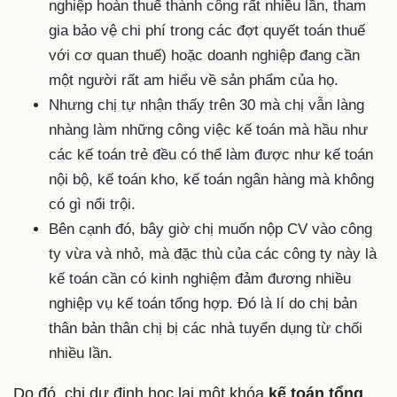
nghiệp hoàn thuế thành công rất nhiều lần, tham
gia bảo vệ chi phí trong các đợt quyết toán thuế
với cơ quan thuế) hoặc doanh nghiệp đang cần
một người rất am hiểu về sản phẩm của họ.
Nhưng chị tự nhận thấy trên 30 mà chị vẫn làng
nhàng làm những công việc kế toán mà hầu như
các kế toán trẻ đều có thể làm được như kế toán
nội bộ, kế toán kho, kế toán ngân hàng mà không
có gì nổi trội.
Bên cạnh đó, bây giờ chị muốn nộp CV vào công
ty vừa và nhỏ, mà đặc thù của các công ty này là
kế toán cần có kinh nghiệm đảm đương nhiều
nghiệp vụ kế toán tổng hợp. Đó là lí do chị bản
thân bản thân chị bị các nhà tuyển dụng từ chối
nhiều lần.
Do đó, chị dự định học lại một khóa
kế toán tổng