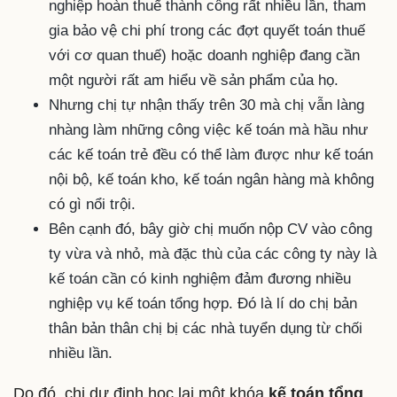
nghiệp hoàn thuế thành công rất nhiều lần, tham
gia bảo vệ chi phí trong các đợt quyết toán thuế
với cơ quan thuế) hoặc doanh nghiệp đang cần
một người rất am hiểu về sản phẩm của họ.
Nhưng chị tự nhận thấy trên 30 mà chị vẫn làng
nhàng làm những công việc kế toán mà hầu như
các kế toán trẻ đều có thể làm được như kế toán
nội bộ, kế toán kho, kế toán ngân hàng mà không
có gì nổi trội.
Bên cạnh đó, bây giờ chị muốn nộp CV vào công
ty vừa và nhỏ, mà đặc thù của các công ty này là
kế toán cần có kinh nghiệm đảm đương nhiều
nghiệp vụ kế toán tổng hợp. Đó là lí do chị bản
thân bản thân chị bị các nhà tuyển dụng từ chối
nhiều lần.
Do đó, chị dự định học lại một khóa
kế toán tổng