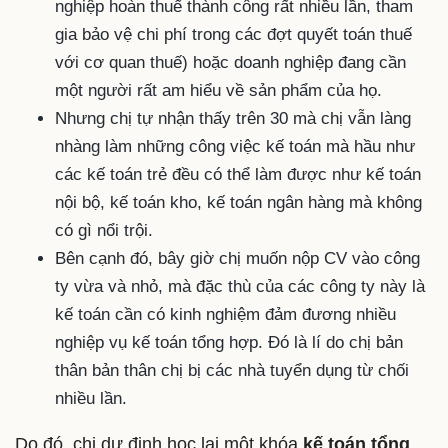
nghiệp hoàn thuế thành công rất nhiều lần, tham
gia bảo vệ chi phí trong các đợt quyết toán thuế
với cơ quan thuế) hoặc doanh nghiệp đang cần
một người rất am hiểu về sản phẩm của họ.
Nhưng chị tự nhận thấy trên 30 mà chị vẫn làng
nhàng làm những công việc kế toán mà hầu như
các kế toán trẻ đều có thể làm được như kế toán
nội bộ, kế toán kho, kế toán ngân hàng mà không
có gì nổi trội.
Bên cạnh đó, bây giờ chị muốn nộp CV vào công
ty vừa và nhỏ, mà đặc thù của các công ty này là
kế toán cần có kinh nghiệm đảm đương nhiều
nghiệp vụ kế toán tổng hợp. Đó là lí do chị bản
thân bản thân chị bị các nhà tuyển dụng từ chối
nhiều lần.
Do đó, chị dự định học lại một khóa
kế toán tổng