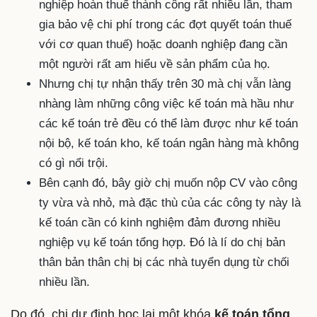
nghiệp hoàn thuế thành công rất nhiều lần, tham
gia bảo vệ chi phí trong các đợt quyết toán thuế
với cơ quan thuế) hoặc doanh nghiệp đang cần
một người rất am hiểu về sản phẩm của họ.
Nhưng chị tự nhận thấy trên 30 mà chị vẫn làng
nhàng làm những công việc kế toán mà hầu như
các kế toán trẻ đều có thể làm được như kế toán
nội bộ, kế toán kho, kế toán ngân hàng mà không
có gì nổi trội.
Bên cạnh đó, bây giờ chị muốn nộp CV vào công
ty vừa và nhỏ, mà đặc thù của các công ty này là
kế toán cần có kinh nghiệm đảm đương nhiều
nghiệp vụ kế toán tổng hợp. Đó là lí do chị bản
thân bản thân chị bị các nhà tuyển dụng từ chối
nhiều lần.
Do đó, chị dự định học lại một khóa
kế toán tổng