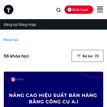
Kích hoạt
Đăng ký/ Đăng nhập
Khóa học
56
khóa học
Bộ lọc
(1)