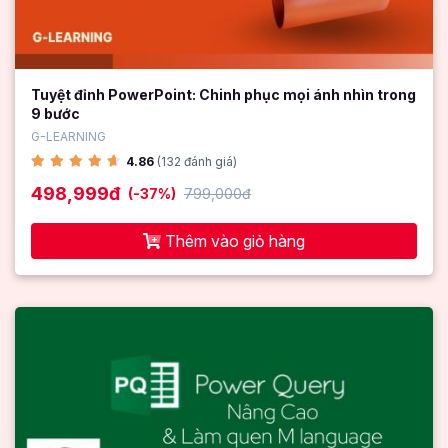
Tuyệt đỉnh PowerPoint: Chinh phục mọi ánh nhìn trong
9 bước
G-LEARNING
4.86
(132 đánh giá)
498,999đ
(-37%)
799,000đ
Thêm vào giỏ hàng