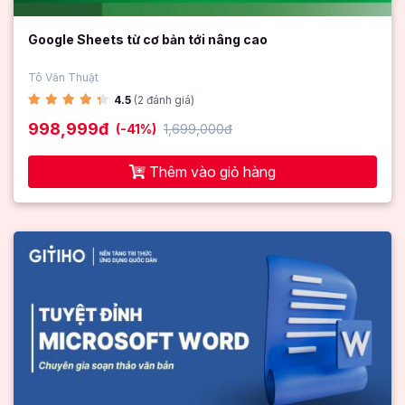
Google Sheets từ cơ bản tới nâng cao
Tô Văn Thuật
4.5
(2 đánh giá)
998,999đ
(-41%)
1,699,000đ
Thêm vào giỏ hàng