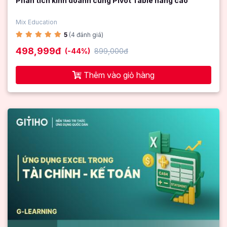
Phân tích kinh doanh cùng Pivot Table nâng cao
Mix Education
5
(4 đánh giá)
498,999đ
(-44%)
899,000đ
Thêm vào giỏ hàng