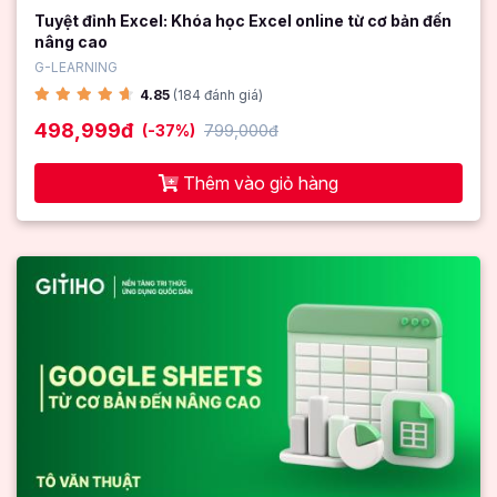
Tuyệt đỉnh Excel: Khóa học Excel online từ cơ bản đến
nâng cao
G-LEARNING
4.85
(184 đánh giá)
498,999đ
(-37%)
799,000đ
Thêm vào giỏ hàng