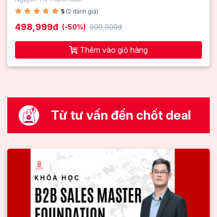
5
(2 đánh giá)
498,999đ
(-50%)
999,000đ
Thêm vào giỏ hàng
Từ tư vấn đến chốt deal