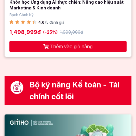
Khóa học Ứng dụng AI thực chiến: Nâng cao hiệu suất
Marketing & Kinh doanh
Bạch Cảnh Kỳ
4.6
(5 đánh giá)
1,498,999đ
(-25%)
1,999,000đ
Thêm vào giỏ hàng
Bộ kỹ năng Kế toán - Tài
chính cốt lõi