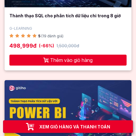
Thành thạo SQL cho phân tích dữ liệu chỉ trong 8 giờ
G-LEARNING
5
(19 đánh giá)
498,999đ
(-66%)
1,500,000đ
Thêm vào giỏ hàng
XEM GIỎ HÀNG VÀ THANH TOÁN