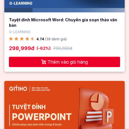
Tuyệt đỉnh Microsoft Word: Chuyên gia soạn thảo văn
bản
G-LEARNING
4.74
(38 đánh giá)
298,999đ
(-62%)
799,000đ
Thêm vào giỏ hàng