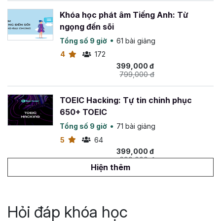
Khóa học phát âm Tiếng Anh: Từ
ngọng đến sõi
Tổng số 9 giờ
61 bài giảng
4
172
399,000 đ
799,000 đ
TOEIC Hacking: Tự tin chinh phục
650+ TOEIC
Tổng số 9 giờ
71 bài giảng
5
64
399,000 đ
699,000 đ
Hiện thêm
Tiếng Anh giao tiếp cho người mới bắt
đầu
Hỏi đáp khóa học
Tổng số 4 giờ
20 bài giảng