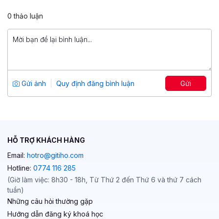
5
64
599,000 đ
0 thảo luận
799,000 đ
Tiếng Anh giao tiếp: Bí quyết giao tiếp
như người bản xứ trong 3 tháng
Tổng số 3 giờ
15 bài giảng
Gửi ảnh
Quy định đăng bình luận
Gửi
4.6
48
599,000 đ
599,000 đ
HỖ TRỢ KHÁCH HÀNG
Email:
hotro@gitiho.com
Hotline:
0774 116 285
(Giờ làm việc: 8h30 - 18h, Từ Thứ 2 đến Thứ 6 và thứ 7 cách
tuần)
Những câu hỏi thường gặp
Hướng dẫn đăng ký khoá học