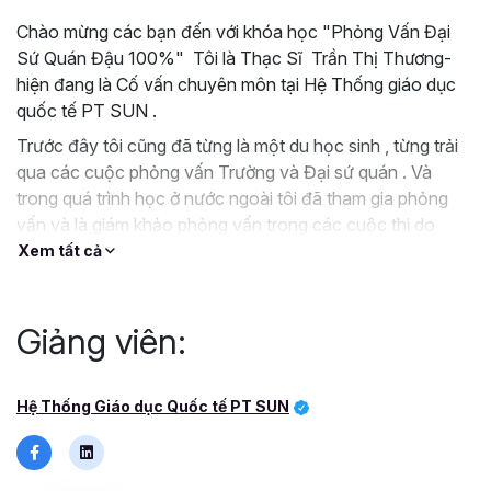
Chào mừng các bạn đến với khóa học "Phỏng Vấn Đại
Sứ Quán Đậu 100%" Tôi là Thạc Sĩ Trần Thị Thương-
hiện đang là Cố vấn chuyên môn tại Hệ Thống giáo dục
quốc tế PT SUN .
Trước đây tôi cũng đã từng là một du học sinh , từng trải
qua các cuộc phỏng vấn Trường và Đại sứ quán . Và
trong quá trình học ở nước ngoài tôi đã tham gia phỏng
vấn và là giám khảo phỏng vấn trong các cuộc thi do
trường Đại học Quốc gia Chungbuk tổ chức.
Xem tất cả
Trong thời kỳ hiện đại phát triển , việc xin visa và phỏng
vấn tại đại sứ quán là một phần quan trọng trong quá trình
Giảng viên:
du học, điều chuyển công việc hoặc du lịch. Bạn hẳn rất
băn khoăn và lo sợ khi phải đối diện phỏng vấn với ĐSQ ,
bạn không biết bắt đầu từ đâu? và trả lời như thế nào để
Hệ Thống Giáo dục Quốc tế PT SUN
vượt qua được bài phỏng vấn?
Bằng rất nhiều kinh nghiệm nhiều năm cố vấn và giảng
dạy tiếng hàn tại Việt Nam tôi đã đúc kết ra trọn bộ bí