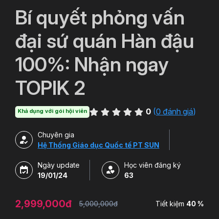
`
Bí quyết phỏng vấn
đại sứ quán Hàn đậu
100%: Nhận ngay
TOPIK 2
0
(
0 đánh giá
)
Khả dụng với gói hội viên
Chuyên gia
Hệ Thống Giáo dục Quốc tế PT SUN
Ngày update
Học viên đăng ký
19/01/24
63
2,999,000đ
5,000,000đ
Tiết kiệm
40 %