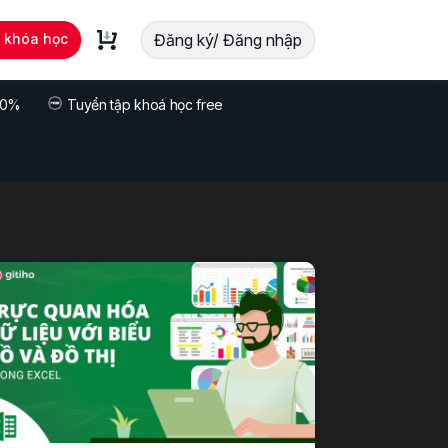
t khóa học
Đăng ký/ Đăng nhập
 70%
Tuyển tập khoá học free