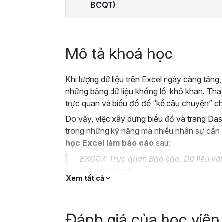
BCQT)
Mô tả khoá học
Khi lượng dữ liệu trên Excel ngày càng tăng
những bảng dữ liệu khổng lồ, khô khan. Tha
trực quan và biểu đồ để “kể câu chuyện” ch
Do vậy, việc xây dựng biểu đồ và trang Das
trong những kỹ năng mà nhiều nhân sự cần 
học Excel làm báo cáo
sau:
EXG07: Trực quan Báo cáo, Dữ liệu với
Visualization)
Xem tất cả
Cùng Gitiho tìm hiểu và học cách làm báo cá
mắt, dễ hiểu ngay nhé!
Đánh giá của học viên