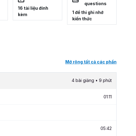
questions
16 tài liệu đính
1 đề thi ghi nhớ
kèm
kiến thức
Mở rộng tất cả các phần
4 bài giảng • 9 phút
01:11
05:42