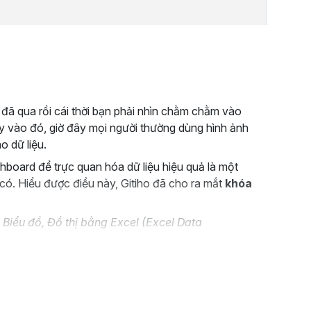
, đã qua rồi cái thời bạn phải nhìn chằm chằm vào
y vào đó, giờ đây mọi người thường dùng hình ảnh
o dữ liệu.
hboard để trực quan hóa dữ liệu hiệu quả là một
có. Hiểu được điều này, Gitiho đã cho ra mắt
khóa
 Biểu đồ, Đồ thị bằng Excel (Excel Data
o và trực quan dữ liệu bằng biểu đồ, hình ảnh đẹp