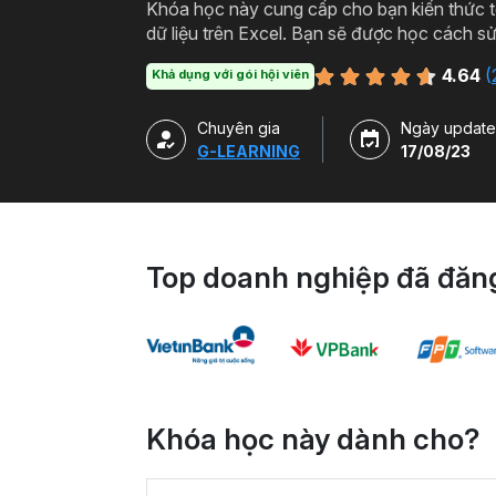
Khóa học này cung cấp cho bạn kiến thức t
dữ liệu trên Excel. Bạn sẽ được học cách sử
để tự động, tương tác với biểu đồ, từ đó tạ
4.64
(
Khả dụng với gói hội viên
Chuyên gia
Ngày update
G-LEARNING
17/08/23
Top doanh nghiệp đã đăng
Khóa học này dành cho?