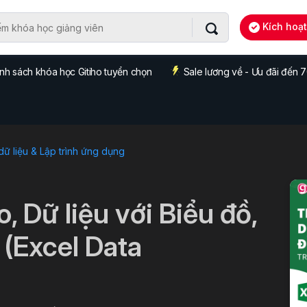
Kích hoạ
nh sách khóa học Gitiho tuyển chọn
Sale lương về - Ưu đãi đến
dữ liệu & Lập trình ứng dụng
, Dữ liệu với Biểu đồ,
 (Excel Data