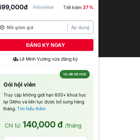
499,000đ
799,000đ
Tiết kiệm
37 %
Áp dụng
ĐĂNG KÝ NGAY
Ưu đãi tốt nhất
Gói hội viên
Truy cập không giới hạn 800+ khoá học
tại Gitiho và liên tục được bổ sung hàng
tháng.
Tìm hiểu thêm
140,000 đ
Chỉ từ:
/tháng