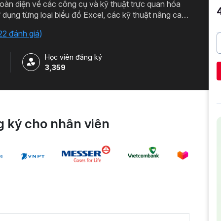
oàn diện về các công cụ và kỹ thuật trực quan hóa
 dụng từng loại biểu đồ Excel, các kỹ thuật nâng cao
o ra các báo cáo hữu ích cho công việc.
22 đánh giá
)
Học viên đăng ký
3,359
 ký cho nhân viên