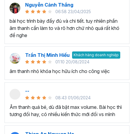
Nguyễn Cảnh Thắng
biểu đồ phức tạp giúp hỗ trợ doanh nghiệp đưa ra
06:58 23/04/2025
các quyết định kinh doanh đúng đắn, kịp thời.
bài học trình bày đẩy đủ và chi tiết. tuy nhiên phần
Nhà quản lý chiến lược muốn sử dụng dữ liệu trực
âm thanh cần làm to và rõ hơn chứ nhỏ quá rất khó
quan để đánh giá môi trường cạnh tranh, tình hình thị
để nghe
trường để xây dựng chiến lược kinh doanh.
Nhân viên Marketing dùng Excel để trực quan hóa
dữ liệu nhằm theo dõi hiệu suất các chiến dịch
Trần Thị Minh Hiếu
Khách hàng doanh nghiệp
quảng cáo, phân tích dữ liệu khách hàng,...
01:10 20/08/2024
Kế toán và nhân viên tài chính muốn trực quan hóa
âm thanh nhỏ khóa học hữu ích cho công việc
dữ liệu để hiểu các dữ liệu tài chính và kế toán, như
báo cáo lãi lỗ, bảng cân đối kế toán, hoặc dữ liệu về
doanh thu và chi phí.
--
….
08:43 01/06/2024
Yêu cầu cơ bản khi tham gia
Âm thanh quá bé, dù đã bật max volume. Bài học thì
tương đối hay, có nhiều kiến thức mới đối vs mình
khóa học