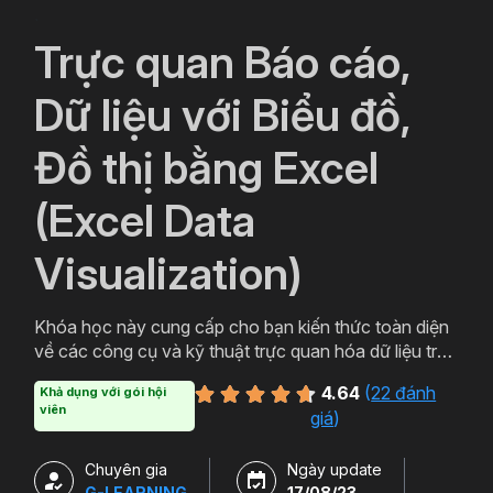
`
Trực quan Báo cáo,
Dữ liệu với Biểu đồ,
Đồ thị bằng Excel
(Excel Data
Visualization)
Khóa học này cung cấp cho bạn kiến thức toàn diện
về các công cụ và kỹ thuật trực quan hóa dữ liệu trên
Excel. Bạn sẽ được học cách sử dụng từng loại biểu
4.64
(
22 đánh
Khả dụng với gói hội
đồ Excel, các kỹ thuật nâng cao để tự động, tương
viên
giá
)
tác với biểu đồ, từ đó tạo ra các báo cáo hữu ích cho
công việc.
Chuyên gia
Ngày update
G-LEARNING
17/08/23