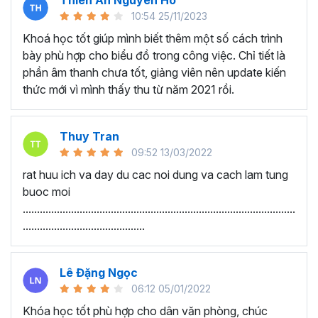
Thien An Nguyen Ho
Khóa học này không yêu cầu kiến thức nền tảng về phân
10:54 25/11/2023
tích dữ liệu. Nhưng bạn cần phải có một số hiểu biết cơ
bản về Excel để dễ thực hiện và làm theo hơn nhé. Cụ thể
Khoá học tốt giúp mình biết thêm một số cách trình
đó là:
bày phù hợp cho biểu đồ trong công việc. Chỉ tiết là
phần âm thanh chưa tốt, giảng viên nên update kiến
Kỹ năng Excel cơ bản
thức mới vì mình thấy thu từ năm 2021 rồi.
Biết sử dụng công thức Excel cơ bản
Biết cách vẽ đồ thị/biểu đồ cơ bản trong Excel
Thuy Tran
Nếu bạn chưa thành thạo Excel thì cũng có thể xem video
09:52 13/03/2022
bài giảng và thực hành lại nhiều lần để nhanh nhớ bài hơn
nhé.
rat huu ich va day du cac noi dung va cach lam tung
Sự khác biệt khi học tập tại
buoc moi
................................................................................................
Gitiho
...........................................
Gitiho cung cấp cho bạn lộ trình học làm báo cáo trên
Lê Đặng Ngọc
Excel bài bản, phù hợp với từng vị trí, cấp bậc, giúp học
06:12 05/01/2022
viên hiểu rõ hơn về cách trực quan dữ liệu bằng biểu đồ
và ứng dụng vào trong công việc của mình.
Khóa học tốt phù hợp cho dân văn phòng, chúc