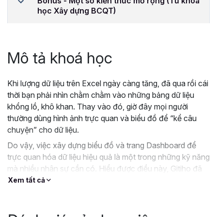
Bonus - Một số kiến thức mở rộng (Từ khóa
học Xây dựng BCQT)
Mô tả khoá học
Khi lượng dữ liệu trên Excel ngày càng tăng, đã qua rồi cái
thời bạn phải nhìn chằm chằm vào những bảng dữ liệu
khổng lồ, khô khan. Thay vào đó, giờ đây mọi người
thường dùng hình ảnh trực quan và biểu đồ để “kể câu
chuyện” cho dữ liệu.
Do vậy, việc xây dựng biểu đồ và trang Dashboard để
trực quan hóa dữ liệu hiệu quả là một trong những kỹ năng
mà nhiều nhân sự cần có. Hiểu được điều này, Gitiho đã
cho ra mắt
khóa học Excel làm báo cáo
sau:
Xem tất cả
EXG07: Trực quan Báo cáo, Dữ liệu với Biểu đồ,
Đồ thị bằng Excel (Excel Data Visualization)