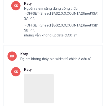
Katy
Ngoài ra em cũng dùng công thức:
=OFFSET(Sheet1!$A$2,0,0,COUNTA(Sheet1!$A:
$A)-1,1)
=OFFSET(Sheet1!$B$2,0,0,COUNTA(Sheet1!$B:
$B)-1,1)
nhưng vẫn không update được ạ?
Katy
Dạ em không thấy bin width thì chỉnh ở đâu ạ?
Katy