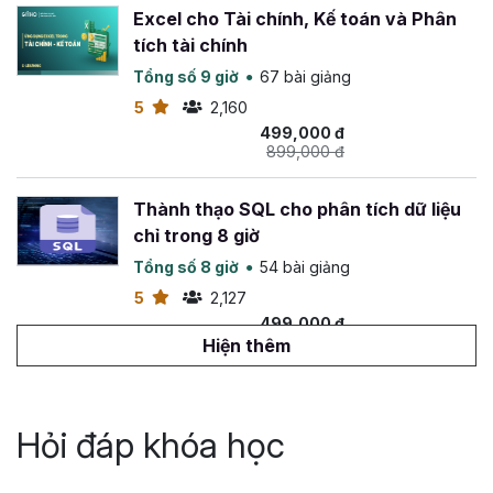
Excel cho Tài chính, Kế toán và Phân
tích tài chính
Tổng số 9 giờ
67 bài giảng
5
2,160
499,000 đ
899,000 đ
Thành thạo SQL cho phân tích dữ liệu
chỉ trong 8 giờ
Tổng số 8 giờ
54 bài giảng
5
2,127
499,000 đ
1,500,000 đ
Hiện thêm
Truy vấn dữ liệu với SQL
Tổng số 6 giờ
45 bài giảng
Hỏi đáp khóa học
4.9
1,263