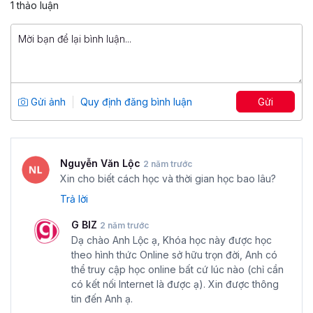
399,000 đ
1 thảo luận
1,499,000 đ
Power Pivot, Power Query: Biến Excel
thành công cụ Phân tích dữ liệu
chuyên sâu
Tổng số 7 giờ
54 bài giảng
Gửi ảnh
Quy định đăng bình luận
Gửi
4.71
861
599,000 đ
799,000 đ
Nguyễn Văn Lộc
2 năm trước
Xin cho biết cách học và thời gian học bao lâu?
Trả lời
G BIZ
2 năm trước
Dạ chào Anh Lộc ạ, Khóa học này được học
theo hình thức Online sở hữu trọn đời, Anh có
thể truy cập học online bất cứ lúc nào (chỉ cần
có kết nối Internet là được ạ). Xin được thông
tin đến Anh ạ.