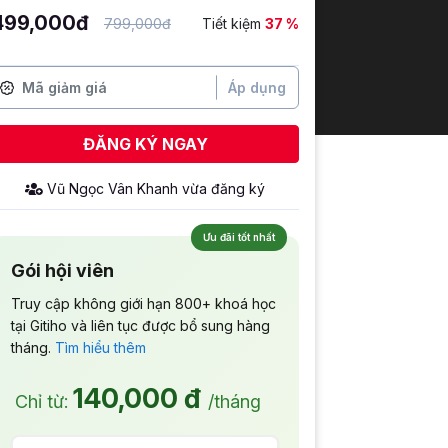
499,000đ
799,000đ
Tiết kiệm
37 %
Áp dụng
ĐĂNG KÝ NGAY
Vũ Ngọc Vân Khanh
vừa đăng ký
Ưu đãi tốt nhất
Gói hội viên
Truy cập không giới hạn 800+ khoá học
tại Gitiho và liên tục được bổ sung hàng
tháng.
Tìm hiểu thêm
140,000 đ
Chỉ từ:
/tháng