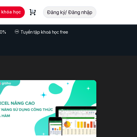
t khóa học
Đăng ký/ Đăng nhập
 70%
Tuyển tập khoá học free