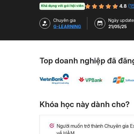
làm việc.
4.8
(
1
Khả dụng với gói hội viên
Chuyên gia
Ngày update
G-LEARNING
21/05/25
Top doanh nghiệp đã đăng
Khóa học này dành cho?
Người muốn trở thành Chuyên gia E
về HÀM