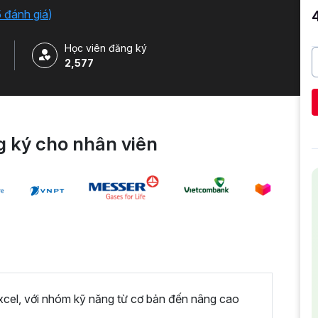
5 đánh giá
)
Học viên đăng ký
2,577
 ký cho nhân viên
xcel, với nhóm kỹ năng từ cơ bản đến nâng cao