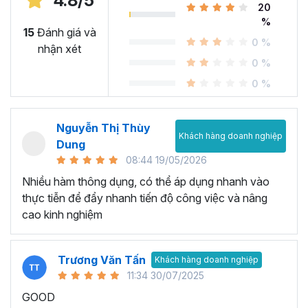
4.8/5
khóa học
EXG05 - Kỹ năng sử dụng công thức và
20
%
hàm A-Z trong Excel
, giúp bạn thành thạo
75+ công
15
Đánh giá và
thức hàm Excel
và ứng dụng trong thực tế để tăng hiệu
0 %
nhận xét
quả công việc hàng ngày. Cùng tìm hiểu thêm nhé!
0 %
Tại sao bạn nên chọn EXG05
0 %
- Khóa học hàm Excel tại
Nguyễn Thị Thùy
Gitiho?
Khách hàng doanh nghiệp
Dung
08:44 19/05/2026
Khóa học EXG05 của Gitiho bao gồm
9 Chương, 107 bài
Nhiều hàm thông dụng, có thể áp dụng nhanh vào
giảng trong 13h 59m giờ học
sẽ giúp bạn thành
thực tiễn để đẩy nhanh tiến độ công việc và nâng
thạo
75+ hàm và công thức trong Excel
cùng G-
cao kinh nghiệm
Learning để tăng hiệu quả sử dụng hàm Excel cho công
việc hằng ngày, tiết kiệm tới 35% thời gian làm việc.
Khóa học hàm Excel này sẽ cung cấp cho bạn sự hiểu
Trương Văn Tấn
Khách hàng doanh nghiệp
biết sâu sắc về các công thức và hàm nâng cao của
11:34 30/07/2025
Excel giúp biến Excel từ một chương trình bảng tính cơ
GOOD
bản thành một công cụ phân tích năng động và mạnh