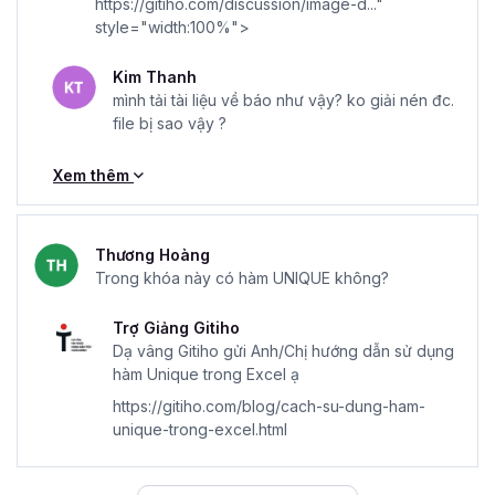
https://gitiho.com/discussion/image-d..."
style="width:100%">
Kim Thanh
mình tải tài liệu về báo như vậy? ko giải nén đc.
file bị sao vậy ?
Xem thêm
Thương Hoàng
Trong khóa này có hàm UNIQUE không?
Trợ Giảng Gitiho
Dạ vâng Gitiho gửi Anh/Chị hướng dẫn sử dụng
hàm Unique trong Excel ạ
https://gitiho.com/blog/cach-su-dung-ham-
unique-trong-excel.html