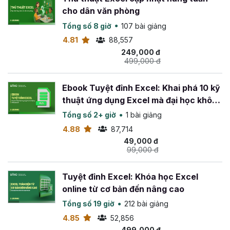
Nhóm hàm về ngày tháng và thời gian để tính toán
cho dân văn phòng
khoảng thời gian, tạo lịch trình và quản lý thông tin
Tổng số 8 giờ
107 bài giảng
liên quan đến thời gian.
Ứng dụng hàm Excel trong công việc thực tế chẳng
4.81
88,557
hạn như tổng hợp dữ liệu tự động từ nhiều sheet
249,000 đ
499,000 đ
khác nhau về 1 sheet.
Sự khác biệt khi học tập tại
Ebook Tuyệt đỉnh Excel: Khai phá 10 kỹ
thuật ứng dụng Excel mà đại học không
Gitiho
dạy bạn
Tổng số 2+ giờ
1 bài giảng
4.88
87,714
Lộ trình học bài bản và linh hoạt
: Gitiho cung cấp
49,000 đ
cho bạn lộ trình học các hàm Excel phù hợp với từng
99,000 đ
vị trí, cấp bậc yêu cầu sử dụng thành thạo Excel như
kế toán, hành chính nhân sự,...
Tuyệt đỉnh Excel: Khóa học Excel
Kiến thức thực tế và áp dụng ngay trong công
online từ cơ bản đến nâng cao
việc
: Chương trình học tập tập trung vào kiến thức
thực tiễn, giúp học viên có khả năng giải quyết ngay
Tổng số 19 giờ
212 bài giảng
những vấn đề phát sinh khi sử dụng hàm Excel trong
4.85
52,856
công việc.
499,000 đ