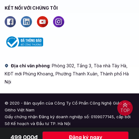
KẾT NỐI VỚI CHÚNG TÔI
Địa chỉ văn phòng
: Phòng 302, Tầng 3, Tòa nhà Tây Hà,
KĐT mới Phùng Khoang, Phường Thanh Xuân, Thành phố Hà
Nội
© 2020 - Bản quyền của Công Ty Cổ Phần Công Nghệ Giáo Dục
Gitiho Việt Nam
TOP
Giấy chứng nhận Đăng ký doanh nghiệp số: 0109077145, cấp bởi
Sở Kế hoạch và Đầu tư TP. Hà Nội
Giấy phép mạng xã hội số: 588, cấp bởi Bộ Thông tin và Truyền
499,000đ
Đăng ký ngay
thông