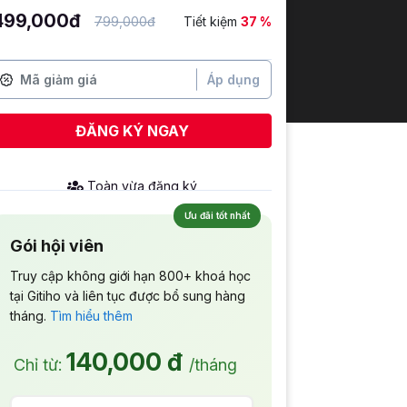
499,000đ
799,000đ
Tiết kiệm
37 %
Áp dụng
ĐĂNG KÝ NGAY
Toàn
vừa đăng ký
Ưu đãi tốt nhất
Gói hội viên
Truy cập không giới hạn 800+ khoá học
tại Gitiho và liên tục được bổ sung hàng
tháng.
Tìm hiểu thêm
140,000 đ
Chỉ từ:
/tháng