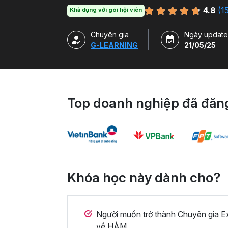
làm việc.
4.8
(
1
Khả dụng với gói hội viên
Chuyên gia
Ngày update
G-LEARNING
21/05/25
Top doanh nghiệp đã đăng
Khóa học này dành cho?
Người muốn trở thành Chuyên gia E
về HÀM