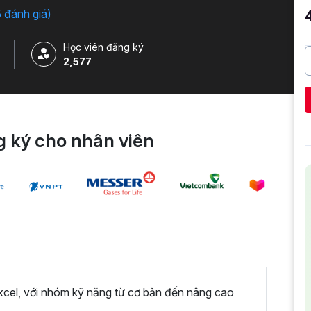
5 đánh giá
)
Học viên đăng ký
2,577
 ký cho nhân viên
xcel, với nhóm kỹ năng từ cơ bản đến nâng cao