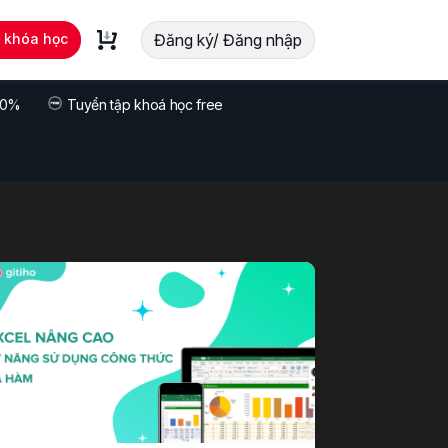
t khóa học
Đăng ký/ Đăng nhập
 70%
Tuyển tập khoá học free