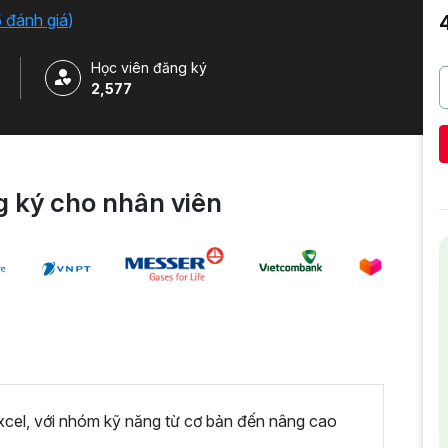
5 đánh giá
)
Học viên đăng ký
2,577
 ký cho nhân viên
xcel, với nhóm kỹ năng từ cơ bản đến nâng cao