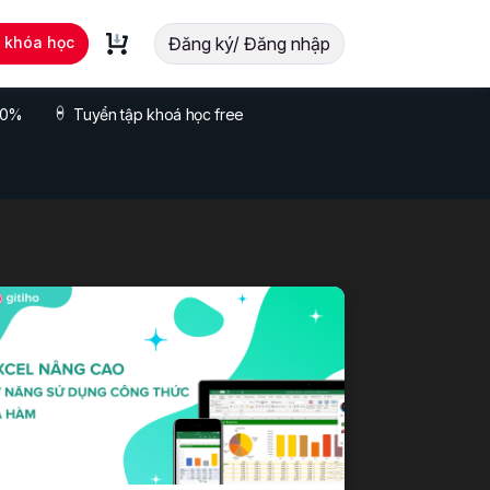
t khóa học
Đăng ký/ Đăng nhập
 70%
Tuyển tập khoá học free