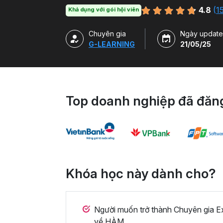
làm việc.
4.8
(
1
Khả dụng với gói hội viên
Chuyên gia
Ngày update
G-LEARNING
21/05/25
Top doanh nghiệp đã đăng
Khóa học này dành cho?
Người muốn trở thành Chuyên gia E
về HÀM