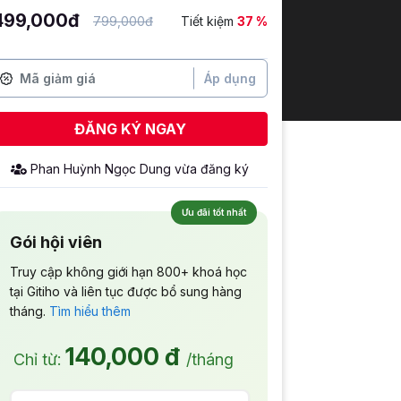
499,000đ
799,000đ
Tiết kiệm
37 %
Áp dụng
ĐĂNG KÝ NGAY
Phan Huỳnh Ngọc Dung
vừa đăng ký
Ưu đãi tốt nhất
Gói hội viên
Truy cập không giới hạn 800+ khoá học
tại Gitiho và liên tục được bổ sung hàng
tháng.
Tìm hiểu thêm
140,000 đ
Chỉ từ:
/tháng