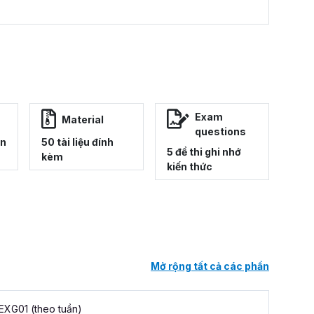
Exam
Material
questions
ên
50 tài liệu đính
5 đề thi ghi nhớ
kèm
kiến thức
Mở rộng tất cả các phần
EXG01 (theo tuần)