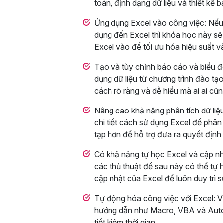
toán, định dạng dữ liệu và thiết kế 
Ứng dụng Excel vào công việc: Nếu
dụng đến Excel thì khóa học này sẽ 
Excel vào để tối ưu hóa hiệu suất v
Tạo và tùy chỉnh báo cáo và biểu đ
dụng dữ liệu từ chương trình đào tạo
cách rõ ràng và dễ hiểu mà ai ai cũ
Nâng cao khả năng phân tích dữ li
chi tiết cách sử dụng Excel để phân 
tạp hơn để hỗ trợ đưa ra quyết định
Có khả năng tự học Excel và cập nh
các thủ thuật để sau này có thể tự h
cập nhật của Excel để luôn duy trì 
Tự động hóa công việc với Excel: V
hướng dẫn như Macro, VBA và Autom
tiết kiệm thời gian.