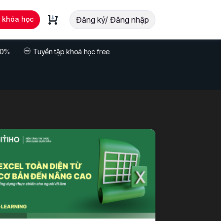
t khóa học
Đăng ký/ Đăng nhập
 70%
Tuyển tập khoá học free