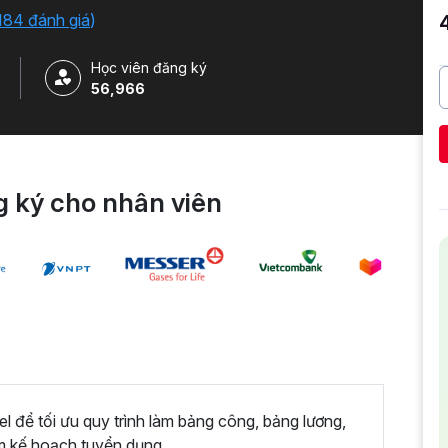
184 đánh giá
)
Học viên đăng ký
56,966
 ký cho nhân viên
 để tối ưu quy trình làm bảng công, bảng lương,
m kế hoạch tuyển dụng,...