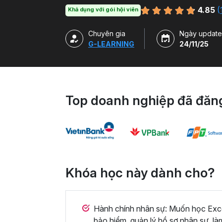
xây dựng báo cáo trên Excel.
4.85
(
Khả dụng với gói hội viên
Chuyên gia
Ngày update
G-LEARNING
24/11/25
Top doanh nghiệp đã đăng
Khóa học này dành cho?
Hành chính nhân sự: Muốn học Excel
bảo hiểm, quản lý hồ sơ nhân sự, là