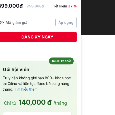
499,000đ
799,000đ
Tiết kiệm
37 %
Áp dụng
ĐĂNG KÝ NGAY
Phan Vu Minh Quyen
vừa đăng ký
Ưu đãi tốt nhất
Gói hội viên
Truy cập không giới hạn 800+ khoá học
tại Gitiho và liên tục được bổ sung hàng
tháng.
Tìm hiểu thêm
140,000 đ
Chỉ từ:
/tháng