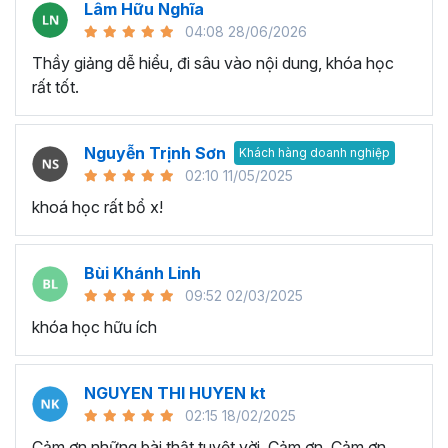
Lâm Hữu Nghĩa
04:08 28/06/2026
Thầy giảng dễ hiểu, đi sâu vào nội dung, khóa học
rất tốt.
Nguyễn Trịnh Sơn
Khách hàng doanh nghiệp
Execel giúp gia tăng hiệu suất làm việc hiệu quả
02:10 11/05/2025
Đưa ra quyết định thông minh:
Khả năng phân tích và
khoá học rất bổ x!
xử lý dữ liệu phức tạp trong quá trình làm việc với Excel sẽ
giúp bạn có cái nhìn rõ ràng về tình hình và xu hướng. Nhờ
Bùi Khánh Linh
đó thay vì đưa ra quyết định trên suy đoán thiếu tính
09:52 02/03/2025
chính xác và logic, thì bạn ra quyết định dựa trên dữ liệu
có tính logic cao từ đó giúp tối ưu hóa kết quả và đạt
khóa học hữu ích
được mục tiêu trong công việc.
Tối ưu hóa quy trình làm việc:
Với hàm lượng kiến thức
NGUYEN THI HUYEN kt
trong chương trình đào tạo Excel này bạn có thể làm chủ
02:15 18/02/2025
công cụ và tính năng Excel nâng cao, từ đó tối ưu hóa
Cảm ơn những bài thật tuyệt vời. Cảm ơn, Cảm ơn,