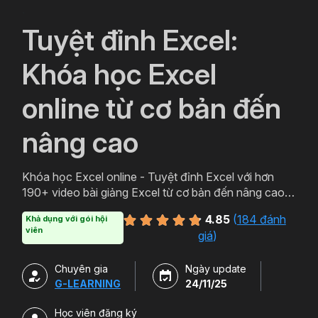
`
Tuyệt đỉnh Excel:
Khóa học Excel
online từ cơ bản đến
nâng cao
Khóa học Excel online - Tuyệt đỉnh Excel với hơn
190+ video bài giảng Excel từ cơ bản đến nâng cao
cung cấp tất tần tật kiến thức từ sử dụng hàm Excel,
4.85
(
184 đánh
Khả dụng với gói hội
phát triển tư duy tổ chức dữ liệu Excel, xây dựng báo
viên
giá
)
cáo trên Excel.
Chuyên gia
Ngày update
G-LEARNING
24/11/25
Học viên đăng ký