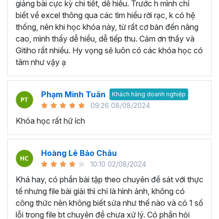
VBA Excel… thay vì học lan man tất cả các kiến
giảng bài cực kỳ chi tiết, dễ hiểu. Trước h mình chỉ
thức liên quan không có trọng tâm.
biết về excel thông qua các tìm hiểu rời rạc, k có hệ
Học thông qua video hướng dẫn:
Bạn có thể tìm
thống, nên khi học khóa này, từ rất cơ bản đến nâng
kiếm các video liên quan đến bài học Excel mà bạn
cao, mình thấy dễ hiểu, dễ tiếp thu. Cảm ơn thầy và
đang cần trên các trang mạng như Youtube,
Gitiho rất nhiều. Hy vọng sẽ luôn có các khóa học có
Facebook, Tiktok,... Với nguồn tài liệu phong phú và
tâm như vậy ạ
miễn phí bạn có thể học ở bất kỳ không gian hay thời
gian nào chỉ cần có thiết bị kết nối internet. Tuy
Phạm Minh Tuân
nhiên, bạn sẽ cần tốn thời nhiều thời gian để tìm kiếm
Khách hàng doanh nghiệp
09:26 08/08/2024
các bài giảng dạy về Excel chất lượng và các bài
giảng phân tán không theo lộ trình cụ thể. Bởi vậy,
Khóa học rất hữ ích
việc tham gia vào 1 khóa học Excel cụ thể nào đó
sẽ là 1 giải pháp giúp bạn tiết kiệm thời gian và tiền
Hoàng Lê Bảo Châu
bạc.
10:10 02/08/2024
Học qua sách hướng dẫn:
Hiện nay trên thị trường
có nhiều loại sách giúp bạn tự học Excel ngay tại
Khá hay, có phần bài tập theo chuyên đề sát với thực
nhà như Hướng dẫn sử dụng Excel cho người tự
tế nhưng file bài giải thì chỉ là hình ảnh, không có
học, Excel ứng dụng văn phòng từ cơ bản đến nâng
công thức nên không biết sửa như thế nào và có 1 số
cao,... với cách học này bạn sẽ có thể học qua các
lỗi trong file bt chuyên đề chưa xử lý. Có phần hỏi