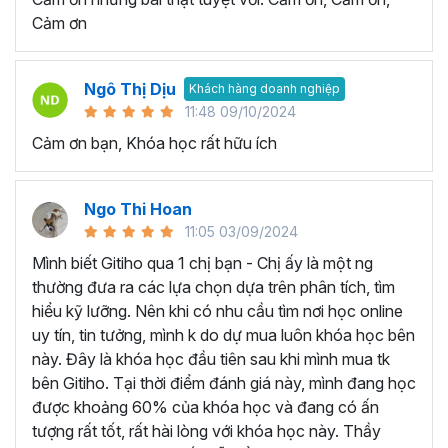
quy trình làm việc và tự động hóa các tác vụ lặp đi lặp lại.
Cảm ơn
Nhờ vậy sẽ giúp giảm thiểu lỗi và tăng hiệu suất làm việc
đáng kể.
Tăng cơ hội nghề nghiệp:
Khi trở thành người thành
Ngô Thị Dịu
Khách hàng doanh nghiệp
thạo công cụ Excel, bạn sẽ có lợi thế rất lớn khi ứng tuyển
11:48 09/10/2024
và được đề cao hơn trong công việc.
Cảm ơn bạn, Khóa học rất hữu ích
HỌC VIÊN THƯỜNG HỎI GÌ VỀ KHÓA HỌC EXCEL
ONLINE NÀY?
Ngo Thi Hoan
Cách để tự học Excel hiệu quả?
11:05 03/09/2024
Chúng ta hoàn toàn có thể tự học Excel ngay tại nhà thay
Mình biết Gitiho qua 1 chị bạn - Chị ấy là một ng
vì tốn thời gian đến trung tâm tin học văn phòng hay lớp
thường đưa ra các lựa chọn dựa trên phân tích, tìm
học thêm. Một vài lời khuyên giúp bạn có thể chinh phục
hiểu kỹ lưỡng. Nên khi có nhu cầu tìm nơi học online
kiến thức Excel và áp dụng trong công việc hiệu quả như
uy tín, tin tưởng, mình k do dự mua luôn khóa học bên
sau:
này. Đây là khóa học đầu tiên sau khi mình mua tk
Xác định ràng mục tiêu của bạn khi học Excel:
bên Gitiho. Tại thời điểm đánh giá này, mình đang học
Bạn hãy tập trung học những kỹ năng cụ thể mà bạn
được khoảng 60% của khóa học và đang có ấn
muốn phát triển ví dụ như: Hàm Excel, biểu đồ Excel,
tượng rất tốt, rất hài lòng với khóa học này. Thầy