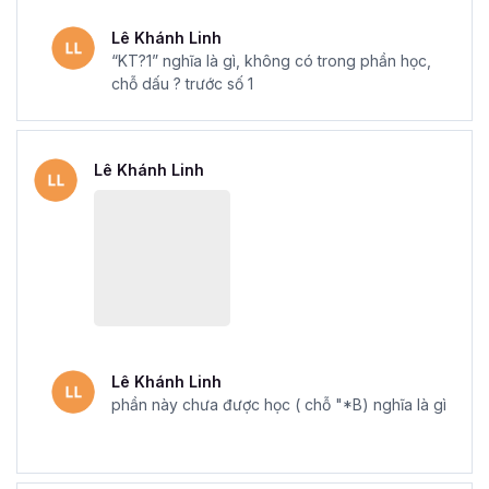
Lê Khánh Linh
Mẫu chứng chỉ Excel sau khi hoàn thành khóa học tại Gitiho
“KT?1” nghĩa là gì, không có trong phần học,
chỗ dấu ? trước số 1
Với
khóa học Excel Online - Tuyệt đỉnh Excel
của
Gitiho, sẽ giúp bạn làm việc linh hoạt hơn, mở ra cơ hội
thành công trong sự nghiệp của bạn. Đăng ký ngay để
Lê Khánh Linh
nhận những ưu đãi tuyệt vời từ Gitiho nhé.
Lê Khánh Linh
phần này chưa được học ( chỗ "*B) nghĩa là gì