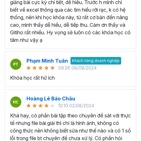
VBA Excel… thay vì học lan man tất cả các kiến
giảng bài cực kỳ chi tiết, dễ hiểu. Trước h mình chỉ
thức liên quan không có trọng tâm.
biết về excel thông qua các tìm hiểu rời rạc, k có hệ
Học thông qua video hướng dẫn:
Bạn có thể tìm
thống, nên khi học khóa này, từ rất cơ bản đến nâng
kiếm các video liên quan đến bài học Excel mà bạn
cao, mình thấy dễ hiểu, dễ tiếp thu. Cảm ơn thầy và
đang cần trên các trang mạng như Youtube,
Gitiho rất nhiều. Hy vọng sẽ luôn có các khóa học có
Facebook, Tiktok,... Với nguồn tài liệu phong phú và
tâm như vậy ạ
miễn phí bạn có thể học ở bất kỳ không gian hay thời
gian nào chỉ cần có thiết bị kết nối internet. Tuy
Phạm Minh Tuân
nhiên, bạn sẽ cần tốn thời nhiều thời gian để tìm kiếm
Khách hàng doanh nghiệp
09:26 08/08/2024
các bài giảng dạy về Excel chất lượng và các bài
giảng phân tán không theo lộ trình cụ thể. Bởi vậy,
Khóa học rất hữ ích
việc tham gia vào 1 khóa học Excel cụ thể nào đó
sẽ là 1 giải pháp giúp bạn tiết kiệm thời gian và tiền
Hoàng Lê Bảo Châu
bạc.
10:10 02/08/2024
Học qua sách hướng dẫn:
Hiện nay trên thị trường
có nhiều loại sách giúp bạn tự học Excel ngay tại
Khá hay, có phần bài tập theo chuyên đề sát với thực
nhà như Hướng dẫn sử dụng Excel cho người tự
tế nhưng file bài giải thì chỉ là hình ảnh, không có
học, Excel ứng dụng văn phòng từ cơ bản đến nâng
công thức nên không biết sửa như thế nào và có 1 số
cao,... với cách học này bạn sẽ có thể học qua các
lỗi trong file bt chuyên đề chưa xử lý. Có phần hỏi