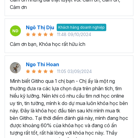
quy trình làm việc và tự động hóa các tác vụ lặp đi lặp lại.
Cảm ơn
Nhờ vậy sẽ giúp giảm thiểu lỗi và tăng hiệu suất làm việc
đáng kể.
Tăng cơ hội nghề nghiệp:
Khi trở thành người thành
Ngô Thị Dịu
Khách hàng doanh nghiệp
thạo công cụ Excel, bạn sẽ có lợi thế rất lớn khi ứng tuyển
11:48 09/10/2024
và được đề cao hơn trong công việc.
Cảm ơn bạn, Khóa học rất hữu ích
HỌC VIÊN THƯỜNG HỎI GÌ VỀ KHÓA HỌC EXCEL
ONLINE NÀY?
Ngo Thi Hoan
Cách để tự học Excel hiệu quả?
11:05 03/09/2024
Chúng ta hoàn toàn có thể tự học Excel ngay tại nhà thay
Mình biết Gitiho qua 1 chị bạn - Chị ấy là một ng
vì tốn thời gian đến trung tâm tin học văn phòng hay lớp
thường đưa ra các lựa chọn dựa trên phân tích, tìm
học thêm. Một vài lời khuyên giúp bạn có thể chinh phục
hiểu kỹ lưỡng. Nên khi có nhu cầu tìm nơi học online
kiến thức Excel và áp dụng trong công việc hiệu quả như
uy tín, tin tưởng, mình k do dự mua luôn khóa học bên
sau:
này. Đây là khóa học đầu tiên sau khi mình mua tk
Xác định ràng mục tiêu của bạn khi học Excel:
bên Gitiho. Tại thời điểm đánh giá này, mình đang học
Bạn hãy tập trung học những kỹ năng cụ thể mà bạn
được khoảng 60% của khóa học và đang có ấn
muốn phát triển ví dụ như: Hàm Excel, biểu đồ Excel,
tượng rất tốt, rất hài lòng với khóa học này. Thầy