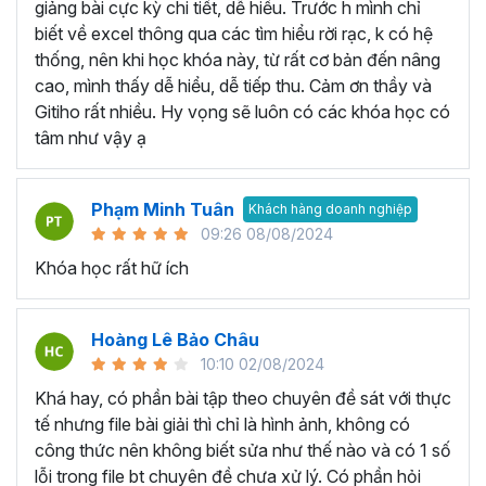
VBA Excel… thay vì học lan man tất cả các kiến
giảng bài cực kỳ chi tiết, dễ hiểu. Trước h mình chỉ
thức liên quan không có trọng tâm.
biết về excel thông qua các tìm hiểu rời rạc, k có hệ
Học thông qua video hướng dẫn:
Bạn có thể tìm
thống, nên khi học khóa này, từ rất cơ bản đến nâng
kiếm các video liên quan đến bài học Excel mà bạn
cao, mình thấy dễ hiểu, dễ tiếp thu. Cảm ơn thầy và
đang cần trên các trang mạng như Youtube,
Gitiho rất nhiều. Hy vọng sẽ luôn có các khóa học có
Facebook, Tiktok,... Với nguồn tài liệu phong phú và
tâm như vậy ạ
miễn phí bạn có thể học ở bất kỳ không gian hay thời
gian nào chỉ cần có thiết bị kết nối internet. Tuy
Phạm Minh Tuân
nhiên, bạn sẽ cần tốn thời nhiều thời gian để tìm kiếm
Khách hàng doanh nghiệp
09:26 08/08/2024
các bài giảng dạy về Excel chất lượng và các bài
giảng phân tán không theo lộ trình cụ thể. Bởi vậy,
Khóa học rất hữ ích
việc tham gia vào 1 khóa học Excel cụ thể nào đó
sẽ là 1 giải pháp giúp bạn tiết kiệm thời gian và tiền
Hoàng Lê Bảo Châu
bạc.
10:10 02/08/2024
Học qua sách hướng dẫn:
Hiện nay trên thị trường
có nhiều loại sách giúp bạn tự học Excel ngay tại
Khá hay, có phần bài tập theo chuyên đề sát với thực
nhà như Hướng dẫn sử dụng Excel cho người tự
tế nhưng file bài giải thì chỉ là hình ảnh, không có
học, Excel ứng dụng văn phòng từ cơ bản đến nâng
công thức nên không biết sửa như thế nào và có 1 số
cao,... với cách học này bạn sẽ có thể học qua các
lỗi trong file bt chuyên đề chưa xử lý. Có phần hỏi