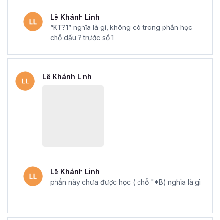
Lê Khánh Linh
Mẫu chứng chỉ Excel sau khi hoàn thành khóa học tại Gitiho
“KT?1” nghĩa là gì, không có trong phần học,
chỗ dấu ? trước số 1
Với
khóa học Excel Online - Tuyệt đỉnh Excel
của
Gitiho, sẽ giúp bạn làm việc linh hoạt hơn, mở ra cơ hội
thành công trong sự nghiệp của bạn. Đăng ký ngay để
Lê Khánh Linh
nhận những ưu đãi tuyệt vời từ Gitiho nhé.
Lê Khánh Linh
phần này chưa được học ( chỗ "*B) nghĩa là gì