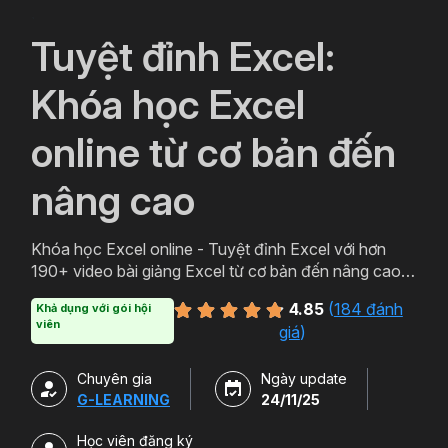
`
Tuyệt đỉnh Excel:
Khóa học Excel
online từ cơ bản đến
nâng cao
Khóa học Excel online - Tuyệt đỉnh Excel với hơn
190+ video bài giảng Excel từ cơ bản đến nâng cao
cung cấp tất tần tật kiến thức từ sử dụng hàm Excel,
4.85
(
184 đánh
Khả dụng với gói hội
phát triển tư duy tổ chức dữ liệu Excel, xây dựng báo
viên
giá
)
cáo trên Excel.
Chuyên gia
Ngày update
G-LEARNING
24/11/25
Học viên đăng ký