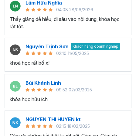
Lâm Hữu Nghĩa
04:08 28/06/2026
Thầy giảng dễ hiểu, đi sâu vào nội dung, khóa học
rất tốt.
Nguyễn Trịnh Sơn
Khách hàng doanh nghiệp
Execel giúp gia tăng hiệu suất làm việc hiệu quả
02:10 11/05/2025
Đưa ra quyết định thông minh:
Khả năng phân tích và
khoá học rất bổ x!
xử lý dữ liệu phức tạp trong quá trình làm việc với Excel sẽ
giúp bạn có cái nhìn rõ ràng về tình hình và xu hướng. Nhờ
Bùi Khánh Linh
đó thay vì đưa ra quyết định trên suy đoán thiếu tính
09:52 02/03/2025
chính xác và logic, thì bạn ra quyết định dựa trên dữ liệu
có tính logic cao từ đó giúp tối ưu hóa kết quả và đạt
khóa học hữu ích
được mục tiêu trong công việc.
Tối ưu hóa quy trình làm việc:
Với hàm lượng kiến thức
NGUYEN THI HUYEN kt
trong chương trình đào tạo Excel này bạn có thể làm chủ
02:15 18/02/2025
công cụ và tính năng Excel nâng cao, từ đó tối ưu hóa
Cảm ơn những bài thật tuyệt vời. Cảm ơn, Cảm ơn,