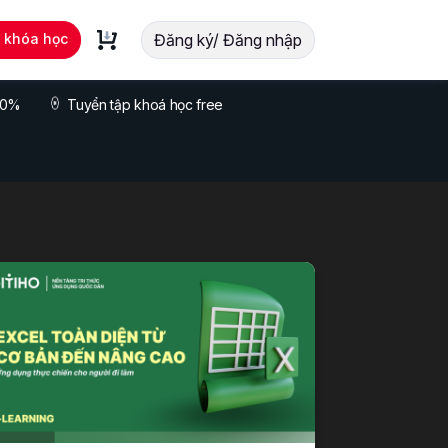
t khóa học
Đăng ký/ Đăng nhập
 70%
Tuyển tập khoá học free