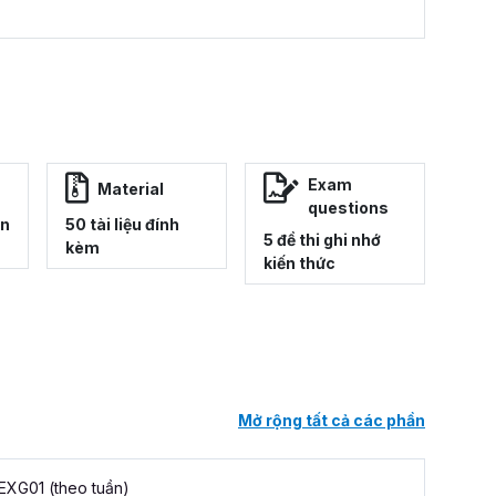
Exam
Material
questions
ên
50 tài liệu đính
5 đề thi ghi nhớ
kèm
kiến thức
Mở rộng tất cả các phần
EXG01 (theo tuần)