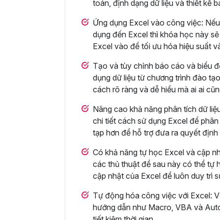
toán, định dạng dữ liệu và thiết kế 
Ứng dụng Excel vào công việc: Nếu
dụng đến Excel thì khóa học này sẽ 
Excel vào để tối ưu hóa hiệu suất v
Tạo và tùy chỉnh báo cáo và biểu đ
dụng dữ liệu từ chương trình đào tạo
cách rõ ràng và dễ hiểu mà ai ai cũ
Nâng cao khả năng phân tích dữ li
chi tiết cách sử dụng Excel để phân 
tạp hơn để hỗ trợ đưa ra quyết định
Có khả năng tự học Excel và cập nh
các thủ thuật để sau này có thể tự h
cập nhật của Excel để luôn duy trì 
Tự động hóa công việc với Excel: V
hướng dẫn như Macro, VBA và Autom
tiết kiệm thời gian.