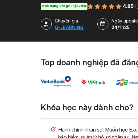
xây dựng báo cáo trên Excel.
4.85
(
Khả dụng với gói hội viên
Chuyên gia
Ngày update
G-LEARNING
24/11/25
Top doanh nghiệp đã đăng
Khóa học này dành cho?
Hành chính nhân sự: Muốn học Excel
bảo hiểm, quản lý hồ sơ nhân sự, là