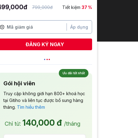
499,000đ
799,000đ
Tiết kiệm
37 %
Áp dụng
ĐĂNG KÝ NGAY
Ưu đãi tốt nhất
Gói hội viên
Truy cập không giới hạn 800+ khoá học
tại Gitiho và liên tục được bổ sung hàng
tháng.
Tìm hiểu thêm
140,000 đ
Chỉ từ:
/tháng