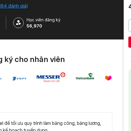
184 đánh giá
)
Học viên đăng ký
56,970
 ký cho nhân viên
 để tối ưu quy trình làm bảng công, bảng lương,
m kế hoạch tuyển dụng,...