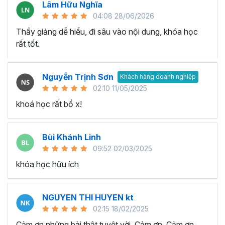
Lâm Hữu Nghĩa
04:08 28/06/2026
Thầy giảng dễ hiểu, đi sâu vào nội dung, khóa học
rất tốt.
Nguyễn Trịnh Sơn
Khách hàng doanh nghiệp
Execel giúp gia tăng hiệu suất làm việc hiệu quả
02:10 11/05/2025
Đưa ra quyết định thông minh:
Khả năng phân tích và
khoá học rất bổ x!
xử lý dữ liệu phức tạp trong quá trình làm việc với Excel sẽ
giúp bạn có cái nhìn rõ ràng về tình hình và xu hướng. Nhờ
Bùi Khánh Linh
đó thay vì đưa ra quyết định trên suy đoán thiếu tính
09:52 02/03/2025
chính xác và logic, thì bạn ra quyết định dựa trên dữ liệu
có tính logic cao từ đó giúp tối ưu hóa kết quả và đạt
khóa học hữu ích
được mục tiêu trong công việc.
Tối ưu hóa quy trình làm việc:
Với hàm lượng kiến thức
NGUYEN THI HUYEN kt
trong chương trình đào tạo Excel này bạn có thể làm chủ
02:15 18/02/2025
công cụ và tính năng Excel nâng cao, từ đó tối ưu hóa
Cảm ơn những bài thật tuyệt vời. Cảm ơn, Cảm ơn,