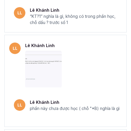
Lê Khánh Linh
Mẫu chứng chỉ Excel sau khi hoàn thành khóa học tại Gitiho
“KT?1” nghĩa là gì, không có trong phần học,
chỗ dấu ? trước số 1
Với
khóa học Excel Online - Tuyệt đỉnh Excel
của
Gitiho, sẽ giúp bạn làm việc linh hoạt hơn, mở ra cơ hội
thành công trong sự nghiệp của bạn. Đăng ký ngay để
Lê Khánh Linh
nhận những ưu đãi tuyệt vời từ Gitiho nhé.
Lê Khánh Linh
phần này chưa được học ( chỗ "*B) nghĩa là gì