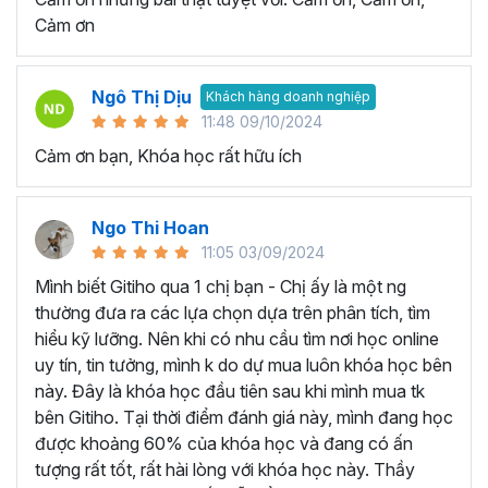
quy trình làm việc và tự động hóa các tác vụ lặp đi lặp lại.
Cảm ơn
Nhờ vậy sẽ giúp giảm thiểu lỗi và tăng hiệu suất làm việc
đáng kể.
Tăng cơ hội nghề nghiệp:
Khi trở thành người thành
Ngô Thị Dịu
Khách hàng doanh nghiệp
thạo công cụ Excel, bạn sẽ có lợi thế rất lớn khi ứng tuyển
11:48 09/10/2024
và được đề cao hơn trong công việc.
Cảm ơn bạn, Khóa học rất hữu ích
HỌC VIÊN THƯỜNG HỎI GÌ VỀ KHÓA HỌC EXCEL
ONLINE NÀY?
Ngo Thi Hoan
Cách để tự học Excel hiệu quả?
11:05 03/09/2024
Chúng ta hoàn toàn có thể tự học Excel ngay tại nhà thay
Mình biết Gitiho qua 1 chị bạn - Chị ấy là một ng
vì tốn thời gian đến trung tâm tin học văn phòng hay lớp
thường đưa ra các lựa chọn dựa trên phân tích, tìm
học thêm. Một vài lời khuyên giúp bạn có thể chinh phục
hiểu kỹ lưỡng. Nên khi có nhu cầu tìm nơi học online
kiến thức Excel và áp dụng trong công việc hiệu quả như
uy tín, tin tưởng, mình k do dự mua luôn khóa học bên
sau:
này. Đây là khóa học đầu tiên sau khi mình mua tk
Xác định ràng mục tiêu của bạn khi học Excel:
bên Gitiho. Tại thời điểm đánh giá này, mình đang học
Bạn hãy tập trung học những kỹ năng cụ thể mà bạn
được khoảng 60% của khóa học và đang có ấn
muốn phát triển ví dụ như: Hàm Excel, biểu đồ Excel,
tượng rất tốt, rất hài lòng với khóa học này. Thầy