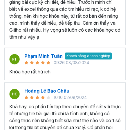
VBA Excel… thay vì học lan man tất cả các kiến
giảng bài cực kỳ chi tiết, dễ hiểu. Trước h mình chỉ
thức liên quan không có trọng tâm.
biết về excel thông qua các tìm hiểu rời rạc, k có hệ
Học thông qua video hướng dẫn:
Bạn có thể tìm
thống, nên khi học khóa này, từ rất cơ bản đến nâng
kiếm các video liên quan đến bài học Excel mà bạn
cao, mình thấy dễ hiểu, dễ tiếp thu. Cảm ơn thầy và
đang cần trên các trang mạng như Youtube,
Gitiho rất nhiều. Hy vọng sẽ luôn có các khóa học có
Facebook, Tiktok,... Với nguồn tài liệu phong phú và
tâm như vậy ạ
miễn phí bạn có thể học ở bất kỳ không gian hay thời
gian nào chỉ cần có thiết bị kết nối internet. Tuy
Phạm Minh Tuân
nhiên, bạn sẽ cần tốn thời nhiều thời gian để tìm kiếm
Khách hàng doanh nghiệp
09:26 08/08/2024
các bài giảng dạy về Excel chất lượng và các bài
giảng phân tán không theo lộ trình cụ thể. Bởi vậy,
Khóa học rất hữ ích
việc tham gia vào 1 khóa học Excel cụ thể nào đó
sẽ là 1 giải pháp giúp bạn tiết kiệm thời gian và tiền
Hoàng Lê Bảo Châu
bạc.
10:10 02/08/2024
Học qua sách hướng dẫn:
Hiện nay trên thị trường
có nhiều loại sách giúp bạn tự học Excel ngay tại
Khá hay, có phần bài tập theo chuyên đề sát với thực
nhà như Hướng dẫn sử dụng Excel cho người tự
tế nhưng file bài giải thì chỉ là hình ảnh, không có
học, Excel ứng dụng văn phòng từ cơ bản đến nâng
công thức nên không biết sửa như thế nào và có 1 số
cao,... với cách học này bạn sẽ có thể học qua các
lỗi trong file bt chuyên đề chưa xử lý. Có phần hỏi