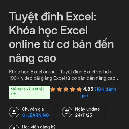
`
Tuyệt đỉnh Excel:
Khóa học Excel
online từ cơ bản đến
nâng cao
Khóa học Excel online - Tuyệt đỉnh Excel với hơn
190+ video bài giảng Excel từ cơ bản đến nâng cao
cung cấp tất tần tật kiến thức từ sử dụng hàm Excel,
4.85
(
184 đánh
Khả dụng với gói hội
phát triển tư duy tổ chức dữ liệu Excel, xây dựng báo
viên
giá
)
cáo trên Excel.
Chuyên gia
Ngày update
G-LEARNING
24/11/25
Học viên đăng ký