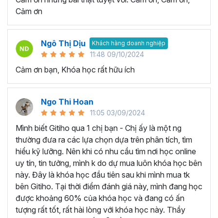
quy trình làm việc và tự động hóa các tác vụ lặp đi lặp lại.
Cảm ơn
Nhờ vậy sẽ giúp giảm thiểu lỗi và tăng hiệu suất làm việc
đáng kể.
Tăng cơ hội nghề nghiệp:
Khi trở thành người thành
Ngô Thị Dịu
Khách hàng doanh nghiệp
thạo công cụ Excel, bạn sẽ có lợi thế rất lớn khi ứng tuyển
11:48 09/10/2024
và được đề cao hơn trong công việc.
Cảm ơn bạn, Khóa học rất hữu ích
HỌC VIÊN THƯỜNG HỎI GÌ VỀ KHÓA HỌC EXCEL
ONLINE NÀY?
Ngo Thi Hoan
Cách để tự học Excel hiệu quả?
11:05 03/09/2024
Chúng ta hoàn toàn có thể tự học Excel ngay tại nhà thay
Mình biết Gitiho qua 1 chị bạn - Chị ấy là một ng
vì tốn thời gian đến trung tâm tin học văn phòng hay lớp
thường đưa ra các lựa chọn dựa trên phân tích, tìm
học thêm. Một vài lời khuyên giúp bạn có thể chinh phục
hiểu kỹ lưỡng. Nên khi có nhu cầu tìm nơi học online
kiến thức Excel và áp dụng trong công việc hiệu quả như
uy tín, tin tưởng, mình k do dự mua luôn khóa học bên
sau:
này. Đây là khóa học đầu tiên sau khi mình mua tk
Xác định ràng mục tiêu của bạn khi học Excel:
bên Gitiho. Tại thời điểm đánh giá này, mình đang học
Bạn hãy tập trung học những kỹ năng cụ thể mà bạn
được khoảng 60% của khóa học và đang có ấn
muốn phát triển ví dụ như: Hàm Excel, biểu đồ Excel,
tượng rất tốt, rất hài lòng với khóa học này. Thầy