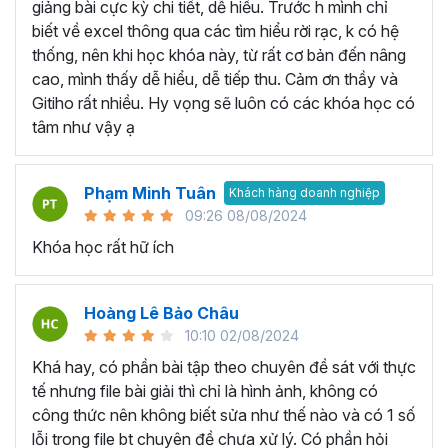
VBA Excel… thay vì học lan man tất cả các kiến
giảng bài cực kỳ chi tiết, dễ hiểu. Trước h mình chỉ
thức liên quan không có trọng tâm.
biết về excel thông qua các tìm hiểu rời rạc, k có hệ
Học thông qua video hướng dẫn:
Bạn có thể tìm
thống, nên khi học khóa này, từ rất cơ bản đến nâng
kiếm các video liên quan đến bài học Excel mà bạn
cao, mình thấy dễ hiểu, dễ tiếp thu. Cảm ơn thầy và
đang cần trên các trang mạng như Youtube,
Gitiho rất nhiều. Hy vọng sẽ luôn có các khóa học có
Facebook, Tiktok,... Với nguồn tài liệu phong phú và
tâm như vậy ạ
miễn phí bạn có thể học ở bất kỳ không gian hay thời
gian nào chỉ cần có thiết bị kết nối internet. Tuy
Phạm Minh Tuân
nhiên, bạn sẽ cần tốn thời nhiều thời gian để tìm kiếm
Khách hàng doanh nghiệp
09:26 08/08/2024
các bài giảng dạy về Excel chất lượng và các bài
giảng phân tán không theo lộ trình cụ thể. Bởi vậy,
Khóa học rất hữ ích
việc tham gia vào 1 khóa học Excel cụ thể nào đó
sẽ là 1 giải pháp giúp bạn tiết kiệm thời gian và tiền
Hoàng Lê Bảo Châu
bạc.
10:10 02/08/2024
Học qua sách hướng dẫn:
Hiện nay trên thị trường
có nhiều loại sách giúp bạn tự học Excel ngay tại
Khá hay, có phần bài tập theo chuyên đề sát với thực
nhà như Hướng dẫn sử dụng Excel cho người tự
tế nhưng file bài giải thì chỉ là hình ảnh, không có
học, Excel ứng dụng văn phòng từ cơ bản đến nâng
công thức nên không biết sửa như thế nào và có 1 số
cao,... với cách học này bạn sẽ có thể học qua các
lỗi trong file bt chuyên đề chưa xử lý. Có phần hỏi