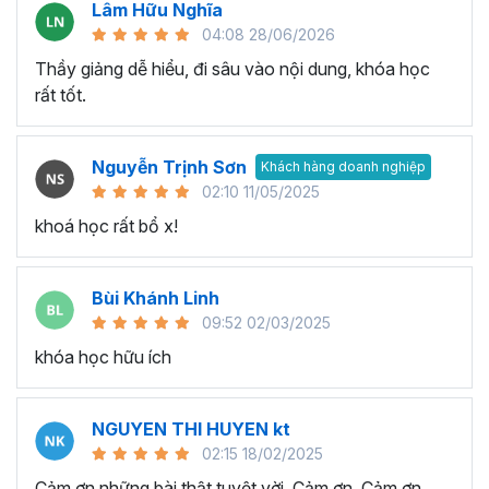
Lâm Hữu Nghĩa
04:08 28/06/2026
Thầy giảng dễ hiểu, đi sâu vào nội dung, khóa học
rất tốt.
Nguyễn Trịnh Sơn
Khách hàng doanh nghiệp
Execel giúp gia tăng hiệu suất làm việc hiệu quả
02:10 11/05/2025
Đưa ra quyết định thông minh:
Khả năng phân tích và
khoá học rất bổ x!
xử lý dữ liệu phức tạp trong quá trình làm việc với Excel sẽ
giúp bạn có cái nhìn rõ ràng về tình hình và xu hướng. Nhờ
Bùi Khánh Linh
đó thay vì đưa ra quyết định trên suy đoán thiếu tính
09:52 02/03/2025
chính xác và logic, thì bạn ra quyết định dựa trên dữ liệu
có tính logic cao từ đó giúp tối ưu hóa kết quả và đạt
khóa học hữu ích
được mục tiêu trong công việc.
Tối ưu hóa quy trình làm việc:
Với hàm lượng kiến thức
NGUYEN THI HUYEN kt
trong chương trình đào tạo Excel này bạn có thể làm chủ
02:15 18/02/2025
công cụ và tính năng Excel nâng cao, từ đó tối ưu hóa
Cảm ơn những bài thật tuyệt vời. Cảm ơn, Cảm ơn,