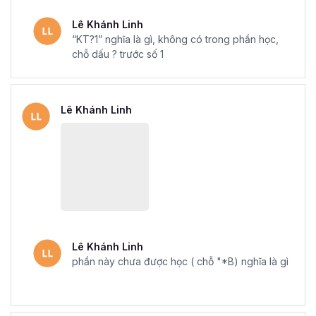
Lê Khánh Linh
Mẫu chứng chỉ Excel sau khi hoàn thành khóa học tại Gitiho
“KT?1” nghĩa là gì, không có trong phần học,
chỗ dấu ? trước số 1
Với
khóa học Excel Online - Tuyệt đỉnh Excel
của
Gitiho, sẽ giúp bạn làm việc linh hoạt hơn, mở ra cơ hội
thành công trong sự nghiệp của bạn. Đăng ký ngay để
Lê Khánh Linh
nhận những ưu đãi tuyệt vời từ Gitiho nhé.
Lê Khánh Linh
phần này chưa được học ( chỗ "*B) nghĩa là gì