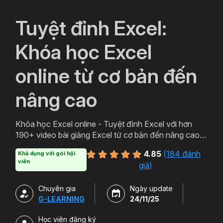
`
Tuyệt đỉnh Excel:
Khóa học Excel
online từ cơ bản đến
nâng cao
Khóa học Excel online - Tuyệt đỉnh Excel với hơn
190+ video bài giảng Excel từ cơ bản đến nâng cao
cung cấp tất tần tật kiến thức từ sử dụng hàm Excel,
4.85
(
184 đánh
Khả dụng với gói hội
phát triển tư duy tổ chức dữ liệu Excel, xây dựng báo
viên
giá
)
cáo trên Excel.
Chuyên gia
Ngày update
G-LEARNING
24/11/25
Học viên đăng ký