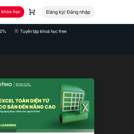
t khóa học
Đăng ký/ Đăng nhập
 70%
Tuyển tập khoá học free