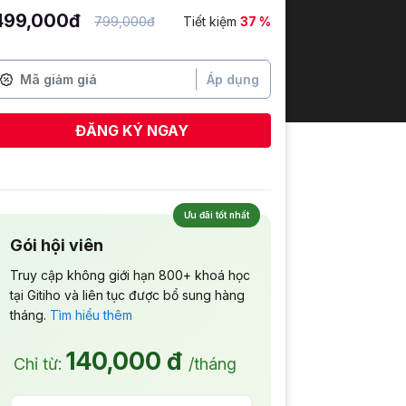
499,000đ
799,000đ
Tiết kiệm
37 %
Áp dụng
ĐĂNG KÝ NGAY
Ngô Cao Sơn
vừa đăng ký
Ưu đãi tốt nhất
Gói hội viên
Truy cập không giới hạn 800+ khoá học
tại Gitiho và liên tục được bổ sung hàng
tháng.
Tìm hiểu thêm
140,000 đ
Chỉ từ:
/tháng