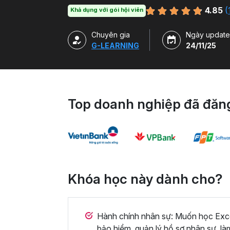
xây dựng báo cáo trên Excel.
4.85
(
Khả dụng với gói hội viên
Chuyên gia
Ngày update
G-LEARNING
24/11/25
Top doanh nghiệp đã đăng
Khóa học này dành cho?
Hành chính nhân sự: Muốn học Excel
bảo hiểm, quản lý hồ sơ nhân sự, là