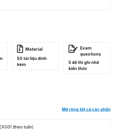
Exam
Material
questions
ên
50 tài liệu đính
5 đề thi ghi nhớ
kèm
kiến thức
Mở rộng tất cả các phần
EXG01 (theo tuần)