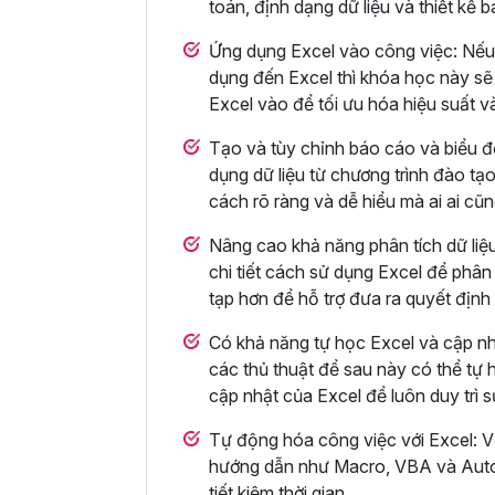
toán, định dạng dữ liệu và thiết kế 
Ứng dụng Excel vào công việc: Nếu
dụng đến Excel thì khóa học này sẽ 
Excel vào để tối ưu hóa hiệu suất v
Tạo và tùy chỉnh báo cáo và biểu đ
dụng dữ liệu từ chương trình đào tạo
cách rõ ràng và dễ hiểu mà ai ai cũ
Nâng cao khả năng phân tích dữ li
chi tiết cách sử dụng Excel để phân 
tạp hơn để hỗ trợ đưa ra quyết định
Có khả năng tự học Excel và cập nh
các thủ thuật để sau này có thể tự h
cập nhật của Excel để luôn duy trì 
Tự động hóa công việc với Excel: V
hướng dẫn như Macro, VBA và Autom
tiết kiệm thời gian.