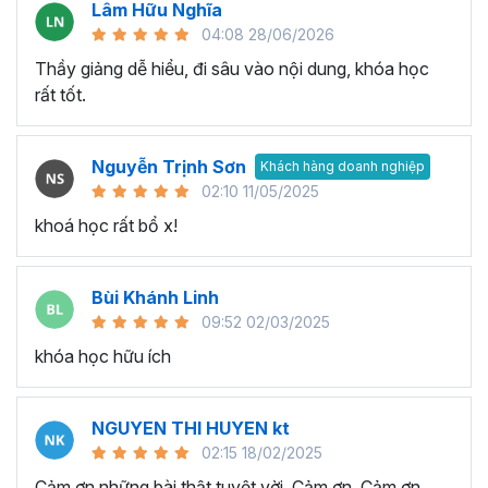
Lâm Hữu Nghĩa
04:08 28/06/2026
Thầy giảng dễ hiểu, đi sâu vào nội dung, khóa học
rất tốt.
Nguyễn Trịnh Sơn
Khách hàng doanh nghiệp
Execel giúp gia tăng hiệu suất làm việc hiệu quả
02:10 11/05/2025
Đưa ra quyết định thông minh:
Khả năng phân tích và
khoá học rất bổ x!
xử lý dữ liệu phức tạp trong quá trình làm việc với Excel sẽ
giúp bạn có cái nhìn rõ ràng về tình hình và xu hướng. Nhờ
Bùi Khánh Linh
đó thay vì đưa ra quyết định trên suy đoán thiếu tính
09:52 02/03/2025
chính xác và logic, thì bạn ra quyết định dựa trên dữ liệu
có tính logic cao từ đó giúp tối ưu hóa kết quả và đạt
khóa học hữu ích
được mục tiêu trong công việc.
Tối ưu hóa quy trình làm việc:
Với hàm lượng kiến thức
NGUYEN THI HUYEN kt
trong chương trình đào tạo Excel này bạn có thể làm chủ
02:15 18/02/2025
công cụ và tính năng Excel nâng cao, từ đó tối ưu hóa
Cảm ơn những bài thật tuyệt vời. Cảm ơn, Cảm ơn,