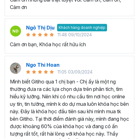
quy trình làm việc và tự động hóa các tác vụ lặp đi lặp lại.
Cảm ơn
Nhờ vậy sẽ giúp giảm thiểu lỗi và tăng hiệu suất làm việc
đáng kể.
Tăng cơ hội nghề nghiệp:
Khi trở thành người thành
Ngô Thị Dịu
Khách hàng doanh nghiệp
thạo công cụ Excel, bạn sẽ có lợi thế rất lớn khi ứng tuyển
11:48 09/10/2024
và được đề cao hơn trong công việc.
Cảm ơn bạn, Khóa học rất hữu ích
HỌC VIÊN THƯỜNG HỎI GÌ VỀ KHÓA HỌC EXCEL
ONLINE NÀY?
Ngo Thi Hoan
Cách để tự học Excel hiệu quả?
11:05 03/09/2024
Chúng ta hoàn toàn có thể tự học Excel ngay tại nhà thay
Mình biết Gitiho qua 1 chị bạn - Chị ấy là một ng
vì tốn thời gian đến trung tâm tin học văn phòng hay lớp
thường đưa ra các lựa chọn dựa trên phân tích, tìm
học thêm. Một vài lời khuyên giúp bạn có thể chinh phục
hiểu kỹ lưỡng. Nên khi có nhu cầu tìm nơi học online
kiến thức Excel và áp dụng trong công việc hiệu quả như
uy tín, tin tưởng, mình k do dự mua luôn khóa học bên
sau:
này. Đây là khóa học đầu tiên sau khi mình mua tk
Xác định ràng mục tiêu của bạn khi học Excel:
bên Gitiho. Tại thời điểm đánh giá này, mình đang học
Bạn hãy tập trung học những kỹ năng cụ thể mà bạn
được khoảng 60% của khóa học và đang có ấn
muốn phát triển ví dụ như: Hàm Excel, biểu đồ Excel,
tượng rất tốt, rất hài lòng với khóa học này. Thầy