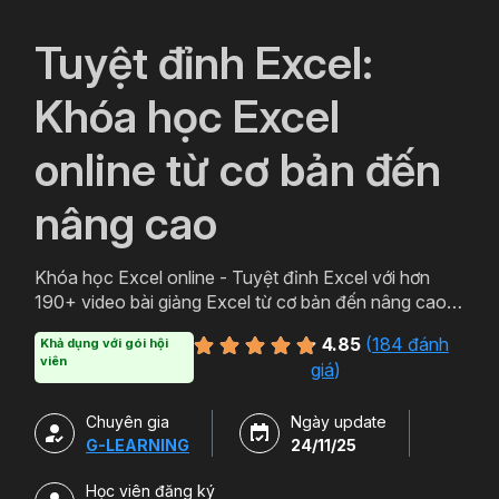
`
Tuyệt đỉnh Excel:
Khóa học Excel
online từ cơ bản đến
nâng cao
Khóa học Excel online - Tuyệt đỉnh Excel với hơn
190+ video bài giảng Excel từ cơ bản đến nâng cao
cung cấp tất tần tật kiến thức từ sử dụng hàm Excel,
4.85
(
184 đánh
Khả dụng với gói hội
phát triển tư duy tổ chức dữ liệu Excel, xây dựng báo
viên
giá
)
cáo trên Excel.
Chuyên gia
Ngày update
G-LEARNING
24/11/25
Học viên đăng ký