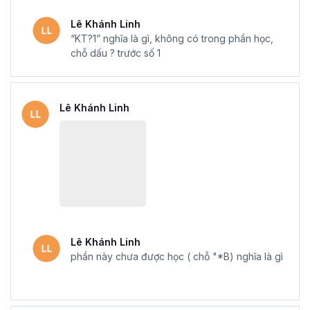
Lê Khánh Linh
Mẫu chứng chỉ Excel sau khi hoàn thành khóa học tại Gitiho
“KT?1” nghĩa là gì, không có trong phần học,
chỗ dấu ? trước số 1
Với
khóa học Excel Online - Tuyệt đỉnh Excel
của
Gitiho, sẽ giúp bạn làm việc linh hoạt hơn, mở ra cơ hội
thành công trong sự nghiệp của bạn. Đăng ký ngay để
Lê Khánh Linh
nhận những ưu đãi tuyệt vời từ Gitiho nhé.
Lê Khánh Linh
phần này chưa được học ( chỗ "*B) nghĩa là gì