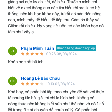
VBA Excel… thay vì học lan man tất cả các kiến
giảng bài cực kỳ chi tiết, dễ hiểu. Trước h mình chỉ
thức liên quan không có trọng tâm.
biết về excel thông qua các tìm hiểu rời rạc, k có hệ
Học thông qua video hướng dẫn:
Bạn có thể tìm
thống, nên khi học khóa này, từ rất cơ bản đến nâng
kiếm các video liên quan đến bài học Excel mà bạn
cao, mình thấy dễ hiểu, dễ tiếp thu. Cảm ơn thầy và
đang cần trên các trang mạng như Youtube,
Gitiho rất nhiều. Hy vọng sẽ luôn có các khóa học có
Facebook, Tiktok,... Với nguồn tài liệu phong phú và
tâm như vậy ạ
miễn phí bạn có thể học ở bất kỳ không gian hay thời
gian nào chỉ cần có thiết bị kết nối internet. Tuy
Phạm Minh Tuân
nhiên, bạn sẽ cần tốn thời nhiều thời gian để tìm kiếm
Khách hàng doanh nghiệp
09:26 08/08/2024
các bài giảng dạy về Excel chất lượng và các bài
giảng phân tán không theo lộ trình cụ thể. Bởi vậy,
Khóa học rất hữ ích
việc tham gia vào 1 khóa học Excel cụ thể nào đó
sẽ là 1 giải pháp giúp bạn tiết kiệm thời gian và tiền
Hoàng Lê Bảo Châu
bạc.
10:10 02/08/2024
Học qua sách hướng dẫn:
Hiện nay trên thị trường
có nhiều loại sách giúp bạn tự học Excel ngay tại
Khá hay, có phần bài tập theo chuyên đề sát với thực
nhà như Hướng dẫn sử dụng Excel cho người tự
tế nhưng file bài giải thì chỉ là hình ảnh, không có
học, Excel ứng dụng văn phòng từ cơ bản đến nâng
công thức nên không biết sửa như thế nào và có 1 số
cao,... với cách học này bạn sẽ có thể học qua các
lỗi trong file bt chuyên đề chưa xử lý. Có phần hỏi