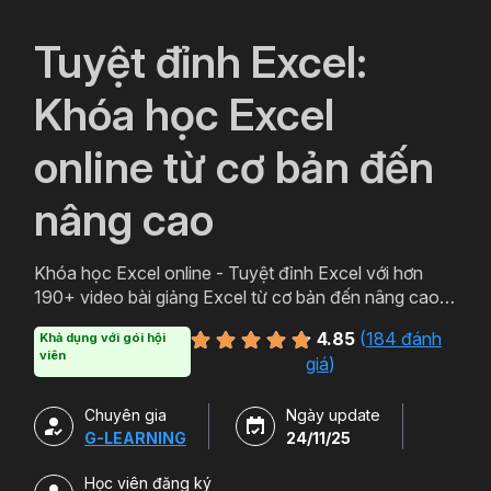
`
Tuyệt đỉnh Excel:
Khóa học Excel
online từ cơ bản đến
nâng cao
Khóa học Excel online - Tuyệt đỉnh Excel với hơn
190+ video bài giảng Excel từ cơ bản đến nâng cao
cung cấp tất tần tật kiến thức từ sử dụng hàm Excel,
4.85
(
184 đánh
Khả dụng với gói hội
phát triển tư duy tổ chức dữ liệu Excel, xây dựng báo
viên
giá
)
cáo trên Excel.
Chuyên gia
Ngày update
G-LEARNING
24/11/25
Học viên đăng ký