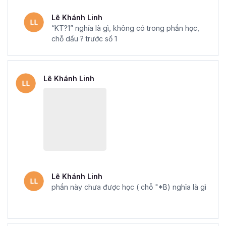
Lê Khánh Linh
Mẫu chứng chỉ Excel sau khi hoàn thành khóa học tại Gitiho
“KT?1” nghĩa là gì, không có trong phần học,
chỗ dấu ? trước số 1
Với
khóa học Excel Online - Tuyệt đỉnh Excel
của
Gitiho, sẽ giúp bạn làm việc linh hoạt hơn, mở ra cơ hội
thành công trong sự nghiệp của bạn. Đăng ký ngay để
Lê Khánh Linh
nhận những ưu đãi tuyệt vời từ Gitiho nhé.
Lê Khánh Linh
phần này chưa được học ( chỗ "*B) nghĩa là gì