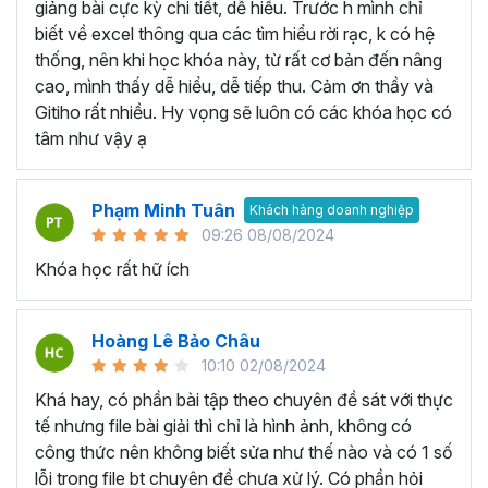
VBA Excel… thay vì học lan man tất cả các kiến
giảng bài cực kỳ chi tiết, dễ hiểu. Trước h mình chỉ
thức liên quan không có trọng tâm.
biết về excel thông qua các tìm hiểu rời rạc, k có hệ
Học thông qua video hướng dẫn:
Bạn có thể tìm
thống, nên khi học khóa này, từ rất cơ bản đến nâng
kiếm các video liên quan đến bài học Excel mà bạn
cao, mình thấy dễ hiểu, dễ tiếp thu. Cảm ơn thầy và
đang cần trên các trang mạng như Youtube,
Gitiho rất nhiều. Hy vọng sẽ luôn có các khóa học có
Facebook, Tiktok,... Với nguồn tài liệu phong phú và
tâm như vậy ạ
miễn phí bạn có thể học ở bất kỳ không gian hay thời
gian nào chỉ cần có thiết bị kết nối internet. Tuy
Phạm Minh Tuân
nhiên, bạn sẽ cần tốn thời nhiều thời gian để tìm kiếm
Khách hàng doanh nghiệp
09:26 08/08/2024
các bài giảng dạy về Excel chất lượng và các bài
giảng phân tán không theo lộ trình cụ thể. Bởi vậy,
Khóa học rất hữ ích
việc tham gia vào 1 khóa học Excel cụ thể nào đó
sẽ là 1 giải pháp giúp bạn tiết kiệm thời gian và tiền
Hoàng Lê Bảo Châu
bạc.
10:10 02/08/2024
Học qua sách hướng dẫn:
Hiện nay trên thị trường
có nhiều loại sách giúp bạn tự học Excel ngay tại
Khá hay, có phần bài tập theo chuyên đề sát với thực
nhà như Hướng dẫn sử dụng Excel cho người tự
tế nhưng file bài giải thì chỉ là hình ảnh, không có
học, Excel ứng dụng văn phòng từ cơ bản đến nâng
công thức nên không biết sửa như thế nào và có 1 số
cao,... với cách học này bạn sẽ có thể học qua các
lỗi trong file bt chuyên đề chưa xử lý. Có phần hỏi