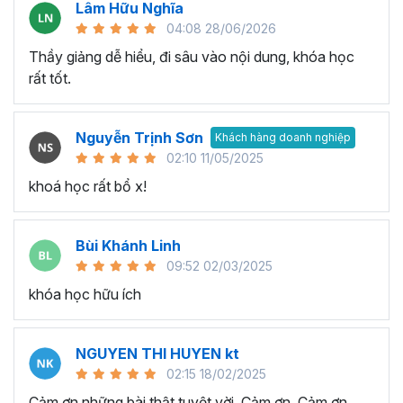
Lâm Hữu Nghĩa
04:08 28/06/2026
Thầy giảng dễ hiểu, đi sâu vào nội dung, khóa học
rất tốt.
Nguyễn Trịnh Sơn
Khách hàng doanh nghiệp
Execel giúp gia tăng hiệu suất làm việc hiệu quả
02:10 11/05/2025
Đưa ra quyết định thông minh:
Khả năng phân tích và
khoá học rất bổ x!
xử lý dữ liệu phức tạp trong quá trình làm việc với Excel sẽ
giúp bạn có cái nhìn rõ ràng về tình hình và xu hướng. Nhờ
Bùi Khánh Linh
đó thay vì đưa ra quyết định trên suy đoán thiếu tính
09:52 02/03/2025
chính xác và logic, thì bạn ra quyết định dựa trên dữ liệu
có tính logic cao từ đó giúp tối ưu hóa kết quả và đạt
khóa học hữu ích
được mục tiêu trong công việc.
Tối ưu hóa quy trình làm việc:
Với hàm lượng kiến thức
NGUYEN THI HUYEN kt
trong chương trình đào tạo Excel này bạn có thể làm chủ
02:15 18/02/2025
công cụ và tính năng Excel nâng cao, từ đó tối ưu hóa
Cảm ơn những bài thật tuyệt vời. Cảm ơn, Cảm ơn,