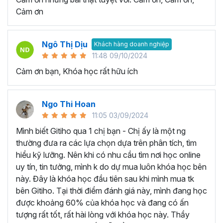
quy trình làm việc và tự động hóa các tác vụ lặp đi lặp lại.
Cảm ơn
Nhờ vậy sẽ giúp giảm thiểu lỗi và tăng hiệu suất làm việc
đáng kể.
Tăng cơ hội nghề nghiệp:
Khi trở thành người thành
Ngô Thị Dịu
Khách hàng doanh nghiệp
thạo công cụ Excel, bạn sẽ có lợi thế rất lớn khi ứng tuyển
11:48 09/10/2024
và được đề cao hơn trong công việc.
Cảm ơn bạn, Khóa học rất hữu ích
HỌC VIÊN THƯỜNG HỎI GÌ VỀ KHÓA HỌC EXCEL
ONLINE NÀY?
Ngo Thi Hoan
Cách để tự học Excel hiệu quả?
11:05 03/09/2024
Chúng ta hoàn toàn có thể tự học Excel ngay tại nhà thay
Mình biết Gitiho qua 1 chị bạn - Chị ấy là một ng
vì tốn thời gian đến trung tâm tin học văn phòng hay lớp
thường đưa ra các lựa chọn dựa trên phân tích, tìm
học thêm. Một vài lời khuyên giúp bạn có thể chinh phục
hiểu kỹ lưỡng. Nên khi có nhu cầu tìm nơi học online
kiến thức Excel và áp dụng trong công việc hiệu quả như
uy tín, tin tưởng, mình k do dự mua luôn khóa học bên
sau:
này. Đây là khóa học đầu tiên sau khi mình mua tk
Xác định ràng mục tiêu của bạn khi học Excel:
bên Gitiho. Tại thời điểm đánh giá này, mình đang học
Bạn hãy tập trung học những kỹ năng cụ thể mà bạn
được khoảng 60% của khóa học và đang có ấn
muốn phát triển ví dụ như: Hàm Excel, biểu đồ Excel,
tượng rất tốt, rất hài lòng với khóa học này. Thầy