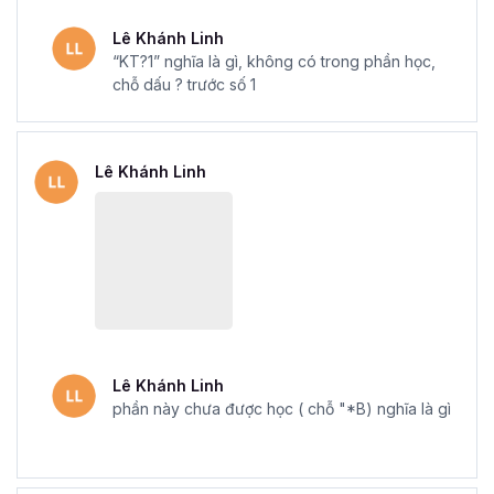
Lê Khánh Linh
Mẫu chứng chỉ Excel sau khi hoàn thành khóa học tại Gitiho
“KT?1” nghĩa là gì, không có trong phần học,
chỗ dấu ? trước số 1
Với
khóa học Excel Online - Tuyệt đỉnh Excel
của
Gitiho, sẽ giúp bạn làm việc linh hoạt hơn, mở ra cơ hội
thành công trong sự nghiệp của bạn. Đăng ký ngay để
Lê Khánh Linh
nhận những ưu đãi tuyệt vời từ Gitiho nhé.
Lê Khánh Linh
phần này chưa được học ( chỗ "*B) nghĩa là gì