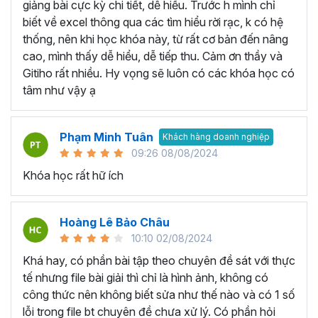
VBA Excel… thay vì học lan man tất cả các kiến
giảng bài cực kỳ chi tiết, dễ hiểu. Trước h mình chỉ
thức liên quan không có trọng tâm.
biết về excel thông qua các tìm hiểu rời rạc, k có hệ
Học thông qua video hướng dẫn:
Bạn có thể tìm
thống, nên khi học khóa này, từ rất cơ bản đến nâng
kiếm các video liên quan đến bài học Excel mà bạn
cao, mình thấy dễ hiểu, dễ tiếp thu. Cảm ơn thầy và
đang cần trên các trang mạng như Youtube,
Gitiho rất nhiều. Hy vọng sẽ luôn có các khóa học có
Facebook, Tiktok,... Với nguồn tài liệu phong phú và
tâm như vậy ạ
miễn phí bạn có thể học ở bất kỳ không gian hay thời
gian nào chỉ cần có thiết bị kết nối internet. Tuy
Phạm Minh Tuân
nhiên, bạn sẽ cần tốn thời nhiều thời gian để tìm kiếm
Khách hàng doanh nghiệp
09:26 08/08/2024
các bài giảng dạy về Excel chất lượng và các bài
giảng phân tán không theo lộ trình cụ thể. Bởi vậy,
Khóa học rất hữ ích
việc tham gia vào 1 khóa học Excel cụ thể nào đó
sẽ là 1 giải pháp giúp bạn tiết kiệm thời gian và tiền
Hoàng Lê Bảo Châu
bạc.
10:10 02/08/2024
Học qua sách hướng dẫn:
Hiện nay trên thị trường
có nhiều loại sách giúp bạn tự học Excel ngay tại
Khá hay, có phần bài tập theo chuyên đề sát với thực
nhà như Hướng dẫn sử dụng Excel cho người tự
tế nhưng file bài giải thì chỉ là hình ảnh, không có
học, Excel ứng dụng văn phòng từ cơ bản đến nâng
công thức nên không biết sửa như thế nào và có 1 số
cao,... với cách học này bạn sẽ có thể học qua các
lỗi trong file bt chuyên đề chưa xử lý. Có phần hỏi