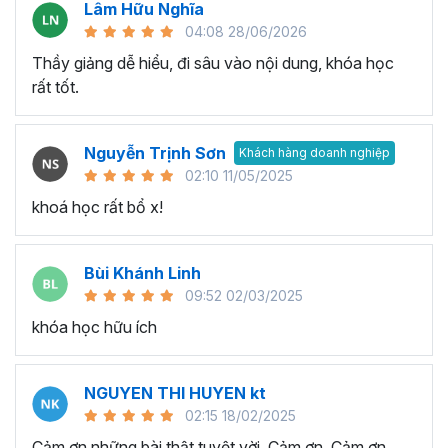
Lâm Hữu Nghĩa
04:08 28/06/2026
Thầy giảng dễ hiểu, đi sâu vào nội dung, khóa học
rất tốt.
Nguyễn Trịnh Sơn
Khách hàng doanh nghiệp
Execel giúp gia tăng hiệu suất làm việc hiệu quả
02:10 11/05/2025
Đưa ra quyết định thông minh:
Khả năng phân tích và
khoá học rất bổ x!
xử lý dữ liệu phức tạp trong quá trình làm việc với Excel sẽ
giúp bạn có cái nhìn rõ ràng về tình hình và xu hướng. Nhờ
Bùi Khánh Linh
đó thay vì đưa ra quyết định trên suy đoán thiếu tính
09:52 02/03/2025
chính xác và logic, thì bạn ra quyết định dựa trên dữ liệu
có tính logic cao từ đó giúp tối ưu hóa kết quả và đạt
khóa học hữu ích
được mục tiêu trong công việc.
Tối ưu hóa quy trình làm việc:
Với hàm lượng kiến thức
NGUYEN THI HUYEN kt
trong chương trình đào tạo Excel này bạn có thể làm chủ
02:15 18/02/2025
công cụ và tính năng Excel nâng cao, từ đó tối ưu hóa
Cảm ơn những bài thật tuyệt vời. Cảm ơn, Cảm ơn,