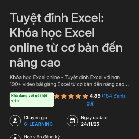
`
Tuyệt đỉnh Excel:
Khóa học Excel
online từ cơ bản đến
nâng cao
Khóa học Excel online - Tuyệt đỉnh Excel với hơn
190+ video bài giảng Excel từ cơ bản đến nâng cao
cung cấp tất tần tật kiến thức từ sử dụng hàm Excel,
4.85
(
184 đánh
Khả dụng với gói hội
phát triển tư duy tổ chức dữ liệu Excel, xây dựng báo
viên
giá
)
cáo trên Excel.
Chuyên gia
Ngày update
G-LEARNING
24/11/25
Học viên đăng ký