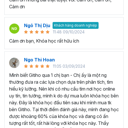
quy trình làm việc và tự động hóa các tác vụ lặp đi lặp lại.
Cảm ơn
Nhờ vậy sẽ giúp giảm thiểu lỗi và tăng hiệu suất làm việc
đáng kể.
Tăng cơ hội nghề nghiệp:
Khi trở thành người thành
Ngô Thị Dịu
Khách hàng doanh nghiệp
thạo công cụ Excel, bạn sẽ có lợi thế rất lớn khi ứng tuyển
11:48 09/10/2024
và được đề cao hơn trong công việc.
Cảm ơn bạn, Khóa học rất hữu ích
HỌC VIÊN THƯỜNG HỎI GÌ VỀ KHÓA HỌC EXCEL
ONLINE NÀY?
Ngo Thi Hoan
Cách để tự học Excel hiệu quả?
11:05 03/09/2024
Chúng ta hoàn toàn có thể tự học Excel ngay tại nhà thay
Mình biết Gitiho qua 1 chị bạn - Chị ấy là một ng
vì tốn thời gian đến trung tâm tin học văn phòng hay lớp
thường đưa ra các lựa chọn dựa trên phân tích, tìm
học thêm. Một vài lời khuyên giúp bạn có thể chinh phục
hiểu kỹ lưỡng. Nên khi có nhu cầu tìm nơi học online
kiến thức Excel và áp dụng trong công việc hiệu quả như
uy tín, tin tưởng, mình k do dự mua luôn khóa học bên
sau:
này. Đây là khóa học đầu tiên sau khi mình mua tk
Xác định ràng mục tiêu của bạn khi học Excel:
bên Gitiho. Tại thời điểm đánh giá này, mình đang học
Bạn hãy tập trung học những kỹ năng cụ thể mà bạn
được khoảng 60% của khóa học và đang có ấn
muốn phát triển ví dụ như: Hàm Excel, biểu đồ Excel,
tượng rất tốt, rất hài lòng với khóa học này. Thầy