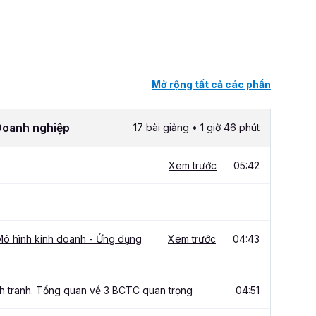
Mở rộng tất cả các phần
 Doanh nghiệp
17 bài giảng • 1 giờ 46 phút
Xem trước
05:42
Mô hình kinh doanh - Ứng dụng
Xem trước
04:43
nh tranh. Tổng quan về 3 BCTC quan trọng
04:51