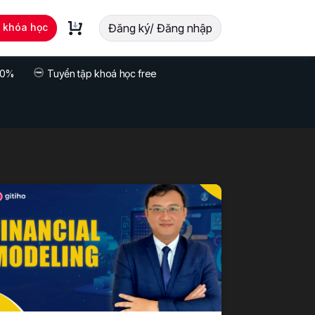
t khóa học
Đăng ký/ Đăng nhập
 70%
Tuyển tập khoá học free