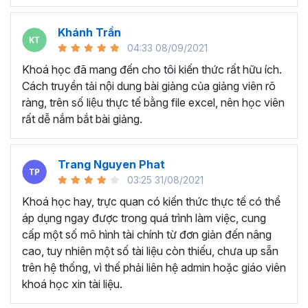
Nội dung chính của khóa học
phân tích BCTC và xây dựng
Khánh Trần
04:33 08/09/2021
mô hình tài chính tại Gitiho
Khoá học đã mang đến cho tôi kiến thức rất hữu ích.
Cách truyền tải nội dung bài giảng của giảng viên rõ
Khóa học gồm có
5 chương, 43 bài giảng với thời
ràng, trên số liệu thực tế bằng file excel, nên học viên
lượng học là 4h38 phút
, bạn sẽ được học những kiến
rất dễ nắm bắt bài giảng.
thức sau:
Chương 1: Đọc hiểu Báo cáo tài chính trong Doanh
Trang Nguyen Phat
nghiệp
03:25 31/08/2021
Bạn sẽ hiểu được Mục tiêu của đọc Báo cáo tài
Khoá học hay, trực quan có kiến thức thực tế có thể
chính, hiểu về Mô hình kinh doanh và biết được Báo
áp dụng ngay được trong quá trình làm việc, cung
cáo kết quả hoạt động kinh doanh nói lên điều gì về
cấp một số mô hình tài chính từ đơn giản đến nâng
doanh nghiệp (CỰC CHI TIẾT).
cao, tuy nhiên một số tài liệu còn thiếu, chưa up sẵn
Nắm được cách đọc, hiểu bảng cân đối kế toán
trên hệ thống, vì thế phải liên hệ admin hoặc giáo viên
(CHI TIẾT). Bên cạnh đó hiểu sâu về báo cáo lưu
khoá học xin tài liệu.
chuyển tiền tệ và tổng kết các vấn đề lưu ý khi Đọc
- Phân tích BCTC.