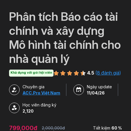
`
Phân tích Báo cáo tài
chính và xây dựng
Mô hình tài chính cho
nhà quản lý
4.5
(
8 đánh giá
)
Khả dụng với gói hội viên
Chuyên gia
Ngày update
ACC.Pro Việt Nam
11/04/26
Học viên đăng ký
2,120
799,000đ
2,000,000đ
Tiết kiệm
60 %