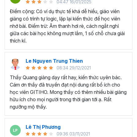
04:47 16/01/2025
dễ dàng báo cáo tài chính doanh nghiệp trong
thời gian ngắn?
Điểm cộng: Có ví dụ thực tế khá dễ hiểu, giáo viên
giảng có trình tự logic, lặp lại kiến thức để học viên
BÁO CÁO TÀI CHÍNH LÀ GÌ?
nhớ bài. Điểm trừ: Âm thanh hơi rè, cách ngắt nghỉ
giữa các bài học không mượt lắm, 1 số chỗ chưa giải
Báo cáo tài chính là tổng hợp các loại báo cáo về tình
thích kĩ.
hình tài sản, vốn chủ sở hữu, nợ phải trả, kết quả kinh
doanh của doanh nghiệp hàng quý. Và từ những thông tin
đó, có thể xác định được công ty làm ăn như thế nào, lãi
Le Nguyen Trung Thien
hay lỗ.
08:34 29/12/2021
Tuy nhiên, trên thực tế,
không có nhiều chủ doanh
Thầy Quang giảng dạy rất hay, kiến thức uyên bác.
nghiệp, sinh viên đúng chuyên ngành đọc và phân
Cám ơn thầy đã truyền đạt nội dung rất bổ ích cho
tích được báo cáo tài chính
. Thậm chí có những doanh
học viên GITIHO. Mong thầy có thêm nhiều bài giảng
nghiệp phải bỏ một số tiền lớn để trả cho những chuyên
hữu ích cho mọi người trong thời gian tới ạ. Rất
gia phân tích báo cáo tài chính thuê ngoài.
ngưỡng mộ thầy.
PHÂN TÍCH BÁO CÁO TÀI CHÍNH VÀ XÂY DỰNG MÔ
HÌNH TÀI CHÍNH GIÚP DOANH NGHIỆP PHÁT TRIỂN
Lê Thị Phương
NHƯ THẾ NÀO?
09:36 03/11/2021