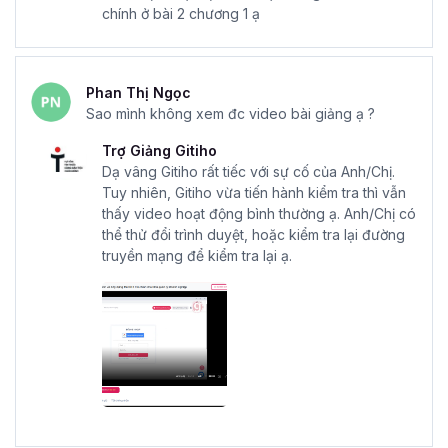
chính ở bài 2 chương 1 ạ
Để bắt đầu học tài chính khôn ngoan, đừng ngần ngại mà
đăng ký ngay
khóa học Phân tích Báo cáo Tài chính
và Xây dựng Mô hình Tài chính cho Nhà quản lý
Doanh nghiệp
để từng bước đạt được thành công trong
Phan Thị Ngọc
sự nghiệp ngay hôm nay bạn nhé!
Sao mình không xem đc video bài giảng ạ ?
Trợ Giảng Gitiho
Dạ vâng Gitiho rất tiếc với sự cố của Anh/Chị.
Tuy nhiên, Gitiho vừa tiến hành kiểm tra thì vẫn
thấy video hoạt động bình thường ạ. Anh/Chị có
thể thử đổi trình duyệt, hoặc kiểm tra lại đường
truyền mạng để kiểm tra lại ạ.