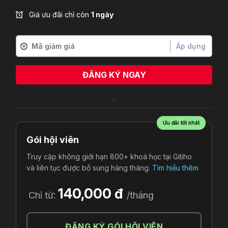
Giá ưu đãi chỉ còn
1 ngày
Áp dụng
ĐĂNG KÝ NGAY
Ưu đãi tốt nhất
Gói hội viên
Truy cập không giới hạn 800+ khoá học tại Gitiho
và liên tục được bổ sung hàng tháng.
Tìm hiểu thêm
140,000 đ
Chỉ từ:
/tháng
ĐĂNG KÝ GÓI HỘI VIÊN