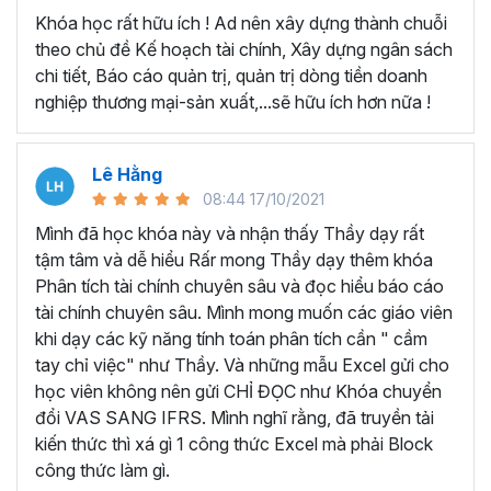
Phân tích báo cáo tài chính và xây dựng mô hình tài chính
Khóa học rất hữu ích ! Ad nên xây dựng thành chuỗi
là công cụ giúp cho doanh nghiệp ngày càng bứt phá và
theo chủ đề Kế hoạch tài chính, Xây dựng ngân sách
phát triển:
chi tiết, Báo cáo quản trị, quản trị dòng tiền doanh
Phân tích báo cáo tài chính giúp doanh nghiệp đánh
nghiệp thương mại-sản xuất,...sẽ hữu ích hơn nữa !
giá được
tổng quan tình hình tài chính
và
hiệu
quả hoạt động kinh doanh
của doanh nghiệp. Từ
đó đưa ra những phương hướng và giải pháp để phát
Lê Hằng
triển doanh nghiệp thật đột phá và bền vững.
08:44 17/10/2021
Mô hình tài chính là một
bản tóm tắt về chi phí và
Mình đã học khóa này và nhận thấy Thầy dạy rất
thu nhập
của công ty, từ đó tính toán sự ảnh
tậm tâm và dễ hiểu Rấr mong Thầy dạy thêm khóa
hưởng, tác động của một sự kiện có quyết định gì
Phân tích tài chính chuyên sâu và đọc hiểu báo cáo
đến tương lai.
tài chính chuyên sâu. Mình mong muốn các giáo viên
Phân tích tài chính cung cấp dữ liệu và thông tin cần
khi dạy các kỹ năng tính toán phân tích cần " cầm
thiết để hỗ trợ doanh nghiệp trong quá trình
giao
tay chỉ việc" như Thầy. Và những mẫu Excel gửi cho
dịch
và
đám phán
với các bên liên quan như nhà
học viên không nên gửi CHỈ ĐỌC như Khóa chuyển
đầu tư, đối tác, ngân hàng. Khi đó một mô hình tài
đổi VAS SANG IFRS. Mình nghĩ rằng, đã truyền tải
chính và báo cáo tài chính sẽ giúp cho doanh nghiệp
kiến thức thì xá gì 1 công thức Excel mà phải Block
tăng cơ hội thành công và giảm thiểu rủi ro.
công thức làm gì.