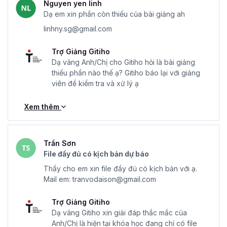
Nguyen yen linh
dựng Mô hình Tài chính cho Nhà quản lý Doanh nghiệp là
Dạ em xin phần còn thiếu của bài giảng ah
khóa học online nhưng trong quá trình học bạn có thể đặt
linhny.sg@gmail.com
các câu hỏi, thắc mắc ngay dưới phần video. Các chuyên
gia và giảng viên của Gitiho sẽ trả lời một cách nhanh
Trợ Giảng Gitiho
chóng, đầy đủ và chi tiết.
Dạ vâng Anh/Chị cho Gitiho hỏi là bài giảng
thiếu phần nào thế ạ? Gitiho báo lại với giảng
Khóa học có cung cấp file mẫu Excel để thực hành
viên để kiểm tra và xử lý ạ
vào tình huống cụ thể không?
Có, để người học có thể “học ngay, làm luôn”, trong khóa
Xem thêm
học có cung cấp
file mẫu Excel
giúp bạn nắm rõ cách
xây dựng Mô hình tài chính như thế nào, gồm những bước
nào.
Trần Sơn
Khóa học Phân tích Báo cáo Tài chính và Xây dựng
File đầy đủ có kịch bản dự báo
Mô hình Tài chính dành cho ai?
Thầy cho em xin file đầy đủ có kịch bản với ạ.
Mail em: tranvodaison@gmail.com
Kiến thức trong khóa học được xây dựng phù hợp với
nhiều đối tượng như chủ doanh nghiệp, nhà đầu tư, học
Trợ Giảng Gitiho
sinh/sinh viên, chuyên viên phân tích kinh doanh hay
Dạ vâng Gitiho xin giải đáp thắc mắc của
CPO, kế toán trưởng.
Anh/Chị là hiện tại khóa học đang chỉ có file