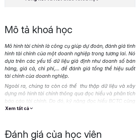
Mô tả khoá học
Mô hình tài chính là công cụ giúp dự đoán, đánh giá tình
hình tài chính của một doanh nghiệp trong tương lai. Nó
dựa trên các yếu tố dữ liệu giả định như doanh số bán
hàng, giá cả, chi phí,… để đánh giá tổng thể hiệu suất
tài chính của doanh nghiệp.
Ngoài ra, chúng ta còn có thể thu thập dữ liệu và xây
dựng mô hình tài chính thông qua đọc hiểu và phân tích
báo cáo tài chính. Do đó, kỹ năng đọc hiểu BCTC cũng
rất quan trọng khi xây dựng mô hình tài chính.
Xem tất cả
Nếu như bạn đang muốn học phân tích BCTC và xây
dựng mô hình tài chính cho doanh nghiệp, Gitiho xin giới
Đánh giá của học viên
thiệu tới bạn khóa học
Phân tích Báo cáo Tài chính và