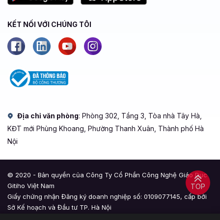
KẾT NỐI VỚI CHÚNG TÔI
Địa chỉ văn phòng
: Phòng 302, Tầng 3, Tòa nhà Tây Hà,
KĐT mới Phùng Khoang, Phường Thanh Xuân, Thành phố Hà
Nội
© 2020 - Bản quyền của Công Ty Cổ Phần Công Nghệ Giáo Dục
Gitiho Việt Nam
TOP
Giấy chứng nhận Đăng ký doanh nghiệp số: 0109077145, cấp bởi
Sở Kế hoạch và Đầu tư TP. Hà Nội
Giấy phép mạng xã hội số: 588, cấp bởi Bộ Thông tin và Truyền