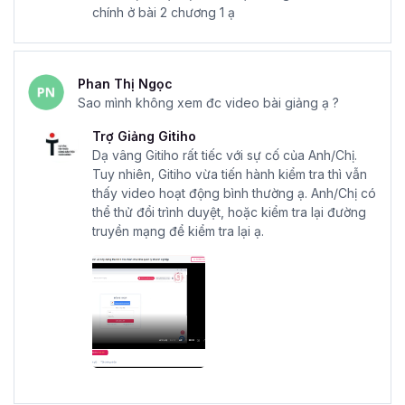
chính ở bài 2 chương 1 ạ
Để bắt đầu học tài chính khôn ngoan, đừng ngần ngại mà
đăng ký ngay
khóa học Phân tích Báo cáo Tài chính
và Xây dựng Mô hình Tài chính cho Nhà quản lý
Doanh nghiệp
để từng bước đạt được thành công trong
Phan Thị Ngọc
sự nghiệp ngay hôm nay bạn nhé!
Sao mình không xem đc video bài giảng ạ ?
Trợ Giảng Gitiho
Dạ vâng Gitiho rất tiếc với sự cố của Anh/Chị.
Tuy nhiên, Gitiho vừa tiến hành kiểm tra thì vẫn
thấy video hoạt động bình thường ạ. Anh/Chị có
thể thử đổi trình duyệt, hoặc kiểm tra lại đường
truyền mạng để kiểm tra lại ạ.