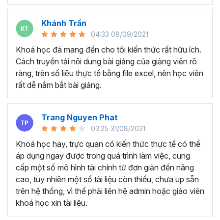
Nội dung chính của khóa học
phân tích BCTC và xây dựng
Khánh Trần
04:33 08/09/2021
mô hình tài chính tại Gitiho
Khoá học đã mang đến cho tôi kiến thức rất hữu ích.
Cách truyền tải nội dung bài giảng của giảng viên rõ
Khóa học gồm có
5 chương, 43 bài giảng với thời
ràng, trên số liệu thực tế bằng file excel, nên học viên
lượng học là 4h38 phút
, bạn sẽ được học những kiến
rất dễ nắm bắt bài giảng.
thức sau:
Chương 1: Đọc hiểu Báo cáo tài chính trong Doanh
Trang Nguyen Phat
nghiệp
03:25 31/08/2021
Bạn sẽ hiểu được Mục tiêu của đọc Báo cáo tài
Khoá học hay, trực quan có kiến thức thực tế có thể
chính, hiểu về Mô hình kinh doanh và biết được Báo
áp dụng ngay được trong quá trình làm việc, cung
cáo kết quả hoạt động kinh doanh nói lên điều gì về
cấp một số mô hình tài chính từ đơn giản đến nâng
doanh nghiệp (CỰC CHI TIẾT).
cao, tuy nhiên một số tài liệu còn thiếu, chưa up sẵn
Nắm được cách đọc, hiểu bảng cân đối kế toán
trên hệ thống, vì thế phải liên hệ admin hoặc giáo viên
(CHI TIẾT). Bên cạnh đó hiểu sâu về báo cáo lưu
khoá học xin tài liệu.
chuyển tiền tệ và tổng kết các vấn đề lưu ý khi Đọc
- Phân tích BCTC.