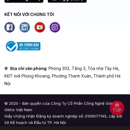
KẾT NỐI VỚI CHÚNG TÔI
Địa chỉ văn phòng
: Phòng 302, Tầng 3, Tòa nhà Tây Hà,
KĐT mới Phùng Khoang, Phường Thanh Xuân, Thành phố Hà
Nội
© 2020 - Bản quyền của Công Ty Cổ Phần Công Nghệ Giáo Dục
Gitiho Việt Nam
TOP
Giấy chứng nhận Đăng ký doanh nghiệp số: 0109077145, cấp bởi
Sở Kế hoạch và Đầu tư TP. Hà Nội
Giấy phép mạng xã hội số: 588, cấp bởi Bộ Thông tin và Truyền