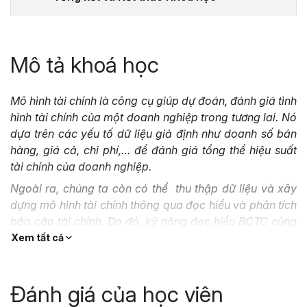
Mô tả khoá học
Mô hình tài chính là công cụ giúp dự đoán, đánh giá tình
hình tài chính của một doanh nghiệp trong tương lai. Nó
dựa trên các yếu tố dữ liệu giả định như doanh số bán
hàng, giá cả, chi phí,… để đánh giá tổng thể hiệu suất
tài chính của doanh nghiệp.
Ngoài ra, chúng ta còn có thể thu thập dữ liệu và xây
dựng mô hình tài chính thông qua đọc hiểu và phân tích
báo cáo tài chính. Do đó, kỹ năng đọc hiểu BCTC cũng
rất quan trọng khi xây dựng mô hình tài chính.
Xem tất cả
Nếu như bạn đang muốn học phân tích BCTC và xây
dựng mô hình tài chính cho doanh nghiệp, Gitiho xin giới
Đánh giá của học viên
thiệu tới bạn khóa học
Phân tích Báo cáo Tài chính và