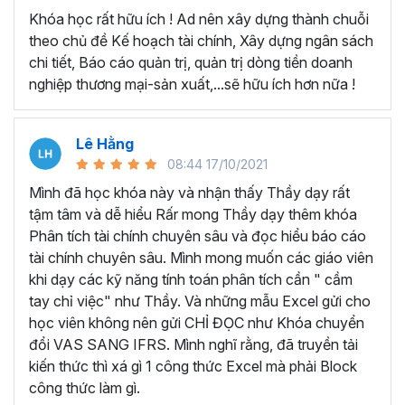
Phân tích báo cáo tài chính và xây dựng mô hình tài chính
Khóa học rất hữu ích ! Ad nên xây dựng thành chuỗi
là công cụ giúp cho doanh nghiệp ngày càng bứt phá và
theo chủ đề Kế hoạch tài chính, Xây dựng ngân sách
phát triển:
chi tiết, Báo cáo quản trị, quản trị dòng tiền doanh
Phân tích báo cáo tài chính giúp doanh nghiệp đánh
nghiệp thương mại-sản xuất,...sẽ hữu ích hơn nữa !
giá được
tổng quan tình hình tài chính
và
hiệu
quả hoạt động kinh doanh
của doanh nghiệp. Từ
đó đưa ra những phương hướng và giải pháp để phát
Lê Hằng
triển doanh nghiệp thật đột phá và bền vững.
08:44 17/10/2021
Mô hình tài chính là một
bản tóm tắt về chi phí và
Mình đã học khóa này và nhận thấy Thầy dạy rất
thu nhập
của công ty, từ đó tính toán sự ảnh
tậm tâm và dễ hiểu Rấr mong Thầy dạy thêm khóa
hưởng, tác động của một sự kiện có quyết định gì
Phân tích tài chính chuyên sâu và đọc hiểu báo cáo
đến tương lai.
tài chính chuyên sâu. Mình mong muốn các giáo viên
Phân tích tài chính cung cấp dữ liệu và thông tin cần
khi dạy các kỹ năng tính toán phân tích cần " cầm
thiết để hỗ trợ doanh nghiệp trong quá trình
giao
tay chỉ việc" như Thầy. Và những mẫu Excel gửi cho
dịch
và
đám phán
với các bên liên quan như nhà
học viên không nên gửi CHỈ ĐỌC như Khóa chuyển
đầu tư, đối tác, ngân hàng. Khi đó một mô hình tài
đổi VAS SANG IFRS. Mình nghĩ rằng, đã truyền tải
chính và báo cáo tài chính sẽ giúp cho doanh nghiệp
kiến thức thì xá gì 1 công thức Excel mà phải Block
tăng cơ hội thành công và giảm thiểu rủi ro.
công thức làm gì.