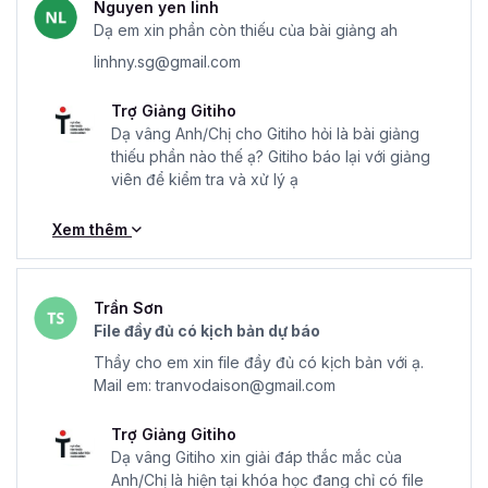
Nguyen yen linh
dựng Mô hình Tài chính cho Nhà quản lý Doanh nghiệp là
Dạ em xin phần còn thiếu của bài giảng ah
khóa học online nhưng trong quá trình học bạn có thể đặt
linhny.sg@gmail.com
các câu hỏi, thắc mắc ngay dưới phần video. Các chuyên
gia và giảng viên của Gitiho sẽ trả lời một cách nhanh
Trợ Giảng Gitiho
chóng, đầy đủ và chi tiết.
Dạ vâng Anh/Chị cho Gitiho hỏi là bài giảng
thiếu phần nào thế ạ? Gitiho báo lại với giảng
Khóa học có cung cấp file mẫu Excel để thực hành
viên để kiểm tra và xử lý ạ
vào tình huống cụ thể không?
Có, để người học có thể “học ngay, làm luôn”, trong khóa
Xem thêm
học có cung cấp
file mẫu Excel
giúp bạn nắm rõ cách
xây dựng Mô hình tài chính như thế nào, gồm những bước
nào.
Trần Sơn
Khóa học Phân tích Báo cáo Tài chính và Xây dựng
File đầy đủ có kịch bản dự báo
Mô hình Tài chính dành cho ai?
Thầy cho em xin file đầy đủ có kịch bản với ạ.
Mail em: tranvodaison@gmail.com
Kiến thức trong khóa học được xây dựng phù hợp với
nhiều đối tượng như chủ doanh nghiệp, nhà đầu tư, học
Trợ Giảng Gitiho
sinh/sinh viên, chuyên viên phân tích kinh doanh hay
Dạ vâng Gitiho xin giải đáp thắc mắc của
CPO, kế toán trưởng.
Anh/Chị là hiện tại khóa học đang chỉ có file