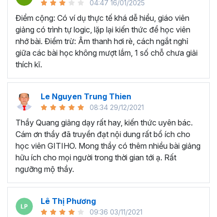
04:47 16/01/2025
dễ dàng báo cáo tài chính doanh nghiệp trong
thời gian ngắn?
Điểm cộng: Có ví dụ thực tế khá dễ hiểu, giáo viên
giảng có trình tự logic, lặp lại kiến thức để học viên
BÁO CÁO TÀI CHÍNH LÀ GÌ?
nhớ bài. Điểm trừ: Âm thanh hơi rè, cách ngắt nghỉ
giữa các bài học không mượt lắm, 1 số chỗ chưa giải
Báo cáo tài chính là tổng hợp các loại báo cáo về tình
thích kĩ.
hình tài sản, vốn chủ sở hữu, nợ phải trả, kết quả kinh
doanh của doanh nghiệp hàng quý. Và từ những thông tin
đó, có thể xác định được công ty làm ăn như thế nào, lãi
Le Nguyen Trung Thien
hay lỗ.
08:34 29/12/2021
Tuy nhiên, trên thực tế,
không có nhiều chủ doanh
Thầy Quang giảng dạy rất hay, kiến thức uyên bác.
nghiệp, sinh viên đúng chuyên ngành đọc và phân
Cám ơn thầy đã truyền đạt nội dung rất bổ ích cho
tích được báo cáo tài chính
. Thậm chí có những doanh
học viên GITIHO. Mong thầy có thêm nhiều bài giảng
nghiệp phải bỏ một số tiền lớn để trả cho những chuyên
hữu ích cho mọi người trong thời gian tới ạ. Rất
gia phân tích báo cáo tài chính thuê ngoài.
ngưỡng mộ thầy.
PHÂN TÍCH BÁO CÁO TÀI CHÍNH VÀ XÂY DỰNG MÔ
HÌNH TÀI CHÍNH GIÚP DOANH NGHIỆP PHÁT TRIỂN
Lê Thị Phương
NHƯ THẾ NÀO?
09:36 03/11/2021