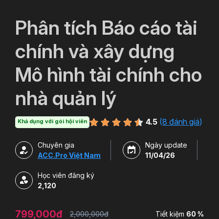
`
Phân tích Báo cáo tài
chính và xây dựng
Mô hình tài chính cho
nhà quản lý
4.5
(
8 đánh giá
)
Khả dụng với gói hội viên
Chuyên gia
Ngày update
ACC.Pro Việt Nam
11/04/26
Học viên đăng ký
2,120
799,000đ
2,000,000đ
Tiết kiệm
60 %