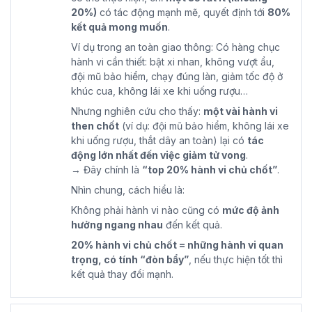
20%)
có tác động mạnh mẽ, quyết định tới
80%
kết quả mong muốn
.
Ví dụ trong an toàn giao thông: Có hàng chục
hành vi cần thiết: bật xi nhan, không vượt ẩu,
đội mũ bảo hiểm, chạy đúng làn, giảm tốc độ ở
khúc cua, không lái xe khi uống rượu…
Nhưng nghiên cứu cho thấy:
một vài hành vi
then chốt
(ví dụ: đội mũ bảo hiểm, không lái xe
khi uống rượu, thắt dây an toàn) lại có
tác
động lớn nhất đến việc giảm tử vong
.
→ Đây chính là
“top 20% hành vi chủ chốt”
.
Nhìn chung, cách hiểu là:
Không phải hành vi nào cũng có
mức độ ảnh
hưởng ngang nhau
đến kết quả.
20% hành vi chủ chốt = những hành vi quan
trọng, có tính “đòn bẩy”
, nếu thực hiện tốt thì
kết quả thay đổi mạnh.