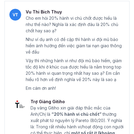
lập kỳ lân công nghệ nhất tại Châu Âu
; số kỳ lân của
INSEAD gấp rưỡi trường xếp thứ 2 là Đại học Cambridge
Vu Thi Bich Thuy
Cho em hỏi 20% hành vi chủ chốt được hiểu là
Founder Tiktok - Zhang Yiming
cũng là
cựu học viên
như thế nào? Nghĩa là xác định đâu là 20% chủ
của INSEAD. Trường hiện có cơ tại Pháp, Mỹ, Singapore
chốt hay sao ạ?
và Abu Dhabi
Như ví dụ anh có đề cập thì hành vi đội mũ bảo
Một vài đơn vị anh Ngọc đã đồng hành đào tạo và cố
hiểm ảnh hưởng đến việc giảm tai nạn giao thông
vấn: CEN Group, Manulife, Hyundai Group, Fecon Group,
về đầu
FPT Software, Austdoor Group, Navigos Group, Dai-Ichi
Vậy thì những hành vi như đội mũ bảo hiểm, giảm
Group, HT Auto, Bac A Bank, Vietin Bank, SeABank,
tốc độ khi ở khúc cua được hiểu là nằm trong top
Adflex, VNPT Vinaphone, Mobiphone, Viettel, Văn Phú
20% hành vi quan trọng nhất hay sao ạ? Em cần
hiểu rõ hơn về định nghĩa về 20% này là sao ạ
Invest…
Em cám ơn anh!
Website công ty:
https://leaderup.vn/
Trợ Giảng Gitiho
Dạ vâng Gitiho xin giải đáp thắc mắc của
Anh/Chị là
“20% hành vi chủ chốt”
thường
xuất phát từ nguyên lý Pareto (80/20). Ý nghĩa
là: Trong rất nhiều hành vi/hoạt động con người
có thể thực hiện, chỉ
một số rất ít (khoảng