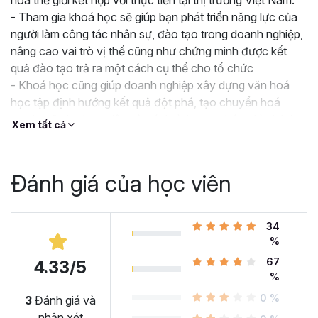
hoá thế giới kết hợp với thực tiễn tại thị trường Việt Nam.
- Tham gia khoá học sẽ giúp bạn phát triển năng lực của
người làm công tác nhân sự, đào tạo trong doanh nghiệp,
nâng cao vai trò vị thế cũng như chứng minh được kết
quả đào tạo trả ra một cách cụ thể cho tổ chức
- Khoá học cũng giúp doanh nghiệp xây dựng văn hoá
học tập định hướng kết quả đột phá, tạo chuyển hoá
mạnh mẽ cho học viên và tránh tình trạng béo phì tri thức
Xem tất cả
Đánh giá của học viên
34
%
67
4.33/5
%
0 %
3
Đánh giá và
nhận xét