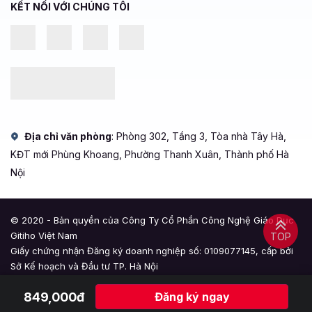
KẾT NỐI VỚI CHÚNG TÔI
Địa chỉ văn phòng
: Phòng 302, Tầng 3, Tòa nhà Tây Hà,
KĐT mới Phùng Khoang, Phường Thanh Xuân, Thành phố Hà
Nội
© 2020 - Bản quyền của Công Ty Cổ Phần Công Nghệ Giáo Dục
Gitiho Việt Nam
TOP
Giấy chứng nhận Đăng ký doanh nghiệp số: 0109077145, cấp bởi
Sở Kế hoạch và Đầu tư TP. Hà Nội
Giấy phép mạng xã hội số: 588, cấp bởi Bộ Thông tin và Truyền
849,000đ
Đăng ký ngay
thông