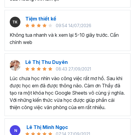
dụng đã lâu nhưng chỉ biết đến các kỹ năng cơ bản,
chưa biết cách tối ưu cho công việc.
Nhân viên văn phòng, người thường xuyên phải làm
Tiệm thiết kế
việc với dữ liệu, phân tích và báo cáo cho quản lý.
09:54 14/07/2026
Chủ doanh nghiệp, các nhà quản lý cần sử dụng
Không tua nhanh và k xem lại 5-10 giây trước. Cần
Excel để quản lý dữ liệu, lên kế hoạch tài chính, phân
chỉnh web
tích và đưa ra quyết định kinh doanh,...
Sinh viên, giảng viên cần sử dụng Google Sheet
phục vụ mục đích học tập và nghiên cứu, chia sẻ và
Lê Thị Thu Duyên
quản lý tài liệu, làm bài tập nhóm,...
08:43 27/09/2021
Lúc chưa học nhìn vào công việc rất mơ hồ. Sau khi
….
được học em đã được thông não. Cảm ơn Thầy đã
Kết thúc chương trình Google
tạo ra một khóa học Google Sheets vô cùng ý nghĩa.
Sheets này bạn sẽ thành
Với những kiến thức vừa học được giúp phần cải
thiện công việc văn phòng của em rất nhiều.
thạo:
Tổng quan về Google Sheets, cách chia sẻ tài liệu và làm
Lê Thị Minh Ngọc
việc nhóm
07:14 27/09/2021