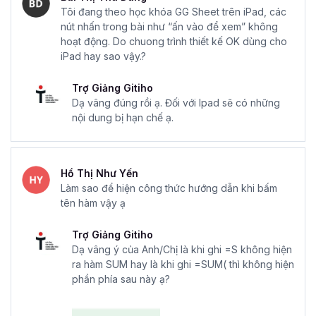
Tôi đang theo học khóa GG Sheet trên iPad, các
nút nhấn trong bài như “ấn vào để xem” không
hoạt động. Do chuong trình thiết kế OK dùng cho
iPad hay sao vậy.?
Trợ Giảng Gitiho
Dạ vâng đúng rồi ạ. Đối với Ipad sẽ có những
nội dung bị hạn chế ạ.
Hồ Thị Như Yến
Làm sao để hiện công thức hướng dẫn khi bấm
tên hàm vậy ạ
Trợ Giảng Gitiho
Dạ vâng ý của Anh/Chị là khi ghi =S không hiện
ra hàm SUM hay là khi ghi =SUM( thì không hiện
phần phía sau này ạ?