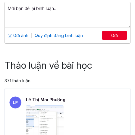
799,000 đ
Tuyệt đỉnh PowerPoint: Chinh phục
mọi ánh nhìn trong 9 bước
Tổng số 12 giờ
91 bài giảng
Gửi ảnh
Quy định đăng bình luận
Gửi
4.86
25,045
499,000 đ
799,000 đ
Thảo luận về bài học
371 thảo luận
Lê Thị Mai Phương