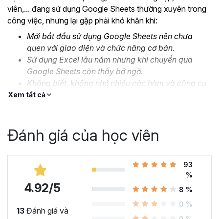
viên,... đang sử dụng Google Sheets thường xuyên trong
công việc, nhưng lại gặp phải khó khăn khi:
Mới bắt đầu sử dụng Google Sheets nên chưa
quen với giao diện và chức năng cơ bản.
Sử dụng Excel lâu năm nhưng khi chuyển qua
Google Sheets còn thấy bỡ ngỡ.
Không biết, không nhớ nhiều các hàm và công cụ
nâng cao.
Xem tất cả
Thiếu kỹ năng xử lý, định dạng dữ liệu lớn và phức
tạp.
Đánh giá của học viên
….
Đó là lý do mà Gitiho cho ra mắt khóa học
Google Sheet
từ Cơ bản đến Nâng cao, công cụ thay thế Excel
93
để
%
bạn bắt đầu làm quen và ứng dụng thành thạo công cụ
4.92/5
này vào công việc. Cùng xem nhé!
8 %
Tại sao bạn nên học Google
0 %
13
Đánh giá và
0 %