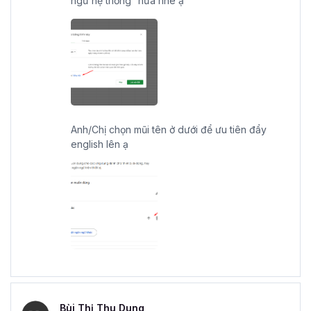
ngữ hệ thống” nữa nhé ạ
Anh/Chị chọn mũi tên ở dưới để ưu tiên đẩy
english lên ạ
Bùi Thị Thu Dung