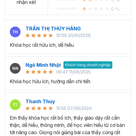
Sheet?
nhận xét
0 %
Ngày nay, cách chúng ta sử dụng bảng tính đang thay đổi
rất nhiều. Thay vì gần như chỉ sử dụng
Excel
, chúng ta
TRẦN THỊ THÚY HĂNG
chuyển dịch nhiều sang các công cụ online và có khả
10:09 20/01/2026
năng cộng tác dễ dàng. Google Sheets chính là chương
Khóa học rất hữu ích, dễ hiểu
trình bảng tính trực tuyến phổ biến nhất cung cấp các giải
pháp mà nhiều công ty sử dụng được phát hành bởi
Google.
Ngô Minh Nhật
Khách hàng doanh nghiệp
Tại sao tham gia khóa học
06:47 11/08/2025
Khóa học hữu ích, hướng dẫn chi tiết.
Google Sheet của Gitiho?
Khóa học Google Sheets thực hành cầm tay chỉ việc từ
Thanh Thúy
cơ bản đến nâng cao giúp bạn tiếp thu và ứng dụng kiến
10:55 07/09/2024
thức Google Sheet từ cơ bản đến nâng cao một cách
Em thấy khóa học rất bổ ích, thầy giáo dậy rất cẩn
nhanh chóng và tiện lợi nhất bởi giảng viên dày dặn kinh
thận, dễ hiểu, thông minh, để học viên hiểu từ cơ bản
nghiệm.
tới nâng cao. Giọng nói giảng bài của thầy cũng rất