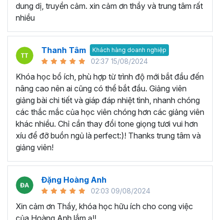
Khóa Google Sheets bao gồm
5 Chương, 45 bài giảng,
dung dị, truyền cảm. xin cảm ơn thầy và trung tâm rất
8h 48m giờ
đi từ phần kiến thức căn bản, các thao tác cơ
nhiều
bản, các hàm tính toán thường dùng cho đến tư duy sử
dụng kết hợp các hàm để
phân tích dữ liệu
và lập bản báo
cáo trên Google trang tính.
Thanh Tâm
Khách hàng doanh nghiệp
02:37 15/08/2024
Bạn sẽ nắm vững các công thức mới và tìm hiểu chức
năng mới để có thể tìm ra những cách tốt hơn để thiết lập
Khóa học bổ ích, phù hợp từ trình độ mới bắt đầu đến
bảng tính hiện có của mình. Khóa học Google Sheets
nâng cao nên ai cũng có thể bắt đầu. Giảng viên
online này có rất nhiều ví dụ thực tế trong công việc, giúp
giảng bài chi tiết và giáp đáp nhiệt tình, nhanh chóng
bạn hình thành tư duy xử lý vấn đề với Google Sheet.
các thắc mắc của học viên chóng hơn các giảng viên
khác nhiều. Chỉ cần thay đổi tone giọng tươi vui hơn
Khóa học Google Sheet này
xíu để đỡ buồn ngủ là perfect:)! Thanks trung tâm và
dành cho ai?
giảng viên!
Dành cho bất kỳ ai đang cần sử dụng Google Sheets
Đặng Hoàng Anh
trong công việc, thì khóa học này hoàn toàn phù hợp với
02:03 09/08/2024
bạn. Đặc biệt là với:
Xin cảm ơn Thầy, khóa học hữu ích cho cong việc
Người mới bắt đầu sử dụng Google Sheet, hoặc sử
của Hoàng Anh lắm ạ!!