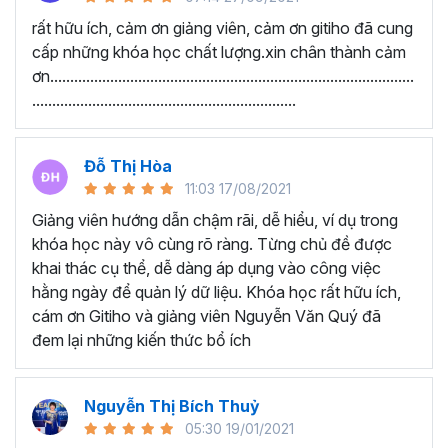
Google Sheets Cơ bản - Nhập dữ liệu, kẻ bảng và một số
rất hữu ích, cảm ơn giảng viên, cảm ơn gitiho đã cung
chức năng cơ bản
cấp những khóa học chất lượng.xin chân thành cảm
ơn...........................................................................................
Thu thập thông tin và xử lý thông tin bằng các hàm xử lý
..................................................................
dữ liệu
Kiến thức Google Sheets nâng cao
Đỗ Thị Hòa
Học viên nói gì về chương
11:03 17/08/2021
trình này:
Giảng viên hướng dẫn chậm rãi, dễ hiểu, ví dụ trong
khóa học này vô cùng rõ ràng. Từng chủ đề được
“Lúc chưa học nhìn vào công việc rất mơ hồ. Sau
khai thác cụ thể, dễ dàng áp dụng vào công việc
khi được học em đã được thông não. Cảm ơn
hằng ngày để quản lý dữ liệu. Khóa học rất hữu ích,
Thầy đã tạo ra một khóa học Google Sheet vô
cám ơn Gitiho và giảng viên Nguyễn Văn Quý đã
cùng ý nghĩa. Với những kiến thức vừa học được
đem lại những kiến thức bổ ích
giúp phần cải thiện công việc văn phòng của em
rất nhiều.”
Nguyễn Thị Bích Thuỷ
“Giảng viên hướng dẫn chậm rãi, dễ hiểu, ví dụ
05:30 19/01/2021
rõ ràng. Từng chủ đề được khai thác cụ thể, dễ