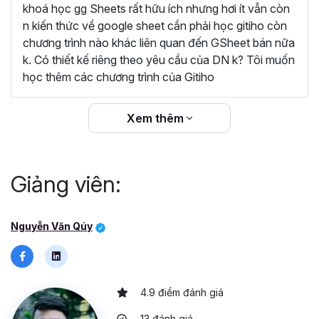
dàng áp dụng vào công việc hằng ngày để quản
khoá học gg Sheets rất hữu ích nhưng hơi ít vẫn còn
lý dữ liệu. Khóa học rất hữu ích, cám ơn Gitiho và
n kiến thức về google sheet cần phải học gitiho còn
giảng viên Nguyễn Văn Quý đã đem lại những
chương trình nào khác liên quan đến GSheet bán nữa
kiến thức bổ ích”
k. Có thiết kế riêng theo yêu cầu của DN k? Tôi muốn
học thêm các chương trình của Gitiho
“Giảng viên đồng hành cùng học viên trong suốt
quá trình học và sau khi kết thúc khóa học.
Gitiho cam kết hoàn trả 100% học phí nếu học
Xem thêm
viên không hài lòng.”
Giảng viên:
Nguyễn Văn Qúy
4.9 điểm đánh giá
13 đánh giá