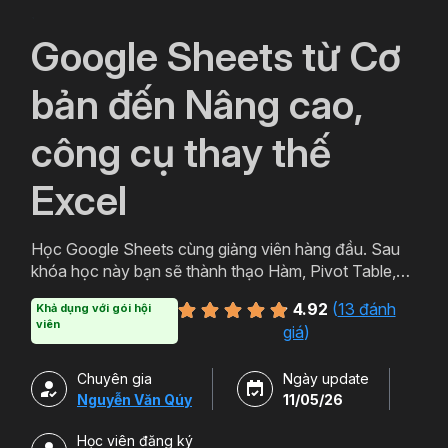
`
Google Sheets từ Cơ
bản đến Nâng cao,
công cụ thay thế
Excel
Học Google Sheets cùng giảng viên hàng đầu. Sau
khóa học này bạn sẽ thành thạo Hàm, Pivot Table,
Query trên công cụ hữu ích của Google Sheets.
4.92
(
13 đánh
Khả dụng với gói hội
Ngoài ra bạn còn có thể học thêm Add-on và cách
viên
giá
)
sử dụng nhiều tiện ích Tuyệt vời của Google.
Chuyên gia
Ngày update
Nguyễn Văn Qúy
11/05/26
Học viên đăng ký