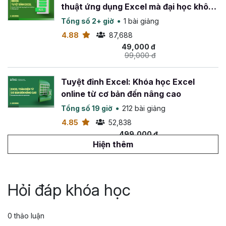
thuật ứng dụng Excel mà đại học không
dạy bạn
Tổng số 2+ giờ
1 bài giảng
4.88
87,688
49,000 đ
99,000 đ
Tuyệt đỉnh Excel: Khóa học Excel
online từ cơ bản đến nâng cao
Tổng số 19 giờ
212 bài giảng
4.85
52,838
499,000 đ
799,000 đ
Hiện thêm
Tuyệt đỉnh VBA: Tự động hóa Excel với
lập trình VBA
Hỏi đáp khóa học
Tổng số 14 giờ
142 bài giảng
4.88
26,561
0 thảo luận
499,000 đ