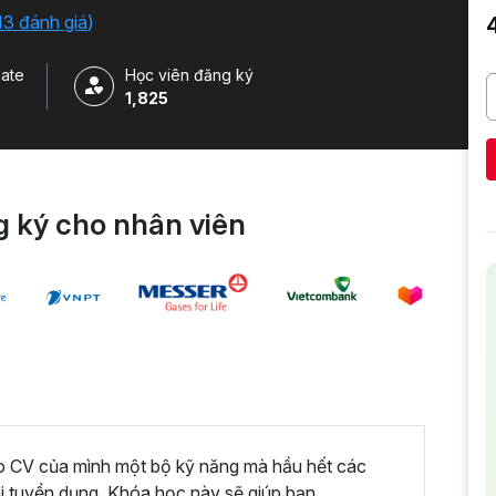
 của Google.
13 đánh giá
)
ate
Học viên đăng ký
1,825
 ký cho nhân viên
ào CV của mình một bộ kỹ năng mà hầu hết các
hi tuyển dụng. Khóa học này sẽ giúp bạn.