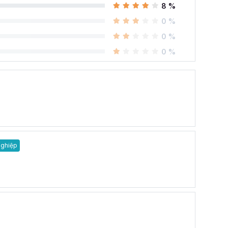
8 %
hành bởi Google.
0 %
 học Google Sheet của
0 %
0 %
chỉ việc từ cơ bản đến nâng cao giúp bạn tiếp thu
bản đến nâng cao một cách nhanh chóng và tiện lợi
5 bài giảng, 8h 48m giờ
đi từ phần kiến thức căn
n thường dùng cho đến tư duy sử dụng kết hợp các
trên Google trang tính.
nghiệp
hiểu chức năng mới để có thể tìm ra những cách tốt
. Khóa học Google Sheets online này có rất nhiều ví
hành tư duy xử lý vấn đề với Google Sheet.
t này dành cho ai?
e Sheets trong công việc, thì khóa học này hoàn