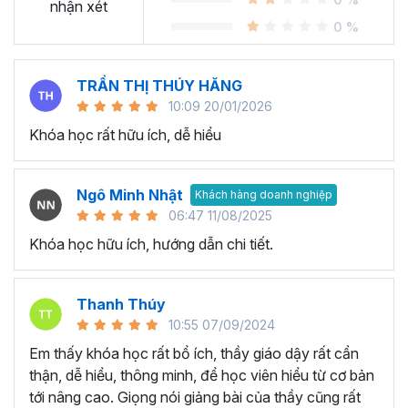
Sheet?
nhận xét
0 %
Ngày nay, cách chúng ta sử dụng bảng tính đang thay đổi
rất nhiều. Thay vì gần như chỉ sử dụng
Excel
, chúng ta
TRẦN THỊ THÚY HĂNG
chuyển dịch nhiều sang các công cụ online và có khả
10:09 20/01/2026
năng cộng tác dễ dàng. Google Sheets chính là chương
Khóa học rất hữu ích, dễ hiểu
trình bảng tính trực tuyến phổ biến nhất cung cấp các giải
pháp mà nhiều công ty sử dụng được phát hành bởi
Google.
Ngô Minh Nhật
Khách hàng doanh nghiệp
Tại sao tham gia khóa học
06:47 11/08/2025
Khóa học hữu ích, hướng dẫn chi tiết.
Google Sheet của Gitiho?
Khóa học Google Sheets thực hành cầm tay chỉ việc từ
Thanh Thúy
cơ bản đến nâng cao giúp bạn tiếp thu và ứng dụng kiến
10:55 07/09/2024
thức Google Sheet từ cơ bản đến nâng cao một cách
Em thấy khóa học rất bổ ích, thầy giáo dậy rất cẩn
nhanh chóng và tiện lợi nhất bởi giảng viên dày dặn kinh
thận, dễ hiểu, thông minh, để học viên hiểu từ cơ bản
nghiệm.
tới nâng cao. Giọng nói giảng bài của thầy cũng rất