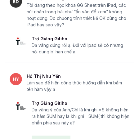
Tôi đang theo học khóa GG Sheet trên iPad, các
nút nhấn trong bài như “ấn vào để xem” không
hoạt động. Do chuong trình thiết kế OK dùng cho
iPad hay sao vậy.?
Trợ Giảng Gitiho
Dạ vâng đúng rồi ạ. Đối với Ipad sẽ có những
nội dung bị hạn chế ạ.
Hồ Thị Như Yến
Làm sao để hiện công thức hướng dẫn khi bấm
tên hàm vậy ạ
Trợ Giảng Gitiho
Dạ vâng ý của Anh/Chị là khi ghi =S không hiện
ra hàm SUM hay là khi ghi =SUM( thì không hiện
phần phía sau này ạ?