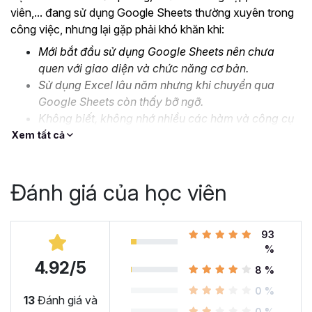
viên,... đang sử dụng Google Sheets thường xuyên trong
công việc, nhưng lại gặp phải khó khăn khi:
Mới bắt đầu sử dụng Google Sheets nên chưa
quen với giao diện và chức năng cơ bản.
Sử dụng Excel lâu năm nhưng khi chuyển qua
Google Sheets còn thấy bỡ ngỡ.
Không biết, không nhớ nhiều các hàm và công cụ
nâng cao.
Xem tất cả
Thiếu kỹ năng xử lý, định dạng dữ liệu lớn và phức
tạp.
Đánh giá của học viên
….
Đó là lý do mà Gitiho cho ra mắt khóa học
Google Sheet
từ Cơ bản đến Nâng cao, công cụ thay thế Excel
93
để
%
bạn bắt đầu làm quen và ứng dụng thành thạo công cụ
4.92/5
này vào công việc. Cùng xem nhé!
8 %
Tại sao bạn nên học Google
0 %
13
Đánh giá và
0 %