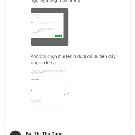
ngữ hệ thống” nữa nhé ạ
Anh/Chị chọn mũi tên ở dưới để ưu tiên đẩy
english lên ạ
Bùi Thị Thu Dung