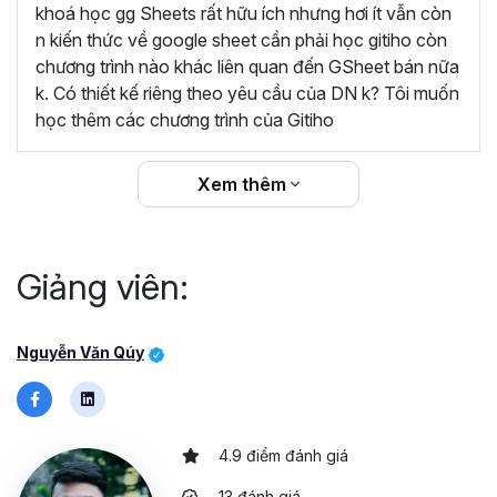
dàng áp dụng vào công việc hằng ngày để quản
khoá học gg Sheets rất hữu ích nhưng hơi ít vẫn còn
lý dữ liệu. Khóa học rất hữu ích, cám ơn Gitiho và
n kiến thức về google sheet cần phải học gitiho còn
giảng viên Nguyễn Văn Quý đã đem lại những
chương trình nào khác liên quan đến GSheet bán nữa
kiến thức bổ ích”
k. Có thiết kế riêng theo yêu cầu của DN k? Tôi muốn
học thêm các chương trình của Gitiho
“Giảng viên đồng hành cùng học viên trong suốt
quá trình học và sau khi kết thúc khóa học.
Gitiho cam kết hoàn trả 100% học phí nếu học
Xem thêm
viên không hài lòng.”
Giảng viên:
Nguyễn Văn Qúy
4.9 điểm đánh giá
13 đánh giá