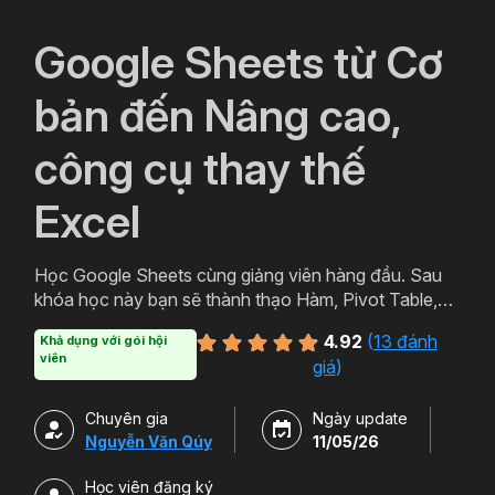
`
Google Sheets từ Cơ
bản đến Nâng cao,
công cụ thay thế
Excel
Học Google Sheets cùng giảng viên hàng đầu. Sau
khóa học này bạn sẽ thành thạo Hàm, Pivot Table,
Query trên công cụ hữu ích của Google Sheets.
4.92
(
13 đánh
Khả dụng với gói hội
Ngoài ra bạn còn có thể học thêm Add-on và cách
viên
giá
)
sử dụng nhiều tiện ích Tuyệt vời của Google.
Chuyên gia
Ngày update
Nguyễn Văn Qúy
11/05/26
Học viên đăng ký