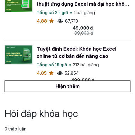
thuật ứng dụng Excel mà đại học không
dạy bạn
Tổng số 2+ giờ
1 bài giảng
4.88
87,710
49,000 đ
99,000 đ
Tuyệt đỉnh Excel: Khóa học Excel
online từ cơ bản đến nâng cao
Tổng số 19 giờ
212 bài giảng
4.85
52,854
499,000 đ
799,000 đ
Hiện thêm
Tuyệt đỉnh VBA: Tự động hóa Excel với
lập trình VBA
Hỏi đáp khóa học
Tổng số 14 giờ
142 bài giảng
4.88
26,574
0 thảo luận
499,000 đ