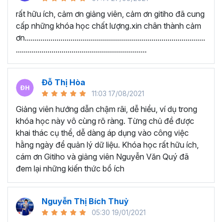
Google Sheets Cơ bản - Nhập dữ liệu, kẻ bảng và một số
rất hữu ích, cảm ơn giảng viên, cảm ơn gitiho đã cung
chức năng cơ bản
cấp những khóa học chất lượng.xin chân thành cảm
ơn...........................................................................................
Thu thập thông tin và xử lý thông tin bằng các hàm xử lý
..................................................................
dữ liệu
Kiến thức Google Sheets nâng cao
Đỗ Thị Hòa
Học viên nói gì về chương
11:03 17/08/2021
trình này:
Giảng viên hướng dẫn chậm rãi, dễ hiểu, ví dụ trong
khóa học này vô cùng rõ ràng. Từng chủ đề được
“Lúc chưa học nhìn vào công việc rất mơ hồ. Sau
khai thác cụ thể, dễ dàng áp dụng vào công việc
khi được học em đã được thông não. Cảm ơn
hằng ngày để quản lý dữ liệu. Khóa học rất hữu ích,
Thầy đã tạo ra một khóa học Google Sheet vô
cám ơn Gitiho và giảng viên Nguyễn Văn Quý đã
cùng ý nghĩa. Với những kiến thức vừa học được
đem lại những kiến thức bổ ích
giúp phần cải thiện công việc văn phòng của em
rất nhiều.”
Nguyễn Thị Bích Thuỷ
“Giảng viên hướng dẫn chậm rãi, dễ hiểu, ví dụ
05:30 19/01/2021
rõ ràng. Từng chủ đề được khai thác cụ thể, dễ