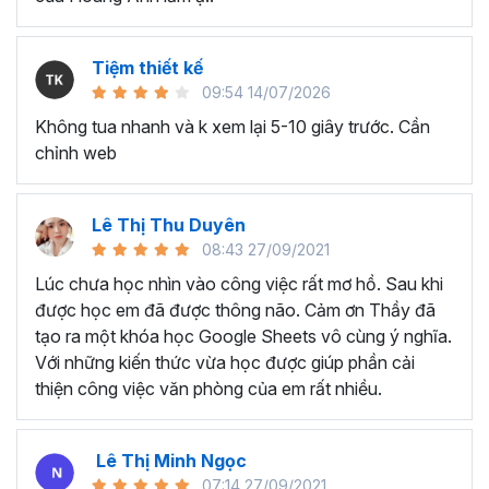
dụng đã lâu nhưng chỉ biết đến các kỹ năng cơ bản,
chưa biết cách tối ưu cho công việc.
Nhân viên văn phòng, người thường xuyên phải làm
Tiệm thiết kế
việc với dữ liệu, phân tích và báo cáo cho quản lý.
09:54 14/07/2026
Chủ doanh nghiệp, các nhà quản lý cần sử dụng
Không tua nhanh và k xem lại 5-10 giây trước. Cần
Excel để quản lý dữ liệu, lên kế hoạch tài chính, phân
chỉnh web
tích và đưa ra quyết định kinh doanh,...
Sinh viên, giảng viên cần sử dụng Google Sheet
phục vụ mục đích học tập và nghiên cứu, chia sẻ và
Lê Thị Thu Duyên
quản lý tài liệu, làm bài tập nhóm,...
08:43 27/09/2021
Lúc chưa học nhìn vào công việc rất mơ hồ. Sau khi
….
được học em đã được thông não. Cảm ơn Thầy đã
Kết thúc chương trình Google
tạo ra một khóa học Google Sheets vô cùng ý nghĩa.
Sheets này bạn sẽ thành
Với những kiến thức vừa học được giúp phần cải
thiện công việc văn phòng của em rất nhiều.
thạo:
Tổng quan về Google Sheets, cách chia sẻ tài liệu và làm
Lê Thị Minh Ngọc
việc nhóm
07:14 27/09/2021