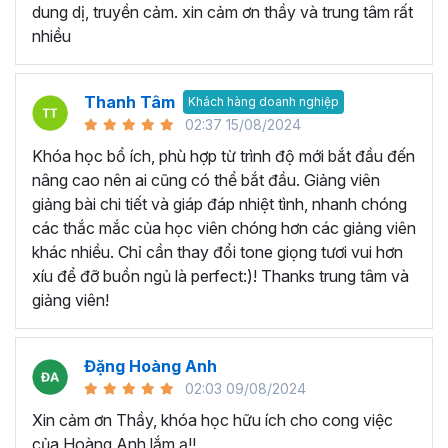
Khóa Google Sheets bao gồm
5 Chương, 45 bài giảng,
dung dị, truyền cảm. xin cảm ơn thầy và trung tâm rất
8h 48m giờ
đi từ phần kiến thức căn bản, các thao tác cơ
nhiều
bản, các hàm tính toán thường dùng cho đến tư duy sử
dụng kết hợp các hàm để
phân tích dữ liệu
và lập bản báo
cáo trên Google trang tính.
Thanh Tâm
Khách hàng doanh nghiệp
02:37 15/08/2024
Bạn sẽ nắm vững các công thức mới và tìm hiểu chức
năng mới để có thể tìm ra những cách tốt hơn để thiết lập
Khóa học bổ ích, phù hợp từ trình độ mới bắt đầu đến
bảng tính hiện có của mình. Khóa học Google Sheets
nâng cao nên ai cũng có thể bắt đầu. Giảng viên
online này có rất nhiều ví dụ thực tế trong công việc, giúp
giảng bài chi tiết và giáp đáp nhiệt tình, nhanh chóng
bạn hình thành tư duy xử lý vấn đề với Google Sheet.
các thắc mắc của học viên chóng hơn các giảng viên
khác nhiều. Chỉ cần thay đổi tone giọng tươi vui hơn
Khóa học Google Sheet này
xíu để đỡ buồn ngủ là perfect:)! Thanks trung tâm và
dành cho ai?
giảng viên!
Dành cho bất kỳ ai đang cần sử dụng Google Sheets
Đặng Hoàng Anh
trong công việc, thì khóa học này hoàn toàn phù hợp với
02:03 09/08/2024
bạn. Đặc biệt là với:
Xin cảm ơn Thầy, khóa học hữu ích cho cong việc
Người mới bắt đầu sử dụng Google Sheet, hoặc sử
của Hoàng Anh lắm ạ!!