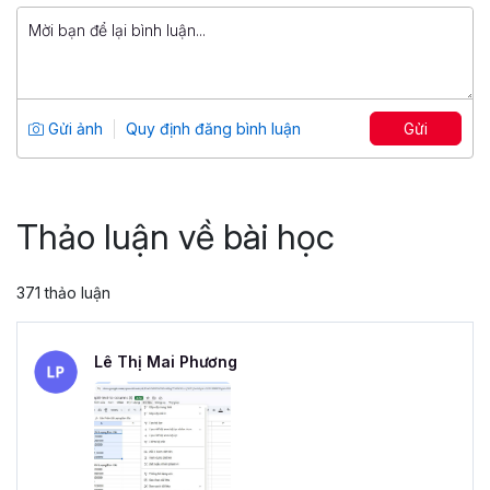
799,000 đ
Tuyệt đỉnh PowerPoint: Chinh phục
mọi ánh nhìn trong 9 bước
Tổng số 12 giờ
91 bài giảng
Gửi ảnh
Quy định đăng bình luận
Gửi
4.86
25,048
499,000 đ
799,000 đ
Thảo luận về bài học
371 thảo luận
Lê Thị Mai Phương