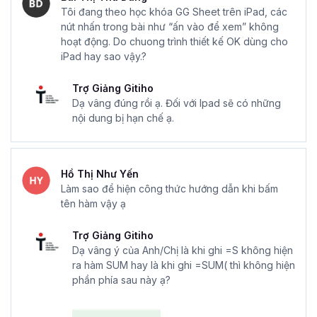
Tôi đang theo học khóa GG Sheet trên iPad, các
nút nhấn trong bài như “ấn vào để xem” không
hoạt động. Do chuong trình thiết kế OK dùng cho
iPad hay sao vậy.?
Trợ Giảng Gitiho
Dạ vâng đúng rồi ạ. Đối với Ipad sẽ có những
nội dung bị hạn chế ạ.
Hồ Thị Như Yến
Làm sao để hiện công thức hướng dẫn khi bấm
tên hàm vậy ạ
Trợ Giảng Gitiho
Dạ vâng ý của Anh/Chị là khi ghi =S không hiện
ra hàm SUM hay là khi ghi =SUM( thì không hiện
phần phía sau này ạ?