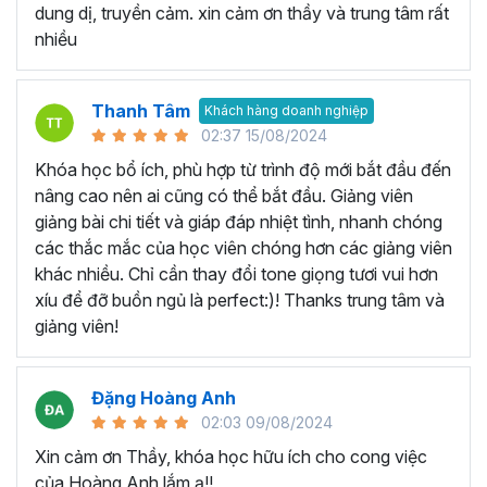
Khóa Google Sheets bao gồm
5 Chương, 45 bài giảng,
dung dị, truyền cảm. xin cảm ơn thầy và trung tâm rất
8h 48m giờ
đi từ phần kiến thức căn bản, các thao tác cơ
nhiều
bản, các hàm tính toán thường dùng cho đến tư duy sử
dụng kết hợp các hàm để
phân tích dữ liệu
và lập bản báo
cáo trên Google trang tính.
Thanh Tâm
Khách hàng doanh nghiệp
02:37 15/08/2024
Bạn sẽ nắm vững các công thức mới và tìm hiểu chức
năng mới để có thể tìm ra những cách tốt hơn để thiết lập
Khóa học bổ ích, phù hợp từ trình độ mới bắt đầu đến
bảng tính hiện có của mình. Khóa học Google Sheets
nâng cao nên ai cũng có thể bắt đầu. Giảng viên
online này có rất nhiều ví dụ thực tế trong công việc, giúp
giảng bài chi tiết và giáp đáp nhiệt tình, nhanh chóng
bạn hình thành tư duy xử lý vấn đề với Google Sheet.
các thắc mắc của học viên chóng hơn các giảng viên
khác nhiều. Chỉ cần thay đổi tone giọng tươi vui hơn
Khóa học Google Sheet này
xíu để đỡ buồn ngủ là perfect:)! Thanks trung tâm và
dành cho ai?
giảng viên!
Dành cho bất kỳ ai đang cần sử dụng Google Sheets
Đặng Hoàng Anh
trong công việc, thì khóa học này hoàn toàn phù hợp với
02:03 09/08/2024
bạn. Đặc biệt là với:
Xin cảm ơn Thầy, khóa học hữu ích cho cong việc
Người mới bắt đầu sử dụng Google Sheet, hoặc sử
của Hoàng Anh lắm ạ!!