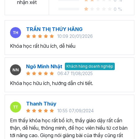
Sheet?
nhận xét
0 %
Ngày nay, cách chúng ta sử dụng bảng tính đang thay đổi
rất nhiều. Thay vì gần như chỉ sử dụng
Excel
, chúng ta
TRẦN THỊ THÚY HĂNG
chuyển dịch nhiều sang các công cụ online và có khả
10:09 20/01/2026
năng cộng tác dễ dàng. Google Sheets chính là chương
Khóa học rất hữu ích, dễ hiểu
trình bảng tính trực tuyến phổ biến nhất cung cấp các giải
pháp mà nhiều công ty sử dụng được phát hành bởi
Google.
Ngô Minh Nhật
Khách hàng doanh nghiệp
Tại sao tham gia khóa học
06:47 11/08/2025
Khóa học hữu ích, hướng dẫn chi tiết.
Google Sheet của Gitiho?
Khóa học Google Sheets thực hành cầm tay chỉ việc từ
Thanh Thúy
cơ bản đến nâng cao giúp bạn tiếp thu và ứng dụng kiến
10:55 07/09/2024
thức Google Sheet từ cơ bản đến nâng cao một cách
Em thấy khóa học rất bổ ích, thầy giáo dậy rất cẩn
nhanh chóng và tiện lợi nhất bởi giảng viên dày dặn kinh
thận, dễ hiểu, thông minh, để học viên hiểu từ cơ bản
nghiệm.
tới nâng cao. Giọng nói giảng bài của thầy cũng rất