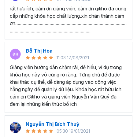
Google Sheets Cơ bản - Nhập dữ liệu, kẻ bảng và một số
rất hữu ích, cảm ơn giảng viên, cảm ơn gitiho đã cung
chức năng cơ bản
cấp những khóa học chất lượng.xin chân thành cảm
ơn...........................................................................................
Thu thập thông tin và xử lý thông tin bằng các hàm xử lý
..................................................................
dữ liệu
Kiến thức Google Sheets nâng cao
Đỗ Thị Hòa
Học viên nói gì về chương
11:03 17/08/2021
trình này:
Giảng viên hướng dẫn chậm rãi, dễ hiểu, ví dụ trong
khóa học này vô cùng rõ ràng. Từng chủ đề được
“Lúc chưa học nhìn vào công việc rất mơ hồ. Sau
khai thác cụ thể, dễ dàng áp dụng vào công việc
khi được học em đã được thông não. Cảm ơn
hằng ngày để quản lý dữ liệu. Khóa học rất hữu ích,
Thầy đã tạo ra một khóa học Google Sheet vô
cám ơn Gitiho và giảng viên Nguyễn Văn Quý đã
cùng ý nghĩa. Với những kiến thức vừa học được
đem lại những kiến thức bổ ích
giúp phần cải thiện công việc văn phòng của em
rất nhiều.”
Nguyễn Thị Bích Thuỷ
“Giảng viên hướng dẫn chậm rãi, dễ hiểu, ví dụ
05:30 19/01/2021
rõ ràng. Từng chủ đề được khai thác cụ thể, dễ