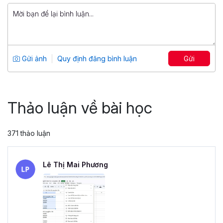
799,000 đ
Tuyệt đỉnh PowerPoint: Chinh phục
mọi ánh nhìn trong 9 bước
Tổng số 12 giờ
91 bài giảng
Gửi ảnh
Quy định đăng bình luận
Gửi
4.86
25,047
499,000 đ
799,000 đ
Thảo luận về bài học
371 thảo luận
Lê Thị Mai Phương