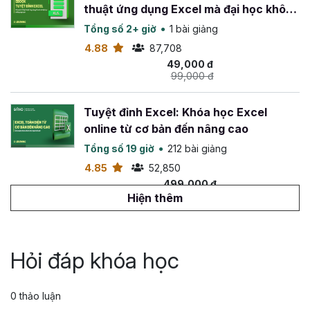
thuật ứng dụng Excel mà đại học không
dạy bạn
Tổng số 2+ giờ
1 bài giảng
4.88
87,708
49,000 đ
99,000 đ
Tuyệt đỉnh Excel: Khóa học Excel
online từ cơ bản đến nâng cao
Tổng số 19 giờ
212 bài giảng
4.85
52,850
499,000 đ
799,000 đ
Hiện thêm
Tuyệt đỉnh VBA: Tự động hóa Excel với
lập trình VBA
Hỏi đáp khóa học
Tổng số 14 giờ
142 bài giảng
4.88
26,572
0 thảo luận
499,000 đ