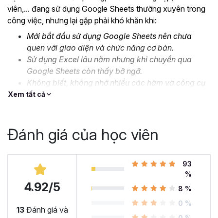
viên,... đang sử dụng Google Sheets thường xuyên trong
công việc, nhưng lại gặp phải khó khăn khi:
Mới bắt đầu sử dụng Google Sheets nên chưa
quen với giao diện và chức năng cơ bản.
Sử dụng Excel lâu năm nhưng khi chuyển qua
Google Sheets còn thấy bỡ ngỡ.
Không biết, không nhớ nhiều các hàm và công cụ
nâng cao.
Xem tất cả
Thiếu kỹ năng xử lý, định dạng dữ liệu lớn và phức
tạp.
Đánh giá của học viên
….
Đó là lý do mà Gitiho cho ra mắt khóa học
Google Sheet
từ Cơ bản đến Nâng cao, công cụ thay thế Excel
93
để
%
bạn bắt đầu làm quen và ứng dụng thành thạo công cụ
4.92/5
này vào công việc. Cùng xem nhé!
8 %
Tại sao bạn nên học Google
0 %
13
Đánh giá và
0 %