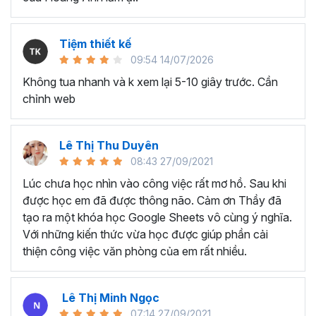
dụng đã lâu nhưng chỉ biết đến các kỹ năng cơ bản,
chưa biết cách tối ưu cho công việc.
Nhân viên văn phòng, người thường xuyên phải làm
Tiệm thiết kế
việc với dữ liệu, phân tích và báo cáo cho quản lý.
09:54 14/07/2026
Chủ doanh nghiệp, các nhà quản lý cần sử dụng
Không tua nhanh và k xem lại 5-10 giây trước. Cần
Excel để quản lý dữ liệu, lên kế hoạch tài chính, phân
chỉnh web
tích và đưa ra quyết định kinh doanh,...
Sinh viên, giảng viên cần sử dụng Google Sheet
phục vụ mục đích học tập và nghiên cứu, chia sẻ và
Lê Thị Thu Duyên
quản lý tài liệu, làm bài tập nhóm,...
08:43 27/09/2021
Lúc chưa học nhìn vào công việc rất mơ hồ. Sau khi
….
được học em đã được thông não. Cảm ơn Thầy đã
Kết thúc chương trình Google
tạo ra một khóa học Google Sheets vô cùng ý nghĩa.
Sheets này bạn sẽ thành
Với những kiến thức vừa học được giúp phần cải
thiện công việc văn phòng của em rất nhiều.
thạo:
Tổng quan về Google Sheets, cách chia sẻ tài liệu và làm
Lê Thị Minh Ngọc
việc nhóm
07:14 27/09/2021