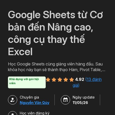
`
Google Sheets từ Cơ
bản đến Nâng cao,
công cụ thay thế
Excel
Học Google Sheets cùng giảng viên hàng đầu. Sau
khóa học này bạn sẽ thành thạo Hàm, Pivot Table,
Query trên công cụ hữu ích của Google Sheets.
4.92
(
13 đánh
Khả dụng với gói hội
Ngoài ra bạn còn có thể học thêm Add-on và cách
viên
giá
)
sử dụng nhiều tiện ích Tuyệt vời của Google.
Chuyên gia
Ngày update
Nguyễn Văn Qúy
11/05/26
Học viên đăng ký