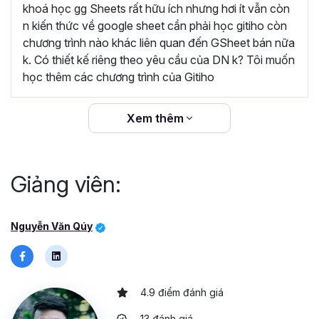
dàng áp dụng vào công việc hằng ngày để quản
khoá học gg Sheets rất hữu ích nhưng hơi ít vẫn còn
lý dữ liệu. Khóa học rất hữu ích, cám ơn Gitiho và
n kiến thức về google sheet cần phải học gitiho còn
giảng viên Nguyễn Văn Quý đã đem lại những
chương trình nào khác liên quan đến GSheet bán nữa
kiến thức bổ ích”
k. Có thiết kế riêng theo yêu cầu của DN k? Tôi muốn
học thêm các chương trình của Gitiho
“Giảng viên đồng hành cùng học viên trong suốt
quá trình học và sau khi kết thúc khóa học.
Gitiho cam kết hoàn trả 100% học phí nếu học
Xem thêm
viên không hài lòng.”
Giảng viên:
Nguyễn Văn Qúy
4.9 điểm đánh giá
13 đánh giá