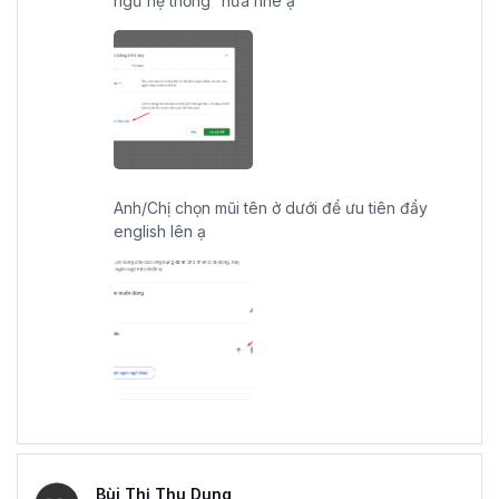
ngữ hệ thống” nữa nhé ạ
Anh/Chị chọn mũi tên ở dưới để ưu tiên đẩy
english lên ạ
Bùi Thị Thu Dung