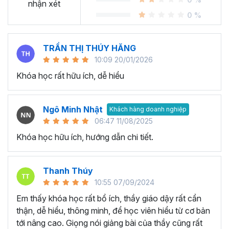
Sheet?
nhận xét
0 %
Ngày nay, cách chúng ta sử dụng bảng tính đang thay đổi
rất nhiều. Thay vì gần như chỉ sử dụng
Excel
, chúng ta
TRẦN THỊ THÚY HĂNG
chuyển dịch nhiều sang các công cụ online và có khả
10:09 20/01/2026
năng cộng tác dễ dàng. Google Sheets chính là chương
Khóa học rất hữu ích, dễ hiểu
trình bảng tính trực tuyến phổ biến nhất cung cấp các giải
pháp mà nhiều công ty sử dụng được phát hành bởi
Google.
Ngô Minh Nhật
Khách hàng doanh nghiệp
Tại sao tham gia khóa học
06:47 11/08/2025
Khóa học hữu ích, hướng dẫn chi tiết.
Google Sheet của Gitiho?
Khóa học Google Sheets thực hành cầm tay chỉ việc từ
Thanh Thúy
cơ bản đến nâng cao giúp bạn tiếp thu và ứng dụng kiến
10:55 07/09/2024
thức Google Sheet từ cơ bản đến nâng cao một cách
Em thấy khóa học rất bổ ích, thầy giáo dậy rất cẩn
nhanh chóng và tiện lợi nhất bởi giảng viên dày dặn kinh
thận, dễ hiểu, thông minh, để học viên hiểu từ cơ bản
nghiệm.
tới nâng cao. Giọng nói giảng bài của thầy cũng rất