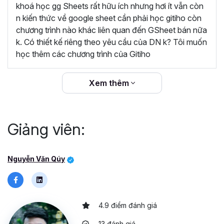
dàng áp dụng vào công việc hằng ngày để quản
khoá học gg Sheets rất hữu ích nhưng hơi ít vẫn còn
lý dữ liệu. Khóa học rất hữu ích, cám ơn Gitiho và
n kiến thức về google sheet cần phải học gitiho còn
giảng viên Nguyễn Văn Quý đã đem lại những
chương trình nào khác liên quan đến GSheet bán nữa
kiến thức bổ ích”
k. Có thiết kế riêng theo yêu cầu của DN k? Tôi muốn
học thêm các chương trình của Gitiho
“Giảng viên đồng hành cùng học viên trong suốt
quá trình học và sau khi kết thúc khóa học.
Gitiho cam kết hoàn trả 100% học phí nếu học
Xem thêm
viên không hài lòng.”
Giảng viên:
Nguyễn Văn Qúy
4.9 điểm đánh giá
13 đánh giá