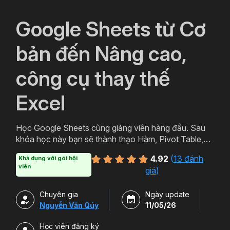
`
Google Sheets từ Cơ
bản đến Nâng cao,
công cụ thay thế
Excel
Học Google Sheets cùng giảng viên hàng đầu. Sau
khóa học này bạn sẽ thành thạo Hàm, Pivot Table,
Query trên công cụ hữu ích của Google Sheets.
4.92
(
13 đánh
Khả dụng với gói hội
Ngoài ra bạn còn có thể học thêm Add-on và cách
viên
giá
)
sử dụng nhiều tiện ích Tuyệt vời của Google.
Chuyên gia
Ngày update
Nguyễn Văn Qúy
11/05/26
Học viên đăng ký