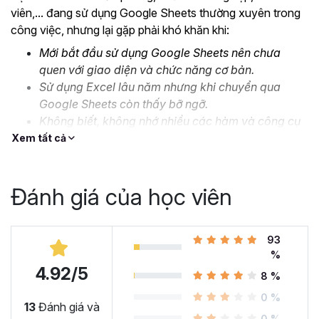
viên,... đang sử dụng Google Sheets thường xuyên trong
công việc, nhưng lại gặp phải khó khăn khi:
Mới bắt đầu sử dụng Google Sheets nên chưa
quen với giao diện và chức năng cơ bản.
Sử dụng Excel lâu năm nhưng khi chuyển qua
Google Sheets còn thấy bỡ ngỡ.
Không biết, không nhớ nhiều các hàm và công cụ
nâng cao.
Xem tất cả
Thiếu kỹ năng xử lý, định dạng dữ liệu lớn và phức
tạp.
Đánh giá của học viên
….
Đó là lý do mà Gitiho cho ra mắt khóa học
Google Sheet
từ Cơ bản đến Nâng cao, công cụ thay thế Excel
93
để
%
bạn bắt đầu làm quen và ứng dụng thành thạo công cụ
4.92/5
này vào công việc. Cùng xem nhé!
8 %
Tại sao bạn nên học Google
0 %
13
Đánh giá và
0 %