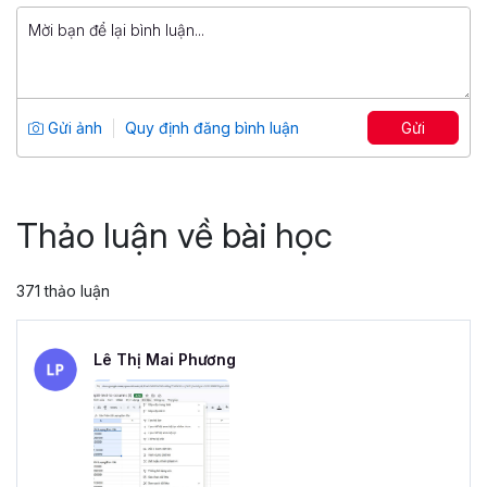
799,000 đ
Tuyệt đỉnh PowerPoint: Chinh phục
mọi ánh nhìn trong 9 bước
Tổng số 12 giờ
91 bài giảng
Gửi ảnh
Quy định đăng bình luận
Gửi
4.86
25,045
499,000 đ
799,000 đ
Thảo luận về bài học
371 thảo luận
Lê Thị Mai Phương