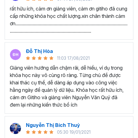
Google Sheets Cơ bản - Nhập dữ liệu, kẻ bảng và một số
rất hữu ích, cảm ơn giảng viên, cảm ơn gitiho đã cung
chức năng cơ bản
cấp những khóa học chất lượng.xin chân thành cảm
ơn...........................................................................................
Thu thập thông tin và xử lý thông tin bằng các hàm xử lý
..................................................................
dữ liệu
Kiến thức Google Sheets nâng cao
Đỗ Thị Hòa
Học viên nói gì về chương
11:03 17/08/2021
trình này:
Giảng viên hướng dẫn chậm rãi, dễ hiểu, ví dụ trong
khóa học này vô cùng rõ ràng. Từng chủ đề được
“Lúc chưa học nhìn vào công việc rất mơ hồ. Sau
khai thác cụ thể, dễ dàng áp dụng vào công việc
khi được học em đã được thông não. Cảm ơn
hằng ngày để quản lý dữ liệu. Khóa học rất hữu ích,
Thầy đã tạo ra một khóa học Google Sheet vô
cám ơn Gitiho và giảng viên Nguyễn Văn Quý đã
cùng ý nghĩa. Với những kiến thức vừa học được
đem lại những kiến thức bổ ích
giúp phần cải thiện công việc văn phòng của em
rất nhiều.”
Nguyễn Thị Bích Thuỷ
“Giảng viên hướng dẫn chậm rãi, dễ hiểu, ví dụ
05:30 19/01/2021
rõ ràng. Từng chủ đề được khai thác cụ thể, dễ