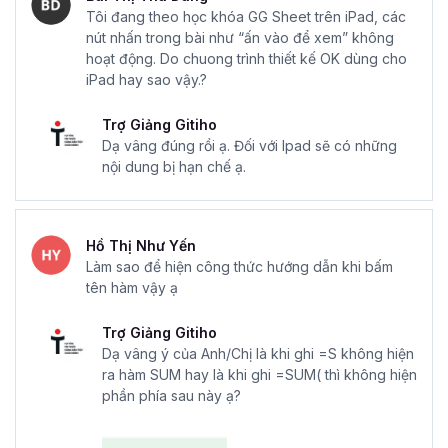
Tôi đang theo học khóa GG Sheet trên iPad, các
nút nhấn trong bài như “ấn vào để xem” không
hoạt động. Do chuong trình thiết kế OK dùng cho
iPad hay sao vậy.?
Trợ Giảng Gitiho
Dạ vâng đúng rồi ạ. Đối với Ipad sẽ có những
nội dung bị hạn chế ạ.
Hồ Thị Như Yến
Làm sao để hiện công thức hướng dẫn khi bấm
tên hàm vậy ạ
Trợ Giảng Gitiho
Dạ vâng ý của Anh/Chị là khi ghi =S không hiện
ra hàm SUM hay là khi ghi =SUM( thì không hiện
phần phía sau này ạ?