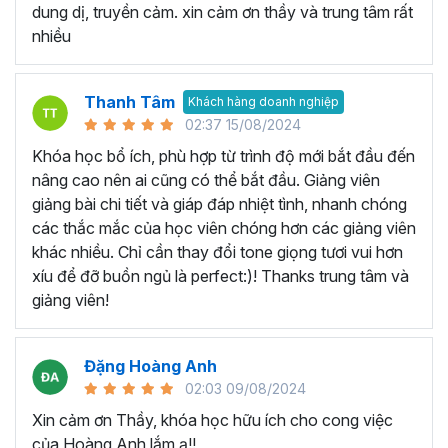
Khóa Google Sheets bao gồm
5 Chương, 45 bài giảng,
dung dị, truyền cảm. xin cảm ơn thầy và trung tâm rất
8h 48m giờ
đi từ phần kiến thức căn bản, các thao tác cơ
nhiều
bản, các hàm tính toán thường dùng cho đến tư duy sử
dụng kết hợp các hàm để
phân tích dữ liệu
và lập bản báo
cáo trên Google trang tính.
Thanh Tâm
Khách hàng doanh nghiệp
02:37 15/08/2024
Bạn sẽ nắm vững các công thức mới và tìm hiểu chức
năng mới để có thể tìm ra những cách tốt hơn để thiết lập
Khóa học bổ ích, phù hợp từ trình độ mới bắt đầu đến
bảng tính hiện có của mình. Khóa học Google Sheets
nâng cao nên ai cũng có thể bắt đầu. Giảng viên
online này có rất nhiều ví dụ thực tế trong công việc, giúp
giảng bài chi tiết và giáp đáp nhiệt tình, nhanh chóng
bạn hình thành tư duy xử lý vấn đề với Google Sheet.
các thắc mắc của học viên chóng hơn các giảng viên
khác nhiều. Chỉ cần thay đổi tone giọng tươi vui hơn
Khóa học Google Sheet này
xíu để đỡ buồn ngủ là perfect:)! Thanks trung tâm và
dành cho ai?
giảng viên!
Dành cho bất kỳ ai đang cần sử dụng Google Sheets
Đặng Hoàng Anh
trong công việc, thì khóa học này hoàn toàn phù hợp với
02:03 09/08/2024
bạn. Đặc biệt là với:
Xin cảm ơn Thầy, khóa học hữu ích cho cong việc
Người mới bắt đầu sử dụng Google Sheet, hoặc sử
của Hoàng Anh lắm ạ!!