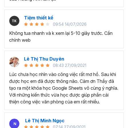
dụng đã lâu nhưng chỉ biết đến các kỹ năng cơ bản,
chưa biết cách tối ưu cho công việc.
Nhân viên văn phòng, người thường xuyên phải làm
Tiệm thiết kế
việc với dữ liệu, phân tích và báo cáo cho quản lý.
09:54 14/07/2026
Chủ doanh nghiệp, các nhà quản lý cần sử dụng
Không tua nhanh và k xem lại 5-10 giây trước. Cần
Excel để quản lý dữ liệu, lên kế hoạch tài chính, phân
chỉnh web
tích và đưa ra quyết định kinh doanh,...
Sinh viên, giảng viên cần sử dụng Google Sheet
phục vụ mục đích học tập và nghiên cứu, chia sẻ và
Lê Thị Thu Duyên
quản lý tài liệu, làm bài tập nhóm,...
08:43 27/09/2021
Lúc chưa học nhìn vào công việc rất mơ hồ. Sau khi
….
được học em đã được thông não. Cảm ơn Thầy đã
Kết thúc chương trình Google
tạo ra một khóa học Google Sheets vô cùng ý nghĩa.
Sheets này bạn sẽ thành
Với những kiến thức vừa học được giúp phần cải
thiện công việc văn phòng của em rất nhiều.
thạo:
Tổng quan về Google Sheets, cách chia sẻ tài liệu và làm
Lê Thị Minh Ngọc
việc nhóm
07:14 27/09/2021