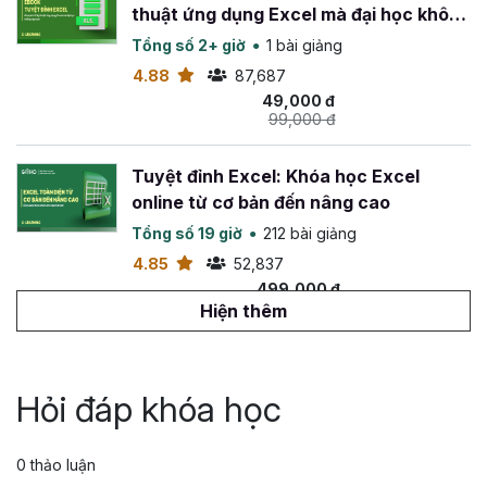
thuật ứng dụng Excel mà đại học không
dạy bạn
Tổng số 2+ giờ
1 bài giảng
4.88
87,687
49,000 đ
99,000 đ
Tuyệt đỉnh Excel: Khóa học Excel
online từ cơ bản đến nâng cao
Tổng số 19 giờ
212 bài giảng
4.85
52,837
499,000 đ
799,000 đ
Hiện thêm
Tuyệt đỉnh VBA: Tự động hóa Excel với
lập trình VBA
Hỏi đáp khóa học
Tổng số 14 giờ
142 bài giảng
4.88
26,560
0 thảo luận
499,000 đ