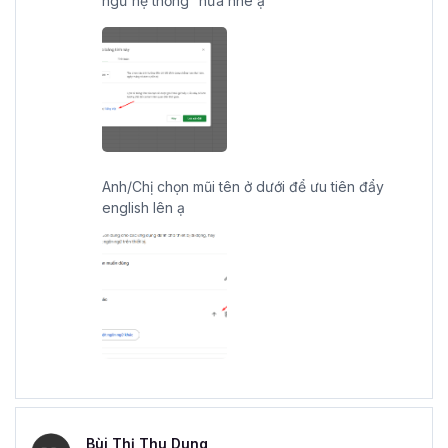
ngữ hệ thống” nữa nhé ạ
Anh/Chị chọn mũi tên ở dưới để ưu tiên đẩy
english lên ạ
Bùi Thị Thu Dung