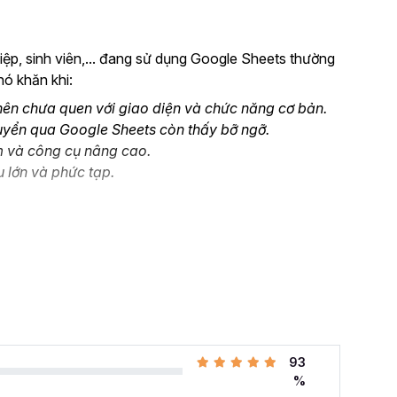
ệp, sinh viên,... đang sử dụng Google Sheets thường
hó khăn khi:
ên chưa quen với giao diện và chức năng cơ bản.
uyển qua Google Sheets còn thấy bỡ ngỡ.
m và công cụ nâng cao.
u lớn và phức tạp.
oogle Sheet từ Cơ bản đến Nâng cao, công cụ
à ứng dụng thành thạo công cụ này vào công việc.
Google Sheet?
đang thay đổi rất nhiều. Thay vì gần như chỉ sử
93
ng các công cụ online và có khả năng cộng tác dễ
%
ảng tính trực tuyến phổ biến nhất cung cấp các giải