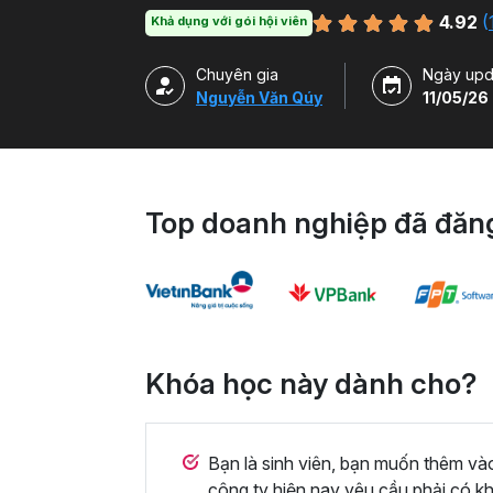
on và cách sử dụng nhiều tiện ích Tuyệt vời
4.92
(
Khả dụng với gói hội viên
Chuyên gia
Ngày upd
Nguyễn Văn Qúy
11/05/26
Top doanh nghiệp đã đăng
Khóa học này dành cho?
Bạn là sinh viên, bạn muốn thêm v
công ty hiện nay yêu cầu phải có k