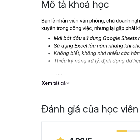
Mô tả khoá học
Bạn là nhân viên văn phòng, chủ doanh nghi
xuyên trong công việc, nhưng lại gặp phải k
Mới bắt đầu sử dụng Google Sheets n
Sử dụng Excel lâu năm nhưng khi ch
Không biết, không nhớ nhiều các hà
Thiếu kỹ năng xử lý, định dạng dữ liệ
….
Đó là lý do mà Gitiho cho ra mắt khóa học
G
Xem tất cả
thay thế Excel
để bạn bắt đầu làm quen v
Cùng xem nhé!
Đánh giá của học viên
Tại sao bạn nên học 
Ngày nay, cách chúng ta sử dụng bảng tính 
dụng
Excel
, chúng ta chuyển dịch nhiều sa
dàng. Google Sheets chính là chương trình b