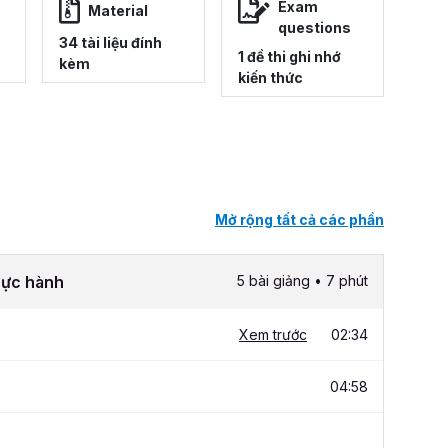
Exam
Material
questions
34 tài liệu đính
1 đề thi ghi nhớ
kèm
kiến thức
Mở rộng tất cả các phần
thực hành
5 bài giảng • 7 phút
Xem trước
02:34
04:58