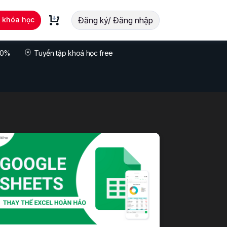
t khóa học
Đăng ký/ Đăng nhập
 70%
Tuyển tập khoá học free