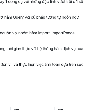
ay 1 công cụ với những đặc tính vượt trội ở 1 số
 với hàm Query với cú pháp tương tự ngôn ngữ
u nguồn với nhóm hàm Import: ImportRange,
ng thời gian thực với hệ thống hàm dịch vụ của
ơn vị, và thực hiện việc tính toán dựa trên sức