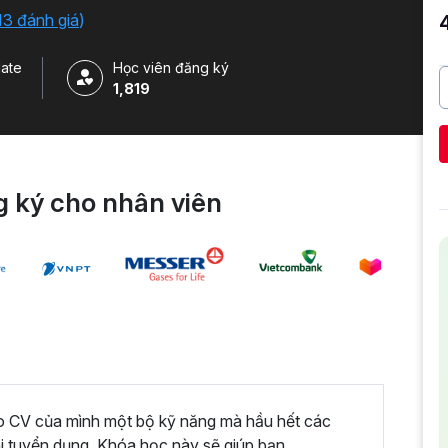
 của Google.
13 đánh giá
)
ate
Học viên đăng ký
1,819
 ký cho nhân viên
ào CV của mình một bộ kỹ năng mà hầu hết các
hi tuyển dụng. Khóa học này sẽ giúp bạn.