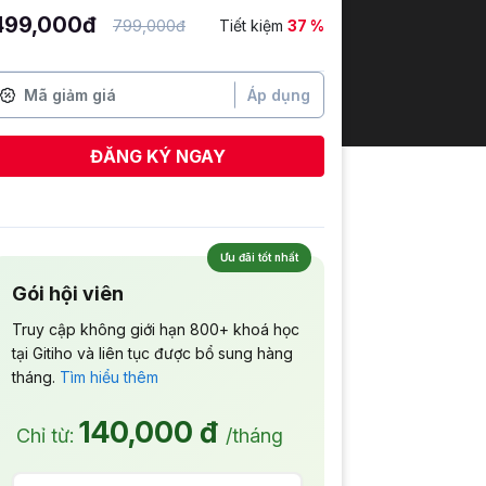
499,000đ
799,000đ
Tiết kiệm
37 %
Áp dụng
ĐĂNG KÝ NGAY
Đinh Thị Hồng Vân
vừa đăng ký
Ưu đãi tốt nhất
Gói hội viên
Truy cập không giới hạn 800+ khoá học
tại Gitiho và liên tục được bổ sung hàng
tháng.
Tìm hiểu thêm
140,000 đ
Chỉ từ:
/tháng