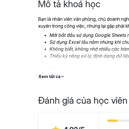
Mô tả khoá học
Bạn là nhân viên văn phòng, chủ doanh nghi
xuyên trong công việc, nhưng lại gặp phải k
Mới bắt đầu sử dụng Google Sheets n
Sử dụng Excel lâu năm nhưng khi ch
Không biết, không nhớ nhiều các hà
Thiếu kỹ năng xử lý, định dạng dữ liệ
….
Đó là lý do mà Gitiho cho ra mắt khóa học
G
Xem tất cả
thay thế Excel
để bạn bắt đầu làm quen v
Cùng xem nhé!
Đánh giá của học viên
Tại sao bạn nên học 
Ngày nay, cách chúng ta sử dụng bảng tính 
dụng
Excel
, chúng ta chuyển dịch nhiều sa
dàng. Google Sheets chính là chương trình b