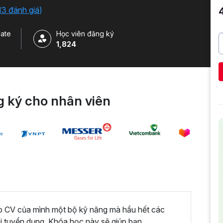
 của Google.
13 đánh giá
)
ate
Học viên đăng ký
1,824
 ký cho nhân viên
ào CV của mình một bộ kỹ năng mà hầu hết các
hi tuyển dụng. Khóa học này sẽ giúp bạn.