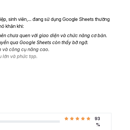
ệp, sinh viên,... đang sử dụng Google Sheets thường
hó khăn khi:
ên chưa quen với giao diện và chức năng cơ bản.
uyển qua Google Sheets còn thấy bỡ ngỡ.
m và công cụ nâng cao.
u lớn và phức tạp.
oogle Sheet từ Cơ bản đến Nâng cao, công cụ
à ứng dụng thành thạo công cụ này vào công việc.
Google Sheet?
đang thay đổi rất nhiều. Thay vì gần như chỉ sử
93
ng các công cụ online và có khả năng cộng tác dễ
%
ảng tính trực tuyến phổ biến nhất cung cấp các giải