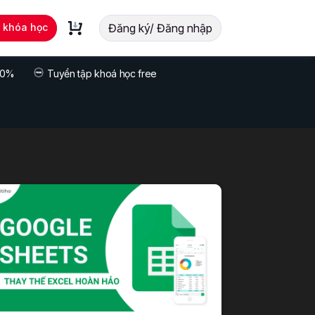
t khóa học
Đăng ký/ Đăng nhập
 70%
Tuyển tập khoá học free