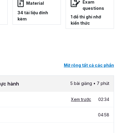
Exam
Material
questions
34 tài liệu đính
1 đề thi ghi nhớ
kèm
kiến thức
Mở rộng tất cả các phần
thực hành
5 bài giảng • 7 phút
Xem trước
02:34
04:58