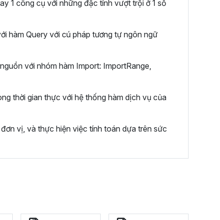
ay 1 công cụ với những đặc tính vượt trội ở 1 số
 với hàm Query với cú pháp tương tự ngôn ngữ
u nguồn với nhóm hàm Import: ImportRange,
ng thời gian thực với hệ thống hàm dịch vụ của
ơn vị, và thực hiện việc tính toán dựa trên sức