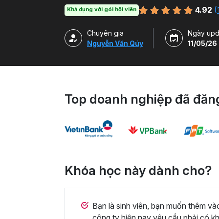
on và cách sử dụng nhiều tiện ích Tuyệt vời
4.92
(
Khả dụng với gói hội viên
Chuyên gia
Ngày upd
Nguyễn Văn Qúy
11/05/26
Top doanh nghiệp đã đăng
Khóa học này dành cho?
Bạn là sinh viên, bạn muốn thêm v
công ty hiện nay yêu cầu phải có k