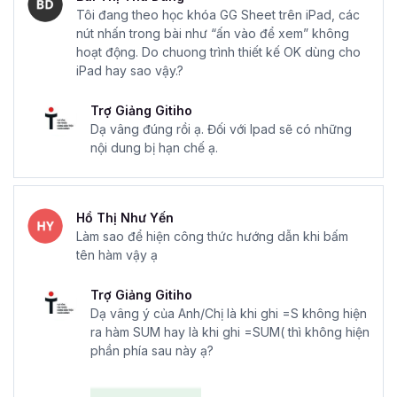
Tôi đang theo học khóa GG Sheet trên iPad, các
nút nhấn trong bài như “ấn vào để xem” không
hoạt động. Do chuong trình thiết kế OK dùng cho
iPad hay sao vậy.?
Trợ Giảng Gitiho
Dạ vâng đúng rồi ạ. Đối với Ipad sẽ có những
nội dung bị hạn chế ạ.
Hồ Thị Như Yến
Làm sao để hiện công thức hướng dẫn khi bấm
tên hàm vậy ạ
Trợ Giảng Gitiho
Dạ vâng ý của Anh/Chị là khi ghi =S không hiện
ra hàm SUM hay là khi ghi =SUM( thì không hiện
phần phía sau này ạ?