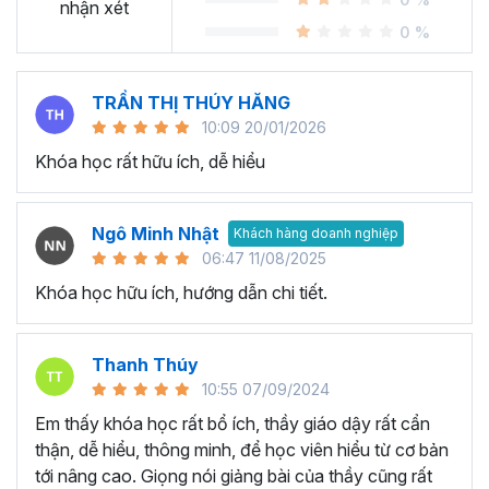
Sheet?
nhận xét
0 %
Ngày nay, cách chúng ta sử dụng bảng tính đang thay đổi
rất nhiều. Thay vì gần như chỉ sử dụng
Excel
, chúng ta
TRẦN THỊ THÚY HĂNG
chuyển dịch nhiều sang các công cụ online và có khả
10:09 20/01/2026
năng cộng tác dễ dàng. Google Sheets chính là chương
Khóa học rất hữu ích, dễ hiểu
trình bảng tính trực tuyến phổ biến nhất cung cấp các giải
pháp mà nhiều công ty sử dụng được phát hành bởi
Google.
Ngô Minh Nhật
Khách hàng doanh nghiệp
Tại sao tham gia khóa học
06:47 11/08/2025
Khóa học hữu ích, hướng dẫn chi tiết.
Google Sheet của Gitiho?
Khóa học Google Sheets thực hành cầm tay chỉ việc từ
Thanh Thúy
cơ bản đến nâng cao giúp bạn tiếp thu và ứng dụng kiến
10:55 07/09/2024
thức Google Sheet từ cơ bản đến nâng cao một cách
Em thấy khóa học rất bổ ích, thầy giáo dậy rất cẩn
nhanh chóng và tiện lợi nhất bởi giảng viên dày dặn kinh
thận, dễ hiểu, thông minh, để học viên hiểu từ cơ bản
nghiệm.
tới nâng cao. Giọng nói giảng bài của thầy cũng rất