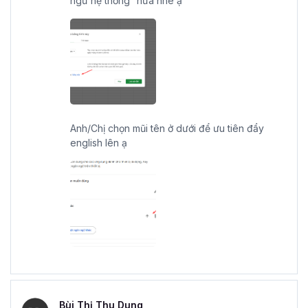
ngữ hệ thống” nữa nhé ạ
Anh/Chị chọn mũi tên ở dưới để ưu tiên đẩy
english lên ạ
Bùi Thị Thu Dung