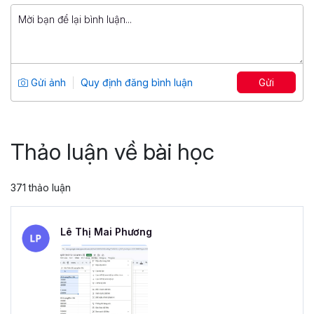
799,000 đ
Tuyệt đỉnh PowerPoint: Chinh phục
mọi ánh nhìn trong 9 bước
Tổng số 12 giờ
91 bài giảng
Gửi ảnh
Quy định đăng bình luận
Gửi
4.86
25,046
499,000 đ
799,000 đ
Thảo luận về bài học
371 thảo luận
Lê Thị Mai Phương