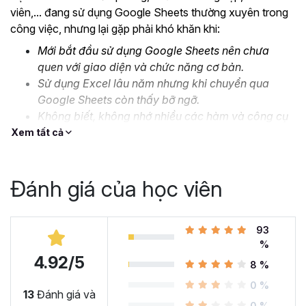
viên,... đang sử dụng Google Sheets thường xuyên trong
công việc, nhưng lại gặp phải khó khăn khi:
Mới bắt đầu sử dụng Google Sheets nên chưa
quen với giao diện và chức năng cơ bản.
Sử dụng Excel lâu năm nhưng khi chuyển qua
Google Sheets còn thấy bỡ ngỡ.
Không biết, không nhớ nhiều các hàm và công cụ
nâng cao.
Xem tất cả
Thiếu kỹ năng xử lý, định dạng dữ liệu lớn và phức
tạp.
Đánh giá của học viên
….
Đó là lý do mà Gitiho cho ra mắt khóa học
Google Sheet
từ Cơ bản đến Nâng cao, công cụ thay thế Excel
93
để
%
bạn bắt đầu làm quen và ứng dụng thành thạo công cụ
4.92/5
này vào công việc. Cùng xem nhé!
8 %
Tại sao bạn nên học Google
0 %
13
Đánh giá và
0 %