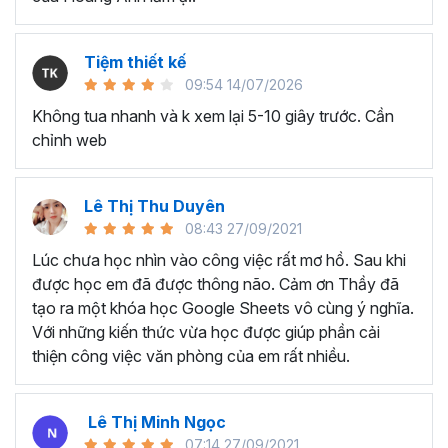
dụng đã lâu nhưng chỉ biết đến các kỹ năng cơ bản,
chưa biết cách tối ưu cho công việc.
Nhân viên văn phòng, người thường xuyên phải làm
Tiệm thiết kế
việc với dữ liệu, phân tích và báo cáo cho quản lý.
09:54 14/07/2026
Chủ doanh nghiệp, các nhà quản lý cần sử dụng
Không tua nhanh và k xem lại 5-10 giây trước. Cần
Excel để quản lý dữ liệu, lên kế hoạch tài chính, phân
chỉnh web
tích và đưa ra quyết định kinh doanh,...
Sinh viên, giảng viên cần sử dụng Google Sheet
phục vụ mục đích học tập và nghiên cứu, chia sẻ và
Lê Thị Thu Duyên
quản lý tài liệu, làm bài tập nhóm,...
08:43 27/09/2021
Lúc chưa học nhìn vào công việc rất mơ hồ. Sau khi
….
được học em đã được thông não. Cảm ơn Thầy đã
Kết thúc chương trình Google
tạo ra một khóa học Google Sheets vô cùng ý nghĩa.
Sheets này bạn sẽ thành
Với những kiến thức vừa học được giúp phần cải
thiện công việc văn phòng của em rất nhiều.
thạo:
Tổng quan về Google Sheets, cách chia sẻ tài liệu và làm
Lê Thị Minh Ngọc
việc nhóm
07:14 27/09/2021