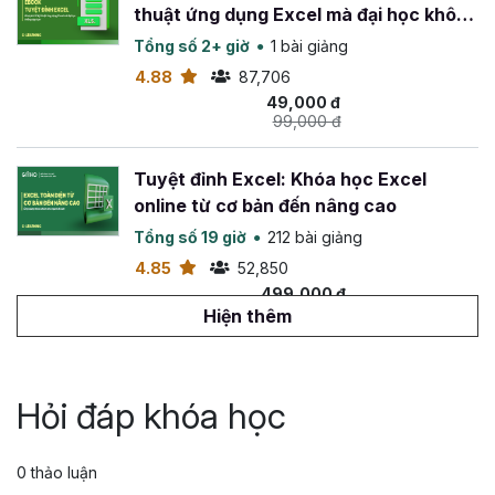
thuật ứng dụng Excel mà đại học không
dạy bạn
Tổng số 2+ giờ
1 bài giảng
4.88
87,706
49,000 đ
99,000 đ
Tuyệt đỉnh Excel: Khóa học Excel
online từ cơ bản đến nâng cao
Tổng số 19 giờ
212 bài giảng
4.85
52,850
499,000 đ
799,000 đ
Hiện thêm
Tuyệt đỉnh VBA: Tự động hóa Excel với
lập trình VBA
Hỏi đáp khóa học
Tổng số 14 giờ
142 bài giảng
4.88
26,572
0 thảo luận
499,000 đ