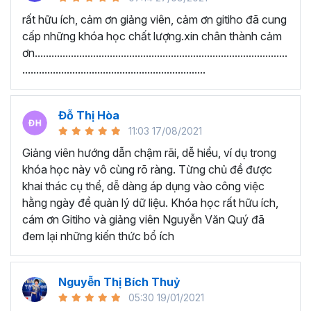
Google Sheets Cơ bản - Nhập dữ liệu, kẻ bảng và một số
rất hữu ích, cảm ơn giảng viên, cảm ơn gitiho đã cung
chức năng cơ bản
cấp những khóa học chất lượng.xin chân thành cảm
ơn...........................................................................................
Thu thập thông tin và xử lý thông tin bằng các hàm xử lý
..................................................................
dữ liệu
Kiến thức Google Sheets nâng cao
Đỗ Thị Hòa
Học viên nói gì về chương
11:03 17/08/2021
trình này:
Giảng viên hướng dẫn chậm rãi, dễ hiểu, ví dụ trong
khóa học này vô cùng rõ ràng. Từng chủ đề được
“Lúc chưa học nhìn vào công việc rất mơ hồ. Sau
khai thác cụ thể, dễ dàng áp dụng vào công việc
khi được học em đã được thông não. Cảm ơn
hằng ngày để quản lý dữ liệu. Khóa học rất hữu ích,
Thầy đã tạo ra một khóa học Google Sheet vô
cám ơn Gitiho và giảng viên Nguyễn Văn Quý đã
cùng ý nghĩa. Với những kiến thức vừa học được
đem lại những kiến thức bổ ích
giúp phần cải thiện công việc văn phòng của em
rất nhiều.”
Nguyễn Thị Bích Thuỷ
“Giảng viên hướng dẫn chậm rãi, dễ hiểu, ví dụ
05:30 19/01/2021
rõ ràng. Từng chủ đề được khai thác cụ thể, dễ