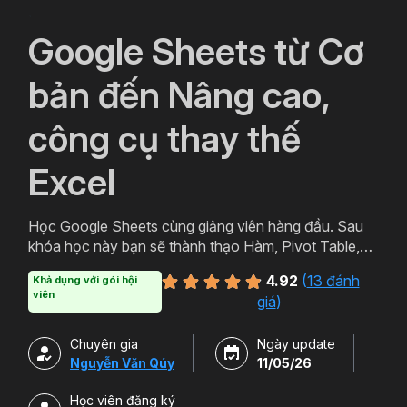
`
Google Sheets từ Cơ
bản đến Nâng cao,
công cụ thay thế
Excel
Học Google Sheets cùng giảng viên hàng đầu. Sau
khóa học này bạn sẽ thành thạo Hàm, Pivot Table,
Query trên công cụ hữu ích của Google Sheets.
4.92
(
13 đánh
Khả dụng với gói hội
Ngoài ra bạn còn có thể học thêm Add-on và cách
viên
giá
)
sử dụng nhiều tiện ích Tuyệt vời của Google.
Chuyên gia
Ngày update
Nguyễn Văn Qúy
11/05/26
Học viên đăng ký