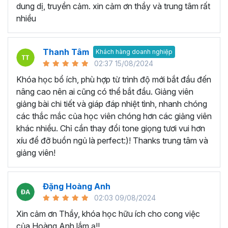
Khóa Google Sheets bao gồm
5 Chương, 45 bài giảng,
dung dị, truyền cảm. xin cảm ơn thầy và trung tâm rất
8h 48m giờ
đi từ phần kiến thức căn bản, các thao tác cơ
nhiều
bản, các hàm tính toán thường dùng cho đến tư duy sử
dụng kết hợp các hàm để
phân tích dữ liệu
và lập bản báo
cáo trên Google trang tính.
Thanh Tâm
Khách hàng doanh nghiệp
02:37 15/08/2024
Bạn sẽ nắm vững các công thức mới và tìm hiểu chức
năng mới để có thể tìm ra những cách tốt hơn để thiết lập
Khóa học bổ ích, phù hợp từ trình độ mới bắt đầu đến
bảng tính hiện có của mình. Khóa học Google Sheets
nâng cao nên ai cũng có thể bắt đầu. Giảng viên
online này có rất nhiều ví dụ thực tế trong công việc, giúp
giảng bài chi tiết và giáp đáp nhiệt tình, nhanh chóng
bạn hình thành tư duy xử lý vấn đề với Google Sheet.
các thắc mắc của học viên chóng hơn các giảng viên
khác nhiều. Chỉ cần thay đổi tone giọng tươi vui hơn
Khóa học Google Sheet này
xíu để đỡ buồn ngủ là perfect:)! Thanks trung tâm và
dành cho ai?
giảng viên!
Dành cho bất kỳ ai đang cần sử dụng Google Sheets
Đặng Hoàng Anh
trong công việc, thì khóa học này hoàn toàn phù hợp với
02:03 09/08/2024
bạn. Đặc biệt là với:
Xin cảm ơn Thầy, khóa học hữu ích cho cong việc
Người mới bắt đầu sử dụng Google Sheet, hoặc sử
của Hoàng Anh lắm ạ!!