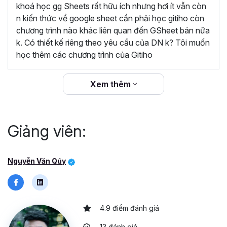
dàng áp dụng vào công việc hằng ngày để quản
khoá học gg Sheets rất hữu ích nhưng hơi ít vẫn còn
lý dữ liệu. Khóa học rất hữu ích, cám ơn Gitiho và
n kiến thức về google sheet cần phải học gitiho còn
giảng viên Nguyễn Văn Quý đã đem lại những
chương trình nào khác liên quan đến GSheet bán nữa
kiến thức bổ ích”
k. Có thiết kế riêng theo yêu cầu của DN k? Tôi muốn
học thêm các chương trình của Gitiho
“Giảng viên đồng hành cùng học viên trong suốt
quá trình học và sau khi kết thúc khóa học.
Gitiho cam kết hoàn trả 100% học phí nếu học
Xem thêm
viên không hài lòng.”
Giảng viên:
Nguyễn Văn Qúy
4.9 điểm đánh giá
13 đánh giá