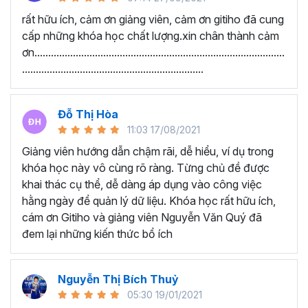
Google Sheets Cơ bản - Nhập dữ liệu, kẻ bảng và một số
rất hữu ích, cảm ơn giảng viên, cảm ơn gitiho đã cung
chức năng cơ bản
cấp những khóa học chất lượng.xin chân thành cảm
ơn...........................................................................................
Thu thập thông tin và xử lý thông tin bằng các hàm xử lý
..................................................................
dữ liệu
Kiến thức Google Sheets nâng cao
Đỗ Thị Hòa
Học viên nói gì về chương
11:03 17/08/2021
trình này:
Giảng viên hướng dẫn chậm rãi, dễ hiểu, ví dụ trong
khóa học này vô cùng rõ ràng. Từng chủ đề được
“Lúc chưa học nhìn vào công việc rất mơ hồ. Sau
khai thác cụ thể, dễ dàng áp dụng vào công việc
khi được học em đã được thông não. Cảm ơn
hằng ngày để quản lý dữ liệu. Khóa học rất hữu ích,
Thầy đã tạo ra một khóa học Google Sheet vô
cám ơn Gitiho và giảng viên Nguyễn Văn Quý đã
cùng ý nghĩa. Với những kiến thức vừa học được
đem lại những kiến thức bổ ích
giúp phần cải thiện công việc văn phòng của em
rất nhiều.”
Nguyễn Thị Bích Thuỷ
“Giảng viên hướng dẫn chậm rãi, dễ hiểu, ví dụ
05:30 19/01/2021
rõ ràng. Từng chủ đề được khai thác cụ thể, dễ