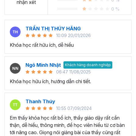
Sheet?
nhận xét
0 %
Ngày nay, cách chúng ta sử dụng bảng tính đang thay đổi
rất nhiều. Thay vì gần như chỉ sử dụng
Excel
, chúng ta
TRẦN THỊ THÚY HĂNG
chuyển dịch nhiều sang các công cụ online và có khả
10:09 20/01/2026
năng cộng tác dễ dàng. Google Sheets chính là chương
Khóa học rất hữu ích, dễ hiểu
trình bảng tính trực tuyến phổ biến nhất cung cấp các giải
pháp mà nhiều công ty sử dụng được phát hành bởi
Google.
Ngô Minh Nhật
Khách hàng doanh nghiệp
Tại sao tham gia khóa học
06:47 11/08/2025
Khóa học hữu ích, hướng dẫn chi tiết.
Google Sheet của Gitiho?
Khóa học Google Sheets thực hành cầm tay chỉ việc từ
Thanh Thúy
cơ bản đến nâng cao giúp bạn tiếp thu và ứng dụng kiến
10:55 07/09/2024
thức Google Sheet từ cơ bản đến nâng cao một cách
Em thấy khóa học rất bổ ích, thầy giáo dậy rất cẩn
nhanh chóng và tiện lợi nhất bởi giảng viên dày dặn kinh
thận, dễ hiểu, thông minh, để học viên hiểu từ cơ bản
nghiệm.
tới nâng cao. Giọng nói giảng bài của thầy cũng rất