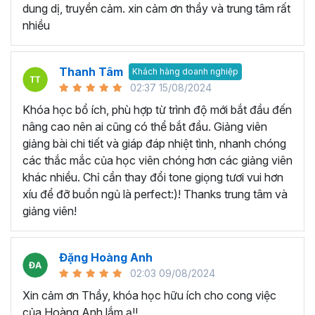
Khóa Google Sheets bao gồm
5 Chương, 45 bài giảng,
dung dị, truyền cảm. xin cảm ơn thầy và trung tâm rất
8h 48m giờ
đi từ phần kiến thức căn bản, các thao tác cơ
nhiều
bản, các hàm tính toán thường dùng cho đến tư duy sử
dụng kết hợp các hàm để
phân tích dữ liệu
và lập bản báo
cáo trên Google trang tính.
Thanh Tâm
Khách hàng doanh nghiệp
02:37 15/08/2024
Bạn sẽ nắm vững các công thức mới và tìm hiểu chức
năng mới để có thể tìm ra những cách tốt hơn để thiết lập
Khóa học bổ ích, phù hợp từ trình độ mới bắt đầu đến
bảng tính hiện có của mình. Khóa học Google Sheets
nâng cao nên ai cũng có thể bắt đầu. Giảng viên
online này có rất nhiều ví dụ thực tế trong công việc, giúp
giảng bài chi tiết và giáp đáp nhiệt tình, nhanh chóng
bạn hình thành tư duy xử lý vấn đề với Google Sheet.
các thắc mắc của học viên chóng hơn các giảng viên
khác nhiều. Chỉ cần thay đổi tone giọng tươi vui hơn
Khóa học Google Sheet này
xíu để đỡ buồn ngủ là perfect:)! Thanks trung tâm và
dành cho ai?
giảng viên!
Dành cho bất kỳ ai đang cần sử dụng Google Sheets
Đặng Hoàng Anh
trong công việc, thì khóa học này hoàn toàn phù hợp với
02:03 09/08/2024
bạn. Đặc biệt là với:
Xin cảm ơn Thầy, khóa học hữu ích cho cong việc
Người mới bắt đầu sử dụng Google Sheet, hoặc sử
của Hoàng Anh lắm ạ!!