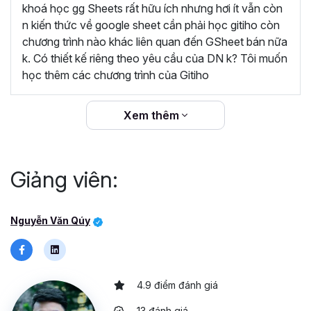
dàng áp dụng vào công việc hằng ngày để quản
khoá học gg Sheets rất hữu ích nhưng hơi ít vẫn còn
lý dữ liệu. Khóa học rất hữu ích, cám ơn Gitiho và
n kiến thức về google sheet cần phải học gitiho còn
giảng viên Nguyễn Văn Quý đã đem lại những
chương trình nào khác liên quan đến GSheet bán nữa
kiến thức bổ ích”
k. Có thiết kế riêng theo yêu cầu của DN k? Tôi muốn
học thêm các chương trình của Gitiho
“Giảng viên đồng hành cùng học viên trong suốt
quá trình học và sau khi kết thúc khóa học.
Gitiho cam kết hoàn trả 100% học phí nếu học
Xem thêm
viên không hài lòng.”
Giảng viên:
Nguyễn Văn Qúy
4.9 điểm đánh giá
13 đánh giá