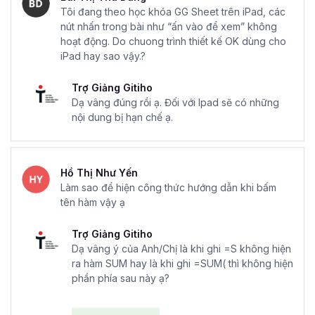
Tôi đang theo học khóa GG Sheet trên iPad, các
nút nhấn trong bài như “ấn vào để xem” không
hoạt động. Do chuong trình thiết kế OK dùng cho
iPad hay sao vậy.?
Trợ Giảng Gitiho
Dạ vâng đúng rồi ạ. Đối với Ipad sẽ có những
nội dung bị hạn chế ạ.
Hồ Thị Như Yến
Làm sao để hiện công thức hướng dẫn khi bấm
tên hàm vậy ạ
Trợ Giảng Gitiho
Dạ vâng ý của Anh/Chị là khi ghi =S không hiện
ra hàm SUM hay là khi ghi =SUM( thì không hiện
phần phía sau này ạ?