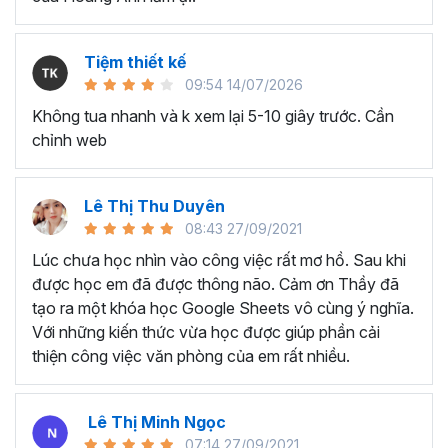
dụng đã lâu nhưng chỉ biết đến các kỹ năng cơ bản,
chưa biết cách tối ưu cho công việc.
Nhân viên văn phòng, người thường xuyên phải làm
Tiệm thiết kế
việc với dữ liệu, phân tích và báo cáo cho quản lý.
09:54 14/07/2026
Chủ doanh nghiệp, các nhà quản lý cần sử dụng
Không tua nhanh và k xem lại 5-10 giây trước. Cần
Excel để quản lý dữ liệu, lên kế hoạch tài chính, phân
chỉnh web
tích và đưa ra quyết định kinh doanh,...
Sinh viên, giảng viên cần sử dụng Google Sheet
phục vụ mục đích học tập và nghiên cứu, chia sẻ và
Lê Thị Thu Duyên
quản lý tài liệu, làm bài tập nhóm,...
08:43 27/09/2021
Lúc chưa học nhìn vào công việc rất mơ hồ. Sau khi
….
được học em đã được thông não. Cảm ơn Thầy đã
Kết thúc chương trình Google
tạo ra một khóa học Google Sheets vô cùng ý nghĩa.
Sheets này bạn sẽ thành
Với những kiến thức vừa học được giúp phần cải
thiện công việc văn phòng của em rất nhiều.
thạo:
Tổng quan về Google Sheets, cách chia sẻ tài liệu và làm
Lê Thị Minh Ngọc
việc nhóm
07:14 27/09/2021