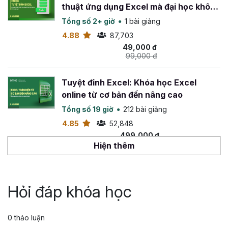
thuật ứng dụng Excel mà đại học không
dạy bạn
Tổng số 2+ giờ
1 bài giảng
4.88
87,703
49,000 đ
99,000 đ
Tuyệt đỉnh Excel: Khóa học Excel
online từ cơ bản đến nâng cao
Tổng số 19 giờ
212 bài giảng
4.85
52,848
499,000 đ
799,000 đ
Hiện thêm
Tuyệt đỉnh VBA: Tự động hóa Excel với
lập trình VBA
Hỏi đáp khóa học
Tổng số 14 giờ
142 bài giảng
4.88
26,570
0 thảo luận
499,000 đ