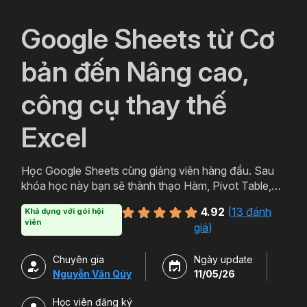
`
Google Sheets từ Cơ
bản đến Nâng cao,
công cụ thay thế
Excel
Học Google Sheets cùng giảng viên hàng đầu. Sau
khóa học này bạn sẽ thành thạo Hàm, Pivot Table,
Query trên công cụ hữu ích của Google Sheets.
4.92
(
13 đánh
Khả dụng với gói hội
Ngoài ra bạn còn có thể học thêm Add-on và cách
viên
giá
)
sử dụng nhiều tiện ích Tuyệt vời của Google.
Chuyên gia
Ngày update
Nguyễn Văn Qúy
11/05/26
Học viên đăng ký