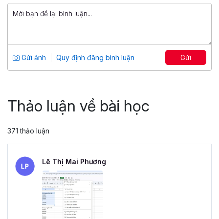
799,000 đ
Tuyệt đỉnh PowerPoint: Chinh phục
mọi ánh nhìn trong 9 bước
Tổng số 12 giờ
91 bài giảng
Gửi ảnh
Quy định đăng bình luận
Gửi
4.86
25,046
499,000 đ
799,000 đ
Thảo luận về bài học
371 thảo luận
Lê Thị Mai Phương