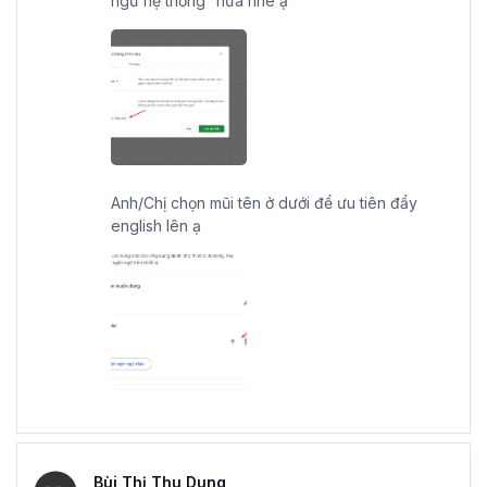
ngữ hệ thống” nữa nhé ạ
Anh/Chị chọn mũi tên ở dưới để ưu tiên đẩy
english lên ạ
Bùi Thị Thu Dung