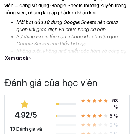
viên,... đang sử dụng Google Sheets thường xuyên trong
công việc, nhưng lại gặp phải khó khăn khi:
Mới bắt đầu sử dụng Google Sheets nên chưa
quen với giao diện và chức năng cơ bản.
Sử dụng Excel lâu năm nhưng khi chuyển qua
Google Sheets còn thấy bỡ ngỡ.
Không biết, không nhớ nhiều các hàm và công cụ
nâng cao.
Xem tất cả
Thiếu kỹ năng xử lý, định dạng dữ liệu lớn và phức
tạp.
Đánh giá của học viên
….
Đó là lý do mà Gitiho cho ra mắt khóa học
Google Sheet
từ Cơ bản đến Nâng cao, công cụ thay thế Excel
93
để
%
bạn bắt đầu làm quen và ứng dụng thành thạo công cụ
4.92/5
này vào công việc. Cùng xem nhé!
8 %
Tại sao bạn nên học Google
0 %
13
Đánh giá và
0 %