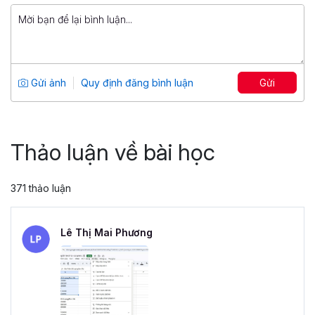
799,000 đ
Tuyệt đỉnh PowerPoint: Chinh phục
mọi ánh nhìn trong 9 bước
Tổng số 12 giờ
91 bài giảng
Gửi ảnh
Quy định đăng bình luận
Gửi
4.86
25,046
499,000 đ
799,000 đ
Thảo luận về bài học
371 thảo luận
Lê Thị Mai Phương