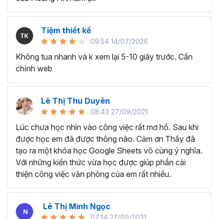
dụng đã lâu nhưng chỉ biết đến các kỹ năng cơ bản,
chưa biết cách tối ưu cho công việc.
Nhân viên văn phòng, người thường xuyên phải làm
Tiệm thiết kế
việc với dữ liệu, phân tích và báo cáo cho quản lý.
09:54 14/07/2026
Chủ doanh nghiệp, các nhà quản lý cần sử dụng
Không tua nhanh và k xem lại 5-10 giây trước. Cần
Excel để quản lý dữ liệu, lên kế hoạch tài chính, phân
chỉnh web
tích và đưa ra quyết định kinh doanh,...
Sinh viên, giảng viên cần sử dụng Google Sheet
phục vụ mục đích học tập và nghiên cứu, chia sẻ và
Lê Thị Thu Duyên
quản lý tài liệu, làm bài tập nhóm,...
08:43 27/09/2021
Lúc chưa học nhìn vào công việc rất mơ hồ. Sau khi
….
được học em đã được thông não. Cảm ơn Thầy đã
Kết thúc chương trình Google
tạo ra một khóa học Google Sheets vô cùng ý nghĩa.
Sheets này bạn sẽ thành
Với những kiến thức vừa học được giúp phần cải
thiện công việc văn phòng của em rất nhiều.
thạo:
Tổng quan về Google Sheets, cách chia sẻ tài liệu và làm
Lê Thị Minh Ngọc
việc nhóm
07:14 27/09/2021