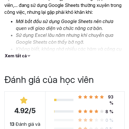
viên,... đang sử dụng Google Sheets thường xuyên trong
công việc, nhưng lại gặp phải khó khăn khi:
Mới bắt đầu sử dụng Google Sheets nên chưa
quen với giao diện và chức năng cơ bản.
Sử dụng Excel lâu năm nhưng khi chuyển qua
Google Sheets còn thấy bỡ ngỡ.
Không biết, không nhớ nhiều các hàm và công cụ
nâng cao.
Xem tất cả
Thiếu kỹ năng xử lý, định dạng dữ liệu lớn và phức
tạp.
Đánh giá của học viên
….
Đó là lý do mà Gitiho cho ra mắt khóa học
Google Sheet
từ Cơ bản đến Nâng cao, công cụ thay thế Excel
93
để
%
bạn bắt đầu làm quen và ứng dụng thành thạo công cụ
4.92/5
này vào công việc. Cùng xem nhé!
8 %
Tại sao bạn nên học Google
0 %
13
Đánh giá và
0 %