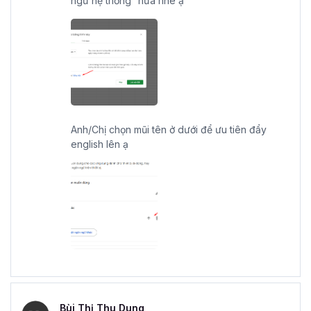
ngữ hệ thống” nữa nhé ạ
Anh/Chị chọn mũi tên ở dưới để ưu tiên đẩy
english lên ạ
Bùi Thị Thu Dung