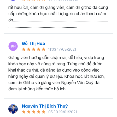
Google Sheets Cơ bản - Nhập dữ liệu, kẻ bảng và một số
rất hữu ích, cảm ơn giảng viên, cảm ơn gitiho đã cung
chức năng cơ bản
cấp những khóa học chất lượng.xin chân thành cảm
ơn...........................................................................................
Thu thập thông tin và xử lý thông tin bằng các hàm xử lý
..................................................................
dữ liệu
Kiến thức Google Sheets nâng cao
Đỗ Thị Hòa
Học viên nói gì về chương
11:03 17/08/2021
trình này:
Giảng viên hướng dẫn chậm rãi, dễ hiểu, ví dụ trong
khóa học này vô cùng rõ ràng. Từng chủ đề được
“Lúc chưa học nhìn vào công việc rất mơ hồ. Sau
khai thác cụ thể, dễ dàng áp dụng vào công việc
khi được học em đã được thông não. Cảm ơn
hằng ngày để quản lý dữ liệu. Khóa học rất hữu ích,
Thầy đã tạo ra một khóa học Google Sheet vô
cám ơn Gitiho và giảng viên Nguyễn Văn Quý đã
cùng ý nghĩa. Với những kiến thức vừa học được
đem lại những kiến thức bổ ích
giúp phần cải thiện công việc văn phòng của em
rất nhiều.”
Nguyễn Thị Bích Thuỷ
“Giảng viên hướng dẫn chậm rãi, dễ hiểu, ví dụ
05:30 19/01/2021
rõ ràng. Từng chủ đề được khai thác cụ thể, dễ