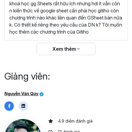
dàng áp dụng vào công việc hằng ngày để quản
khoá học gg Sheets rất hữu ích nhưng hơi ít vẫn còn
lý dữ liệu. Khóa học rất hữu ích, cám ơn Gitiho và
n kiến thức về google sheet cần phải học gitiho còn
giảng viên Nguyễn Văn Quý đã đem lại những
chương trình nào khác liên quan đến GSheet bán nữa
kiến thức bổ ích”
k. Có thiết kế riêng theo yêu cầu của DN k? Tôi muốn
học thêm các chương trình của Gitiho
“Giảng viên đồng hành cùng học viên trong suốt
quá trình học và sau khi kết thúc khóa học.
Gitiho cam kết hoàn trả 100% học phí nếu học
Xem thêm
viên không hài lòng.”
Giảng viên:
Nguyễn Văn Qúy
4.9 điểm đánh giá
13 đánh giá