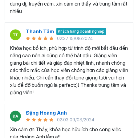
Khóa Google Sheets bao gồm
5 Chương, 45 bài giảng,
dung dị, truyền cảm. xin cảm ơn thầy và trung tâm rất
8h 48m giờ
đi từ phần kiến thức căn bản, các thao tác cơ
nhiều
bản, các hàm tính toán thường dùng cho đến tư duy sử
dụng kết hợp các hàm để
phân tích dữ liệu
và lập bản báo
cáo trên Google trang tính.
Thanh Tâm
Khách hàng doanh nghiệp
02:37 15/08/2024
Bạn sẽ nắm vững các công thức mới và tìm hiểu chức
năng mới để có thể tìm ra những cách tốt hơn để thiết lập
Khóa học bổ ích, phù hợp từ trình độ mới bắt đầu đến
bảng tính hiện có của mình. Khóa học Google Sheets
nâng cao nên ai cũng có thể bắt đầu. Giảng viên
online này có rất nhiều ví dụ thực tế trong công việc, giúp
giảng bài chi tiết và giáp đáp nhiệt tình, nhanh chóng
bạn hình thành tư duy xử lý vấn đề với Google Sheet.
các thắc mắc của học viên chóng hơn các giảng viên
khác nhiều. Chỉ cần thay đổi tone giọng tươi vui hơn
Khóa học Google Sheet này
xíu để đỡ buồn ngủ là perfect:)! Thanks trung tâm và
dành cho ai?
giảng viên!
Dành cho bất kỳ ai đang cần sử dụng Google Sheets
Đặng Hoàng Anh
trong công việc, thì khóa học này hoàn toàn phù hợp với
02:03 09/08/2024
bạn. Đặc biệt là với:
Xin cảm ơn Thầy, khóa học hữu ích cho cong việc
Người mới bắt đầu sử dụng Google Sheet, hoặc sử
của Hoàng Anh lắm ạ!!