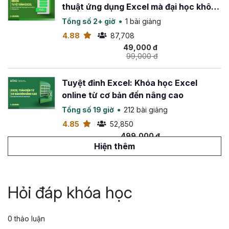
thuật ứng dụng Excel mà đại học không
dạy bạn
Tổng số 2+ giờ
1 bài giảng
4.88
87,708
49,000 đ
99,000 đ
Tuyệt đỉnh Excel: Khóa học Excel
online từ cơ bản đến nâng cao
Tổng số 19 giờ
212 bài giảng
4.85
52,850
499,000 đ
799,000 đ
Hiện thêm
Tuyệt đỉnh VBA: Tự động hóa Excel với
lập trình VBA
Hỏi đáp khóa học
Tổng số 14 giờ
142 bài giảng
4.88
26,572
0 thảo luận
499,000 đ