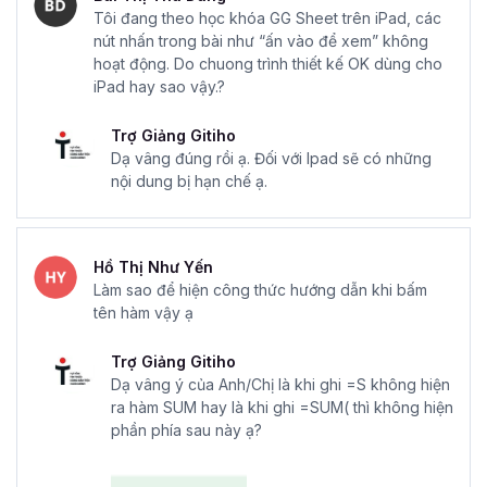
Tôi đang theo học khóa GG Sheet trên iPad, các
nút nhấn trong bài như “ấn vào để xem” không
hoạt động. Do chuong trình thiết kế OK dùng cho
iPad hay sao vậy.?
Trợ Giảng Gitiho
Dạ vâng đúng rồi ạ. Đối với Ipad sẽ có những
nội dung bị hạn chế ạ.
Hồ Thị Như Yến
Làm sao để hiện công thức hướng dẫn khi bấm
tên hàm vậy ạ
Trợ Giảng Gitiho
Dạ vâng ý của Anh/Chị là khi ghi =S không hiện
ra hàm SUM hay là khi ghi =SUM( thì không hiện
phần phía sau này ạ?