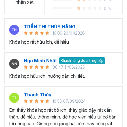
Sheet?
nhận xét
0 %
Ngày nay, cách chúng ta sử dụng bảng tính đang thay đổi
rất nhiều. Thay vì gần như chỉ sử dụng
Excel
, chúng ta
TRẦN THỊ THÚY HĂNG
chuyển dịch nhiều sang các công cụ online và có khả
10:09 20/01/2026
năng cộng tác dễ dàng. Google Sheets chính là chương
Khóa học rất hữu ích, dễ hiểu
trình bảng tính trực tuyến phổ biến nhất cung cấp các giải
pháp mà nhiều công ty sử dụng được phát hành bởi
Google.
Ngô Minh Nhật
Khách hàng doanh nghiệp
Tại sao tham gia khóa học
06:47 11/08/2025
Khóa học hữu ích, hướng dẫn chi tiết.
Google Sheet của Gitiho?
Khóa học Google Sheets thực hành cầm tay chỉ việc từ
Thanh Thúy
cơ bản đến nâng cao giúp bạn tiếp thu và ứng dụng kiến
10:55 07/09/2024
thức Google Sheet từ cơ bản đến nâng cao một cách
Em thấy khóa học rất bổ ích, thầy giáo dậy rất cẩn
nhanh chóng và tiện lợi nhất bởi giảng viên dày dặn kinh
thận, dễ hiểu, thông minh, để học viên hiểu từ cơ bản
nghiệm.
tới nâng cao. Giọng nói giảng bài của thầy cũng rất