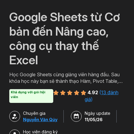
`
Google Sheets từ Cơ
bản đến Nâng cao,
công cụ thay thế
Excel
Học Google Sheets cùng giảng viên hàng đầu. Sau
khóa học này bạn sẽ thành thạo Hàm, Pivot Table,
Query trên công cụ hữu ích của Google Sheets.
4.92
(
13 đánh
Khả dụng với gói hội
Ngoài ra bạn còn có thể học thêm Add-on và cách
viên
giá
)
sử dụng nhiều tiện ích Tuyệt vời của Google.
Chuyên gia
Ngày update
Nguyễn Văn Qúy
11/05/26
Học viên đăng ký