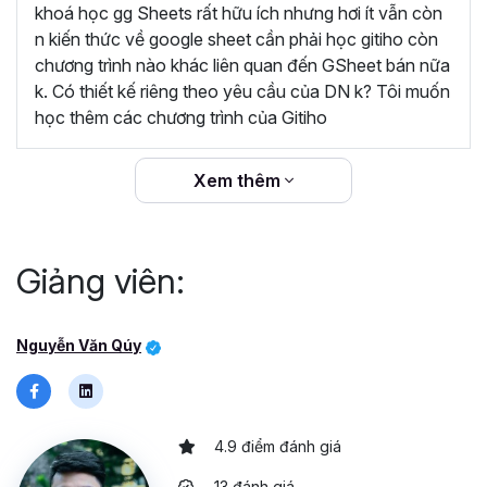
dàng áp dụng vào công việc hằng ngày để quản
khoá học gg Sheets rất hữu ích nhưng hơi ít vẫn còn
lý dữ liệu. Khóa học rất hữu ích, cám ơn Gitiho và
n kiến thức về google sheet cần phải học gitiho còn
giảng viên Nguyễn Văn Quý đã đem lại những
chương trình nào khác liên quan đến GSheet bán nữa
kiến thức bổ ích”
k. Có thiết kế riêng theo yêu cầu của DN k? Tôi muốn
học thêm các chương trình của Gitiho
“Giảng viên đồng hành cùng học viên trong suốt
quá trình học và sau khi kết thúc khóa học.
Gitiho cam kết hoàn trả 100% học phí nếu học
Xem thêm
viên không hài lòng.”
Giảng viên:
Nguyễn Văn Qúy
4.9 điểm đánh giá
13 đánh giá