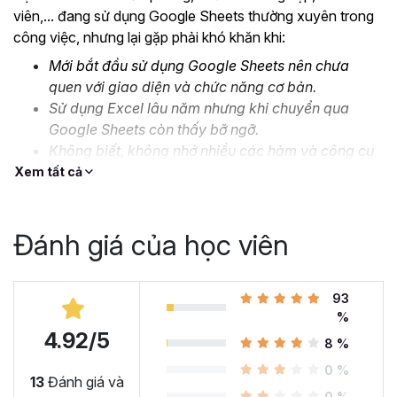
viên,... đang sử dụng Google Sheets thường xuyên trong
công việc, nhưng lại gặp phải khó khăn khi:
Mới bắt đầu sử dụng Google Sheets nên chưa
quen với giao diện và chức năng cơ bản.
Sử dụng Excel lâu năm nhưng khi chuyển qua
Google Sheets còn thấy bỡ ngỡ.
Không biết, không nhớ nhiều các hàm và công cụ
nâng cao.
Xem tất cả
Thiếu kỹ năng xử lý, định dạng dữ liệu lớn và phức
tạp.
Đánh giá của học viên
….
Đó là lý do mà Gitiho cho ra mắt khóa học
Google Sheet
từ Cơ bản đến Nâng cao, công cụ thay thế Excel
93
để
%
bạn bắt đầu làm quen và ứng dụng thành thạo công cụ
4.92/5
này vào công việc. Cùng xem nhé!
8 %
Tại sao bạn nên học Google
0 %
13
Đánh giá và
0 %