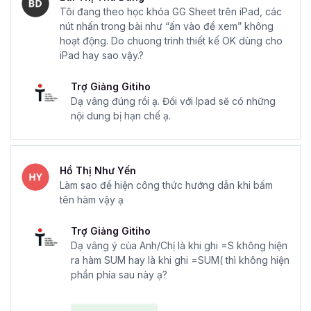
Tôi đang theo học khóa GG Sheet trên iPad, các
nút nhấn trong bài như “ấn vào để xem” không
hoạt động. Do chuong trình thiết kế OK dùng cho
iPad hay sao vậy.?
Trợ Giảng Gitiho
Dạ vâng đúng rồi ạ. Đối với Ipad sẽ có những
nội dung bị hạn chế ạ.
Hồ Thị Như Yến
Làm sao để hiện công thức hướng dẫn khi bấm
tên hàm vậy ạ
Trợ Giảng Gitiho
Dạ vâng ý của Anh/Chị là khi ghi =S không hiện
ra hàm SUM hay là khi ghi =SUM( thì không hiện
phần phía sau này ạ?