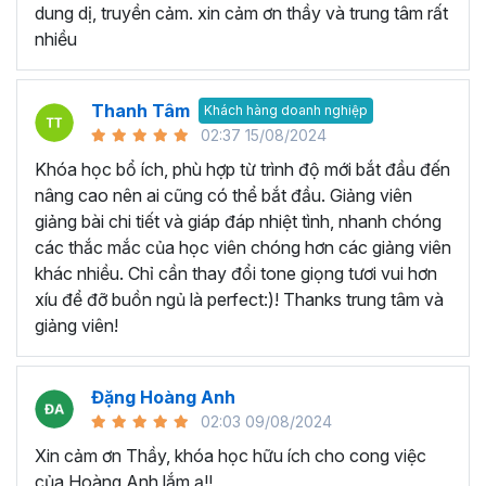
Khóa Google Sheets bao gồm
5 Chương, 45 bài giảng,
dung dị, truyền cảm. xin cảm ơn thầy và trung tâm rất
8h 48m giờ
đi từ phần kiến thức căn bản, các thao tác cơ
nhiều
bản, các hàm tính toán thường dùng cho đến tư duy sử
dụng kết hợp các hàm để
phân tích dữ liệu
và lập bản báo
cáo trên Google trang tính.
Thanh Tâm
Khách hàng doanh nghiệp
02:37 15/08/2024
Bạn sẽ nắm vững các công thức mới và tìm hiểu chức
năng mới để có thể tìm ra những cách tốt hơn để thiết lập
Khóa học bổ ích, phù hợp từ trình độ mới bắt đầu đến
bảng tính hiện có của mình. Khóa học Google Sheets
nâng cao nên ai cũng có thể bắt đầu. Giảng viên
online này có rất nhiều ví dụ thực tế trong công việc, giúp
giảng bài chi tiết và giáp đáp nhiệt tình, nhanh chóng
bạn hình thành tư duy xử lý vấn đề với Google Sheet.
các thắc mắc của học viên chóng hơn các giảng viên
khác nhiều. Chỉ cần thay đổi tone giọng tươi vui hơn
Khóa học Google Sheet này
xíu để đỡ buồn ngủ là perfect:)! Thanks trung tâm và
dành cho ai?
giảng viên!
Dành cho bất kỳ ai đang cần sử dụng Google Sheets
Đặng Hoàng Anh
trong công việc, thì khóa học này hoàn toàn phù hợp với
02:03 09/08/2024
bạn. Đặc biệt là với:
Xin cảm ơn Thầy, khóa học hữu ích cho cong việc
Người mới bắt đầu sử dụng Google Sheet, hoặc sử
của Hoàng Anh lắm ạ!!