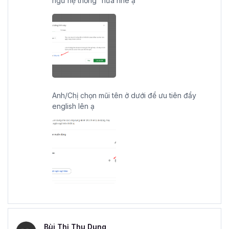
ngữ hệ thống” nữa nhé ạ
Anh/Chị chọn mũi tên ở dưới để ưu tiên đẩy
english lên ạ
Bùi Thị Thu Dung