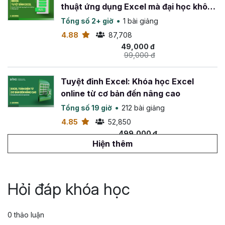
thuật ứng dụng Excel mà đại học không
dạy bạn
Tổng số 2+ giờ
1 bài giảng
4.88
87,708
49,000 đ
99,000 đ
Tuyệt đỉnh Excel: Khóa học Excel
online từ cơ bản đến nâng cao
Tổng số 19 giờ
212 bài giảng
4.85
52,850
499,000 đ
799,000 đ
Hiện thêm
Tuyệt đỉnh VBA: Tự động hóa Excel với
lập trình VBA
Hỏi đáp khóa học
Tổng số 14 giờ
142 bài giảng
4.88
26,572
0 thảo luận
499,000 đ