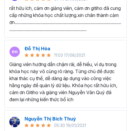
Google Sheets Cơ bản - Nhập dữ liệu, kẻ bảng và một số
rất hữu ích, cảm ơn giảng viên, cảm ơn gitiho đã cung
chức năng cơ bản
cấp những khóa học chất lượng.xin chân thành cảm
ơn...........................................................................................
Thu thập thông tin và xử lý thông tin bằng các hàm xử lý
..................................................................
dữ liệu
Kiến thức Google Sheets nâng cao
Đỗ Thị Hòa
Học viên nói gì về chương
11:03 17/08/2021
trình này:
Giảng viên hướng dẫn chậm rãi, dễ hiểu, ví dụ trong
khóa học này vô cùng rõ ràng. Từng chủ đề được
“Lúc chưa học nhìn vào công việc rất mơ hồ. Sau
khai thác cụ thể, dễ dàng áp dụng vào công việc
khi được học em đã được thông não. Cảm ơn
hằng ngày để quản lý dữ liệu. Khóa học rất hữu ích,
Thầy đã tạo ra một khóa học Google Sheet vô
cám ơn Gitiho và giảng viên Nguyễn Văn Quý đã
cùng ý nghĩa. Với những kiến thức vừa học được
đem lại những kiến thức bổ ích
giúp phần cải thiện công việc văn phòng của em
rất nhiều.”
Nguyễn Thị Bích Thuỷ
“Giảng viên hướng dẫn chậm rãi, dễ hiểu, ví dụ
05:30 19/01/2021
rõ ràng. Từng chủ đề được khai thác cụ thể, dễ