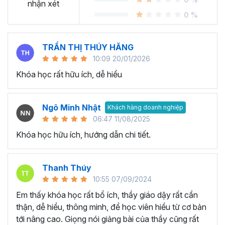
Sheet?
nhận xét
0 %
Ngày nay, cách chúng ta sử dụng bảng tính đang thay đổi
rất nhiều. Thay vì gần như chỉ sử dụng
Excel
, chúng ta
TRẦN THỊ THÚY HĂNG
chuyển dịch nhiều sang các công cụ online và có khả
10:09 20/01/2026
năng cộng tác dễ dàng. Google Sheets chính là chương
Khóa học rất hữu ích, dễ hiểu
trình bảng tính trực tuyến phổ biến nhất cung cấp các giải
pháp mà nhiều công ty sử dụng được phát hành bởi
Google.
Ngô Minh Nhật
Khách hàng doanh nghiệp
Tại sao tham gia khóa học
06:47 11/08/2025
Khóa học hữu ích, hướng dẫn chi tiết.
Google Sheet của Gitiho?
Khóa học Google Sheets thực hành cầm tay chỉ việc từ
Thanh Thúy
cơ bản đến nâng cao giúp bạn tiếp thu và ứng dụng kiến
10:55 07/09/2024
thức Google Sheet từ cơ bản đến nâng cao một cách
Em thấy khóa học rất bổ ích, thầy giáo dậy rất cẩn
nhanh chóng và tiện lợi nhất bởi giảng viên dày dặn kinh
thận, dễ hiểu, thông minh, để học viên hiểu từ cơ bản
nghiệm.
tới nâng cao. Giọng nói giảng bài của thầy cũng rất