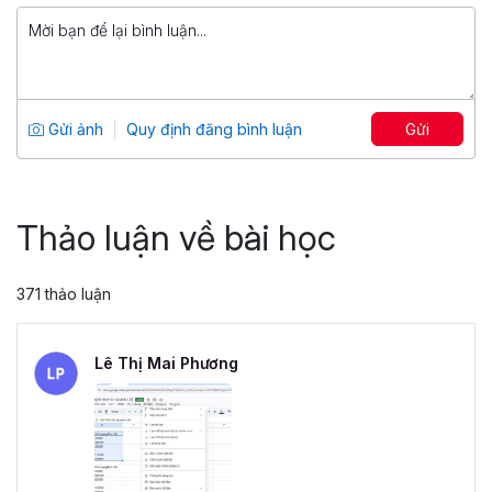
799,000 đ
Tuyệt đỉnh PowerPoint: Chinh phục
mọi ánh nhìn trong 9 bước
Tổng số 12 giờ
91 bài giảng
Gửi ảnh
Quy định đăng bình luận
Gửi
4.86
25,046
499,000 đ
799,000 đ
Thảo luận về bài học
371 thảo luận
Lê Thị Mai Phương