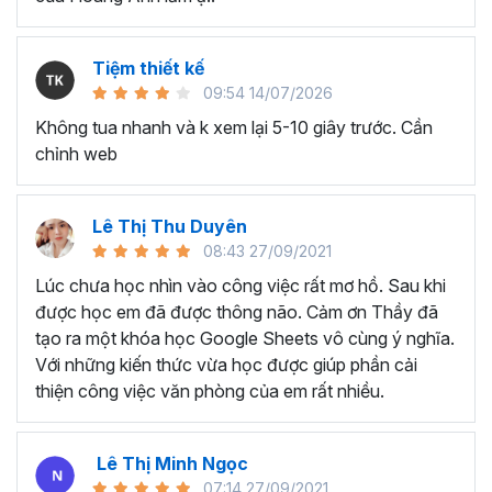
dụng đã lâu nhưng chỉ biết đến các kỹ năng cơ bản,
chưa biết cách tối ưu cho công việc.
Nhân viên văn phòng, người thường xuyên phải làm
Tiệm thiết kế
việc với dữ liệu, phân tích và báo cáo cho quản lý.
09:54 14/07/2026
Chủ doanh nghiệp, các nhà quản lý cần sử dụng
Không tua nhanh và k xem lại 5-10 giây trước. Cần
Excel để quản lý dữ liệu, lên kế hoạch tài chính, phân
chỉnh web
tích và đưa ra quyết định kinh doanh,...
Sinh viên, giảng viên cần sử dụng Google Sheet
phục vụ mục đích học tập và nghiên cứu, chia sẻ và
Lê Thị Thu Duyên
quản lý tài liệu, làm bài tập nhóm,...
08:43 27/09/2021
Lúc chưa học nhìn vào công việc rất mơ hồ. Sau khi
….
được học em đã được thông não. Cảm ơn Thầy đã
Kết thúc chương trình Google
tạo ra một khóa học Google Sheets vô cùng ý nghĩa.
Sheets này bạn sẽ thành
Với những kiến thức vừa học được giúp phần cải
thiện công việc văn phòng của em rất nhiều.
thạo:
Tổng quan về Google Sheets, cách chia sẻ tài liệu và làm
Lê Thị Minh Ngọc
việc nhóm
07:14 27/09/2021