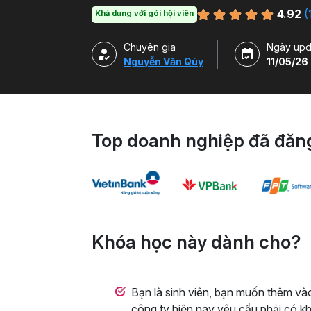
on và cách sử dụng nhiều tiện ích Tuyệt vời
4.92
(
Khả dụng với gói hội viên
Chuyên gia
Ngày upd
Nguyễn Văn Qúy
11/05/26
Top doanh nghiệp đã đăng
Khóa học này dành cho?
Bạn là sinh viên, bạn muốn thêm v
công ty hiện nay yêu cầu phải có k