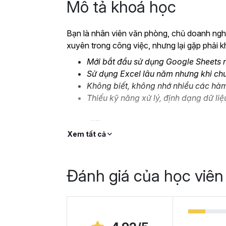
Mô tả khoá học
Bạn là nhân viên văn phòng, chủ doanh nghi
xuyên trong công việc, nhưng lại gặp phải k
Mới bắt đầu sử dụng Google Sheets n
Sử dụng Excel lâu năm nhưng khi ch
Không biết, không nhớ nhiều các hà
Thiếu kỹ năng xử lý, định dạng dữ liệ
….
Đó là lý do mà Gitiho cho ra mắt khóa học
G
Xem tất cả
thay thế Excel
để bạn bắt đầu làm quen v
Cùng xem nhé!
Đánh giá của học viên
Tại sao bạn nên học 
Ngày nay, cách chúng ta sử dụng bảng tính 
dụng
Excel
, chúng ta chuyển dịch nhiều sa
dàng. Google Sheets chính là chương trình b