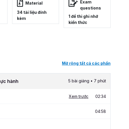
Exam
Material
questions
34 tài liệu đính
1 đề thi ghi nhớ
kèm
kiến thức
Mở rộng tất cả các phần
thực hành
5 bài giảng • 7 phút
Xem trước
02:34
04:58