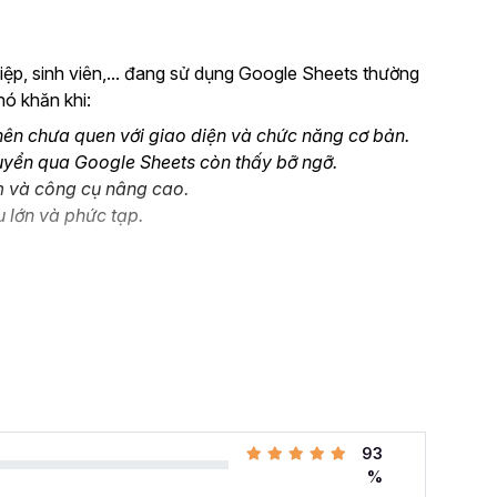
ệp, sinh viên,... đang sử dụng Google Sheets thường
hó khăn khi:
ên chưa quen với giao diện và chức năng cơ bản.
uyển qua Google Sheets còn thấy bỡ ngỡ.
m và công cụ nâng cao.
u lớn và phức tạp.
oogle Sheet từ Cơ bản đến Nâng cao, công cụ
à ứng dụng thành thạo công cụ này vào công việc.
Google Sheet?
đang thay đổi rất nhiều. Thay vì gần như chỉ sử
93
ng các công cụ online và có khả năng cộng tác dễ
%
ảng tính trực tuyến phổ biến nhất cung cấp các giải