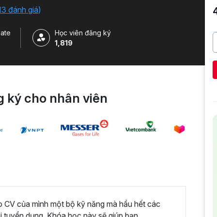
 của Google.
13 đánh giá
)
ate
Học viên đăng ký
1,819
 ký cho nhân viên
ào CV của mình một bộ kỹ năng mà hầu hết các
hi tuyển dụng. Khóa học này sẽ giúp bạn.