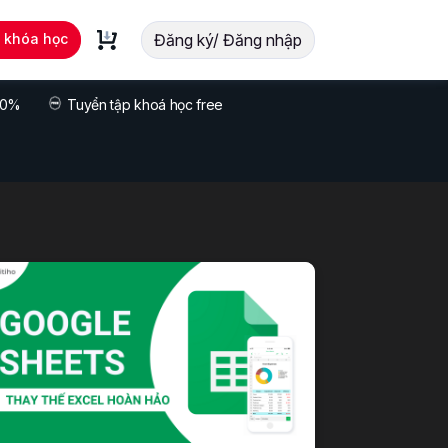
t khóa học
Đăng ký/ Đăng nhập
 70%
Tuyển tập khoá học free