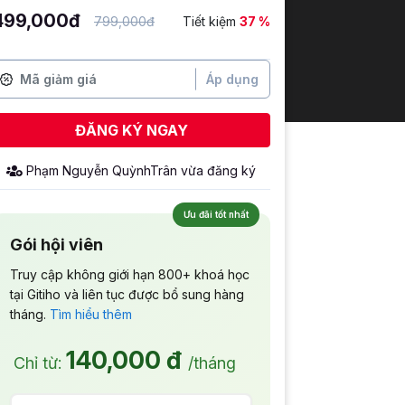
499,000đ
799,000đ
Tiết kiệm
37 %
Áp dụng
ĐĂNG KÝ NGAY
Phạm Nguyễn QuỳnhTrân
vừa đăng ký
Ưu đãi tốt nhất
Gói hội viên
Truy cập không giới hạn 800+ khoá học
tại Gitiho và liên tục được bổ sung hàng
tháng.
Tìm hiểu thêm
140,000 đ
Chỉ từ:
/tháng