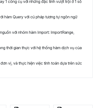
ay 1 công cụ với những đặc tính vượt trội ở 1 số
 với hàm Query với cú pháp tương tự ngôn ngữ
u nguồn với nhóm hàm Import: ImportRange,
ng thời gian thực với hệ thống hàm dịch vụ của
ơn vị, và thực hiện việc tính toán dựa trên sức