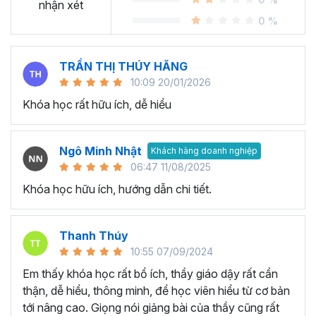
Sheet?
nhận xét
0 %
Ngày nay, cách chúng ta sử dụng bảng tính đang thay đổi
rất nhiều. Thay vì gần như chỉ sử dụng
Excel
, chúng ta
TRẦN THỊ THÚY HĂNG
chuyển dịch nhiều sang các công cụ online và có khả
10:09 20/01/2026
năng cộng tác dễ dàng. Google Sheets chính là chương
Khóa học rất hữu ích, dễ hiểu
trình bảng tính trực tuyến phổ biến nhất cung cấp các giải
pháp mà nhiều công ty sử dụng được phát hành bởi
Google.
Ngô Minh Nhật
Khách hàng doanh nghiệp
Tại sao tham gia khóa học
06:47 11/08/2025
Khóa học hữu ích, hướng dẫn chi tiết.
Google Sheet của Gitiho?
Khóa học Google Sheets thực hành cầm tay chỉ việc từ
Thanh Thúy
cơ bản đến nâng cao giúp bạn tiếp thu và ứng dụng kiến
10:55 07/09/2024
thức Google Sheet từ cơ bản đến nâng cao một cách
Em thấy khóa học rất bổ ích, thầy giáo dậy rất cẩn
nhanh chóng và tiện lợi nhất bởi giảng viên dày dặn kinh
thận, dễ hiểu, thông minh, để học viên hiểu từ cơ bản
nghiệm.
tới nâng cao. Giọng nói giảng bài của thầy cũng rất