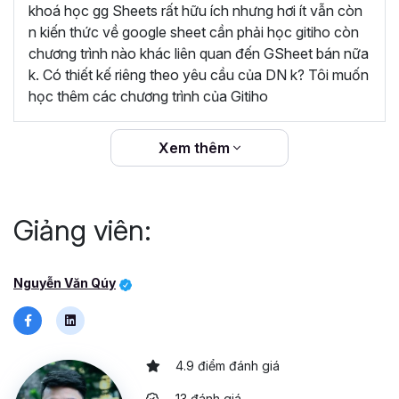
dàng áp dụng vào công việc hằng ngày để quản
khoá học gg Sheets rất hữu ích nhưng hơi ít vẫn còn
lý dữ liệu. Khóa học rất hữu ích, cám ơn Gitiho và
n kiến thức về google sheet cần phải học gitiho còn
giảng viên Nguyễn Văn Quý đã đem lại những
chương trình nào khác liên quan đến GSheet bán nữa
kiến thức bổ ích”
k. Có thiết kế riêng theo yêu cầu của DN k? Tôi muốn
học thêm các chương trình của Gitiho
“Giảng viên đồng hành cùng học viên trong suốt
quá trình học và sau khi kết thúc khóa học.
Gitiho cam kết hoàn trả 100% học phí nếu học
Xem thêm
viên không hài lòng.”
Giảng viên:
Nguyễn Văn Qúy
4.9 điểm đánh giá
13 đánh giá