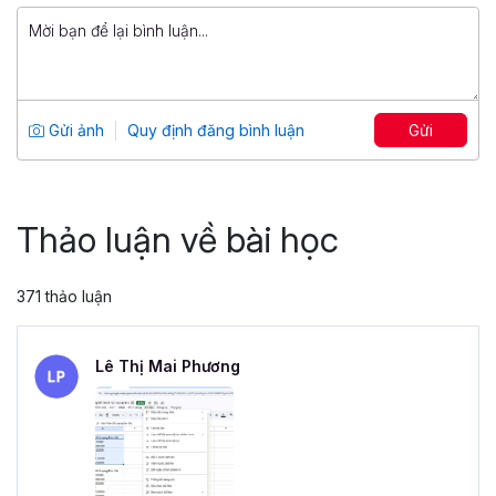
799,000 đ
Tuyệt đỉnh PowerPoint: Chinh phục
mọi ánh nhìn trong 9 bước
Tổng số 12 giờ
91 bài giảng
Gửi ảnh
Quy định đăng bình luận
Gửi
4.86
25,045
499,000 đ
799,000 đ
Thảo luận về bài học
371 thảo luận
Lê Thị Mai Phương