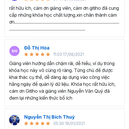
Google Sheets Cơ bản - Nhập dữ liệu, kẻ bảng và một số
rất hữu ích, cảm ơn giảng viên, cảm ơn gitiho đã cung
chức năng cơ bản
cấp những khóa học chất lượng.xin chân thành cảm
ơn...........................................................................................
Thu thập thông tin và xử lý thông tin bằng các hàm xử lý
..................................................................
dữ liệu
Kiến thức Google Sheets nâng cao
Đỗ Thị Hòa
Học viên nói gì về chương
11:03 17/08/2021
trình này:
Giảng viên hướng dẫn chậm rãi, dễ hiểu, ví dụ trong
khóa học này vô cùng rõ ràng. Từng chủ đề được
“Lúc chưa học nhìn vào công việc rất mơ hồ. Sau
khai thác cụ thể, dễ dàng áp dụng vào công việc
khi được học em đã được thông não. Cảm ơn
hằng ngày để quản lý dữ liệu. Khóa học rất hữu ích,
Thầy đã tạo ra một khóa học Google Sheet vô
cám ơn Gitiho và giảng viên Nguyễn Văn Quý đã
cùng ý nghĩa. Với những kiến thức vừa học được
đem lại những kiến thức bổ ích
giúp phần cải thiện công việc văn phòng của em
rất nhiều.”
Nguyễn Thị Bích Thuỷ
“Giảng viên hướng dẫn chậm rãi, dễ hiểu, ví dụ
05:30 19/01/2021
rõ ràng. Từng chủ đề được khai thác cụ thể, dễ