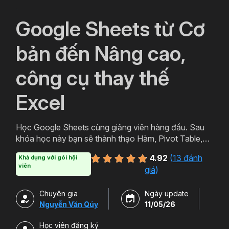
`
Google Sheets từ Cơ
bản đến Nâng cao,
công cụ thay thế
Excel
Học Google Sheets cùng giảng viên hàng đầu. Sau
khóa học này bạn sẽ thành thạo Hàm, Pivot Table,
Query trên công cụ hữu ích của Google Sheets.
4.92
(
13 đánh
Khả dụng với gói hội
Ngoài ra bạn còn có thể học thêm Add-on và cách
viên
giá
)
sử dụng nhiều tiện ích Tuyệt vời của Google.
Chuyên gia
Ngày update
Nguyễn Văn Qúy
11/05/26
Học viên đăng ký