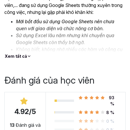
viên,... đang sử dụng Google Sheets thường xuyên trong
công việc, nhưng lại gặp phải khó khăn khi:
Mới bắt đầu sử dụng Google Sheets nên chưa
quen với giao diện và chức năng cơ bản.
Sử dụng Excel lâu năm nhưng khi chuyển qua
Google Sheets còn thấy bỡ ngỡ.
Không biết, không nhớ nhiều các hàm và công cụ
nâng cao.
Xem tất cả
Thiếu kỹ năng xử lý, định dạng dữ liệu lớn và phức
tạp.
Đánh giá của học viên
….
Đó là lý do mà Gitiho cho ra mắt khóa học
Google Sheet
từ Cơ bản đến Nâng cao, công cụ thay thế Excel
93
để
%
bạn bắt đầu làm quen và ứng dụng thành thạo công cụ
4.92/5
này vào công việc. Cùng xem nhé!
8 %
Tại sao bạn nên học Google
0 %
13
Đánh giá và
0 %