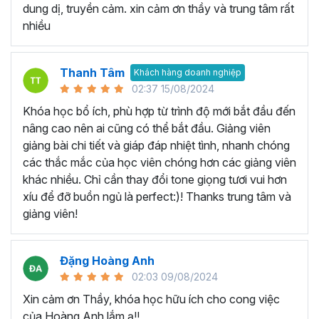
Khóa Google Sheets bao gồm
5 Chương, 45 bài giảng,
dung dị, truyền cảm. xin cảm ơn thầy và trung tâm rất
8h 48m giờ
đi từ phần kiến thức căn bản, các thao tác cơ
nhiều
bản, các hàm tính toán thường dùng cho đến tư duy sử
dụng kết hợp các hàm để
phân tích dữ liệu
và lập bản báo
cáo trên Google trang tính.
Thanh Tâm
Khách hàng doanh nghiệp
02:37 15/08/2024
Bạn sẽ nắm vững các công thức mới và tìm hiểu chức
năng mới để có thể tìm ra những cách tốt hơn để thiết lập
Khóa học bổ ích, phù hợp từ trình độ mới bắt đầu đến
bảng tính hiện có của mình. Khóa học Google Sheets
nâng cao nên ai cũng có thể bắt đầu. Giảng viên
online này có rất nhiều ví dụ thực tế trong công việc, giúp
giảng bài chi tiết và giáp đáp nhiệt tình, nhanh chóng
bạn hình thành tư duy xử lý vấn đề với Google Sheet.
các thắc mắc của học viên chóng hơn các giảng viên
khác nhiều. Chỉ cần thay đổi tone giọng tươi vui hơn
Khóa học Google Sheet này
xíu để đỡ buồn ngủ là perfect:)! Thanks trung tâm và
dành cho ai?
giảng viên!
Dành cho bất kỳ ai đang cần sử dụng Google Sheets
Đặng Hoàng Anh
trong công việc, thì khóa học này hoàn toàn phù hợp với
02:03 09/08/2024
bạn. Đặc biệt là với:
Xin cảm ơn Thầy, khóa học hữu ích cho cong việc
Người mới bắt đầu sử dụng Google Sheet, hoặc sử
của Hoàng Anh lắm ạ!!