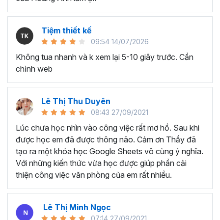
dụng đã lâu nhưng chỉ biết đến các kỹ năng cơ bản,
chưa biết cách tối ưu cho công việc.
Nhân viên văn phòng, người thường xuyên phải làm
Tiệm thiết kế
việc với dữ liệu, phân tích và báo cáo cho quản lý.
09:54 14/07/2026
Chủ doanh nghiệp, các nhà quản lý cần sử dụng
Không tua nhanh và k xem lại 5-10 giây trước. Cần
Excel để quản lý dữ liệu, lên kế hoạch tài chính, phân
chỉnh web
tích và đưa ra quyết định kinh doanh,...
Sinh viên, giảng viên cần sử dụng Google Sheet
phục vụ mục đích học tập và nghiên cứu, chia sẻ và
Lê Thị Thu Duyên
quản lý tài liệu, làm bài tập nhóm,...
08:43 27/09/2021
Lúc chưa học nhìn vào công việc rất mơ hồ. Sau khi
….
được học em đã được thông não. Cảm ơn Thầy đã
Kết thúc chương trình Google
tạo ra một khóa học Google Sheets vô cùng ý nghĩa.
Sheets này bạn sẽ thành
Với những kiến thức vừa học được giúp phần cải
thiện công việc văn phòng của em rất nhiều.
thạo:
Tổng quan về Google Sheets, cách chia sẻ tài liệu và làm
Lê Thị Minh Ngọc
việc nhóm
07:14 27/09/2021