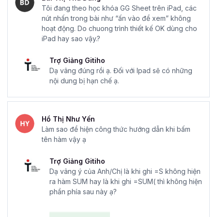
Tôi đang theo học khóa GG Sheet trên iPad, các
nút nhấn trong bài như “ấn vào để xem” không
hoạt động. Do chuong trình thiết kế OK dùng cho
iPad hay sao vậy.?
Trợ Giảng Gitiho
Dạ vâng đúng rồi ạ. Đối với Ipad sẽ có những
nội dung bị hạn chế ạ.
Hồ Thị Như Yến
Làm sao để hiện công thức hướng dẫn khi bấm
tên hàm vậy ạ
Trợ Giảng Gitiho
Dạ vâng ý của Anh/Chị là khi ghi =S không hiện
ra hàm SUM hay là khi ghi =SUM( thì không hiện
phần phía sau này ạ?