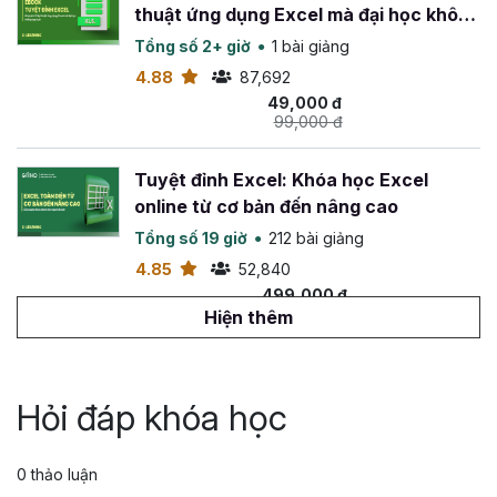
thuật ứng dụng Excel mà đại học không
dạy bạn
Tổng số 2+ giờ
1 bài giảng
4.88
87,692
49,000 đ
99,000 đ
Tuyệt đỉnh Excel: Khóa học Excel
online từ cơ bản đến nâng cao
Tổng số 19 giờ
212 bài giảng
4.85
52,840
499,000 đ
799,000 đ
Hiện thêm
Tuyệt đỉnh VBA: Tự động hóa Excel với
lập trình VBA
Hỏi đáp khóa học
Tổng số 14 giờ
142 bài giảng
4.88
26,564
0 thảo luận
499,000 đ