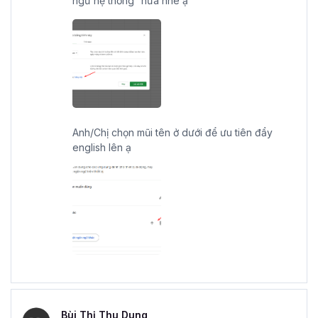
ngữ hệ thống” nữa nhé ạ
Anh/Chị chọn mũi tên ở dưới để ưu tiên đẩy
english lên ạ
Bùi Thị Thu Dung