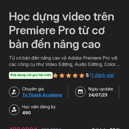
`
Học dựng video trên
Premiere Pro từ cơ
bản đến nâng cao
Từ cơ bản đến nâng cao về Adobe Premiere Pro với
các công cụ như Video Editing, Audio Editing, Color
Grading, Motion Graphics, Green Screen+
5
(
1 đánh giá
)
Khả dụng với gói hội viên
Chuyên gia
Ngày update
Tú Thanh Academy
24/07/23
Học viên đăng ký
490