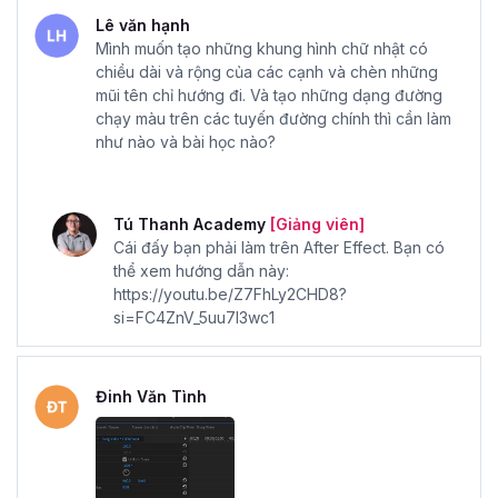
Lê văn hạnh
Tôi có được hướng dẫn cách cài đặt các phần mềm
Mình muốn tạo những khung hình chữ nhật có
cho khóa học không?
chiều dài và rộng của các cạnh và chèn những
Trước khi vào học, bạn sẽ được giảng viên hướng dẫn
mũi tên chỉ hướng đi. Và tạo những dạng đường
cách cài đặt phần mềm cho khóa học chi tiết từ A->Z để
chạy màu trên các tuyến đường chính thì cần làm
như nào và bài học nào?
phục vụ cho quá trình học tập.
Tôi có được cấp giấy chứng nhận sau khi hoàn thành
khóa học không?
Tú Thanh Academy
[Giảng viên]
Tất nhiên rồi, sau khi hoàn thành khóa học, Gitiho sẽ cung
Cái đấy bạn phải làm trên After Effect. Bạn có
cấp cho bạn Giấy chứng nhận hoàn thành khóa học, bật
thể xem hướng dẫn này:
https://youtu.be/Z7FhLy2CHD8?
mí với bạn giấy chứng nhận của Gitiho được đánh giá cao
si=FC4ZnV_5uu7l3wc1
về độ uy tín đấy nhé! Đây chắc chắn sẽ làm đa dạng các
kỹ năng của bạn trong CV cũng như ghi điểm với nhà
tuyển dụng.
Đinh Văn Tình
Khám phá những bí quyết tạo nên video đỉnh cao từ
Editor hàng đầu với khóa học Học dựng video trên
Premiere Pro từ cơ bản đến nâng cao ngay hôm nay
bạn nhé!