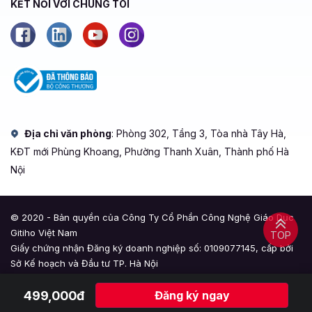
KẾT NỐI VỚI CHÚNG TÔI
Địa chỉ văn phòng
: Phòng 302, Tầng 3, Tòa nhà Tây Hà,
KĐT mới Phùng Khoang, Phường Thanh Xuân, Thành phố Hà
Nội
© 2020 - Bản quyền của Công Ty Cổ Phần Công Nghệ Giáo Dục
Gitiho Việt Nam
TOP
Giấy chứng nhận Đăng ký doanh nghiệp số: 0109077145, cấp bởi
Sở Kế hoạch và Đầu tư TP. Hà Nội
Giấy phép mạng xã hội số: 588, cấp bởi Bộ Thông tin và Truyền
499,000đ
Đăng ký ngay
thông