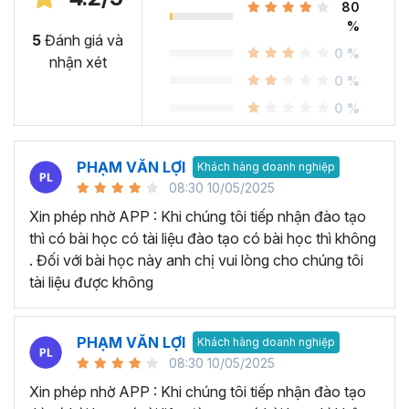
“ông chủ” của chính quá trình làm việc của mình, tìm thấy
80
%
được niềm vui, nhìn ra được trách nhiệm và có những nỗ
5
Đánh giá và
lực để hoàn thành tốt công việc của mình.
0 %
nhận xét
Trong khóa học này, bạn sẽ học được:
0 %
Hiểu rõ về nguyên tắc cây gậy và củ cà rốt và điều
0 %
kiện áp dụng hiệu quả
Hiểu rõ về các dạng hành vi
PHẠM VĂN LỢI
Khách hàng doanh nghiệp
09 chiến lược để đánh thức động lực của bạn
08:30 10/05/2025
Các mẹo để tăng động lực cho nhân viên
Xin phép nhờ APP : Khi chúng tôi tiếp nhận đào tạo
Cùng đăng ký ngay hôm nay để phát triển Kỹ năng
thì có bài học có tài liệu đào tạo có bài học thì không
Quản lý của bạn. Hoàn tiền 100% trong 365 ngày
. Đối với bài học này anh chị vui lòng cho chúng tôi
nếu bạn không hài lòng về Khóa học này.
tài liệu được không
PHẠM VĂN LỢI
Khách hàng doanh nghiệp
08:30 10/05/2025
Xin phép nhờ APP : Khi chúng tôi tiếp nhận đào tạo