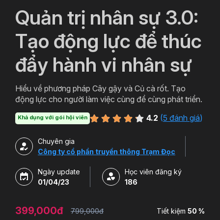
`
Quản trị nhân sự 3.0:
Tạo động lực để thúc
đẩy hành vi nhân sự
Hiểu về phương pháp Cây gậy và Củ cà rốt. Tạo
động lực cho người làm việc cùng để cùng phát triển.
4.2
(
5 đánh giá
)
Khả dụng với gói hội viên
Chuyên gia
Công ty cổ phần truyền thông Trạm Đọc
Ngày update
Học viên đăng ký
01/04/23
186
399,000đ
799,000đ
Tiết kiệm
50 %