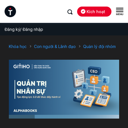
Kích hoạt
Đăng ký/ Đăng nhập
Khóa học
Con người & Lãnh đạo
Quản lý đội nhóm