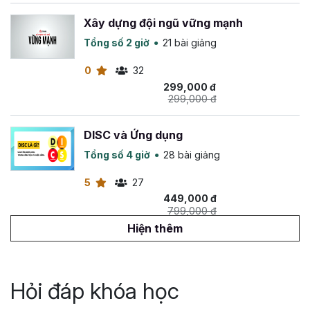
Xây dựng đội ngũ vững mạnh
Tổng số 2 giờ
21 bài giảng
0
32
299,000 đ
299,000 đ
DISC và Ứng dụng
Tổng số 4 giờ
28 bài giảng
5
27
449,000 đ
799,000 đ
Hiện thêm
Trở thành nhà quản lý hiệu quả: Nâng
tầm kỹ năng quản lý
Tổng số 2 giờ
13 bài giảng
Hỏi đáp khóa học
4.83
22