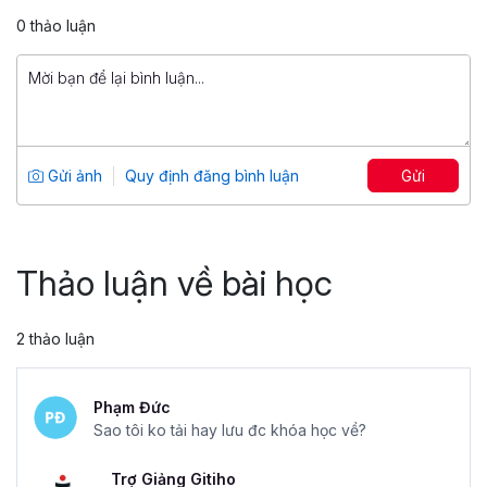
399,000 đ
0 thảo luận
799,000 đ
Kỹ năng giao tiếp & cộng tác hiệu quả
trong doanh nghiệp
Tổng số 1 giờ
8 bài giảng
Gửi ảnh
Quy định đăng bình luận
Gửi
5
18
299,000 đ
499,000 đ
Thảo luận về bài học
2 thảo luận
Phạm Đức
Sao tôi ko tải hay lưu đc khóa học về?
Trợ Giảng Gitiho