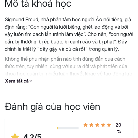
Mô tả khoá học
Sigmund Freud, nhà phân tâm học người Áo nổi tiếng, giả
định rằng: “Con người là lười biếng, ghét lao động và bởi
vậy luôn tìm cách lẩn tránh làm việc”. Cho nên, “con người
cần: bị thưởng, bị ép buộc, bị cảnh cáo và bị phạt”. Đây
chính là triết lý "cây gậy và củ cà rốt" trong quản lý.
Không thể phủ nhận phần nào tính đúng đắn của cách
thức trên, tuy nhiên, cùng với sự ra đời và phát triển của
khoa học quản trị, nhiều luận thuyết khác về tạo động lực
làm việc cho nhân viên xuất hiện và ngày càng chứng tỏ
Xem tất cả
tính thuyết phục và hiệu quả. Tất cả những luận thuyết
này đều có cách tiếp cận tổng thể và toàn diện: từ gốc
đến ngọn, từ ngắn hạn đến dài hạn, từ vị trí nhân viên đến
Đánh giá của học viên
nhà quản lý, từ tâm sinh lý người đến hành vi nhân viên…
Chương trình đào tạo đặc biệt "Quản trị Nhân sự - Cách
tạo Động lực để thúc đẩy Hành vi" hướng tới việc khai
20
%
thác tối đa giá trị của “củ cà rốt”, biến mỗi nhân viên thành
4.2/5