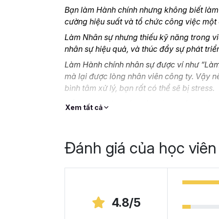
Bạn làm Hành chính nhưng không biết làm t
cường hiệu suất và tổ chức công việc một
Làm Nhân sự nhưng thiếu kỹ năng trong vi
nhân sự hiệu quả, và thúc đẩy sự phát tri
Làm Hành chính nhân sự được ví như “Làm 
mà lại được lòng nhân viên công ty. Vậy n
bình tâm xử lý, bạn rất có thể sẽ bị stress.
Nếu bạn là một nhân viên Hành chính nhân 
Xem tất cả
cao kỹ năng nghiệp vụ mà không biết bắt đ
online thì
HCNSG02- Kỹ năng công việc H
là vị cứu tinh cho bạn.
Đánh giá của học viên
Tại sao bạn nên chọn
Gitiho?
Khóa học giúp bạn tự học nghiệp vụ
hành c
4.8/5
năng cần thiết. Lộ trình 14 chương học gi