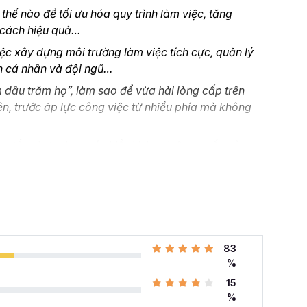
hế nào để tối ưu hóa quy trình làm việc, tăng
 cách hiệu quả…
ệc xây dựng môi trường làm việc tích cực, quản lý
ển cá nhân và đội ngũ…
dâu trăm họ”, làm sao để vừa hài lòng cấp trên
ên, trước áp lực công việc từ nhiều phía mà không
sự tổng hợp chưa có nhiều kinh nghiệm, muốn nâng
ầu từ đâu, đang tìm các khóa học hành chính nhân sự
ành chính Nhân sự tổng hợp A-Z
tại Gitiho chính
 khóa học HCNSG02 tại
83
%
hính nhân sự
với 24 giờ học chuyên sâu cho 176 kỹ
15
úp bạn nắm vững các kỹ năng cho nghề hành chính
%