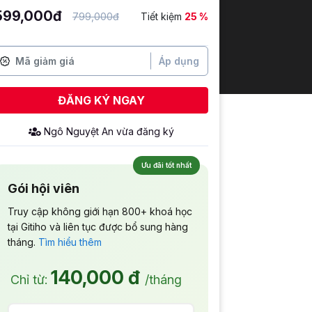
599,000đ
799,000đ
Tiết kiệm
25 %
Áp dụng
ĐĂNG KÝ NGAY
Ưu đãi tốt nhất
Gói hội viên
Truy cập không giới hạn 800+ khoá học
tại Gitiho và liên tục được bổ sung hàng
tháng.
Tìm hiểu thêm
140,000 đ
Chỉ từ:
/tháng