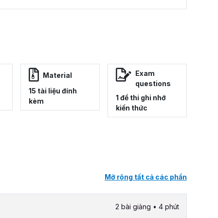
Exam
Material
questions
15 tài liệu đính
1 đề thi ghi nhớ
kèm
kiến thức
Mở rộng tất cả các phần
2 bài giảng • 4 phút