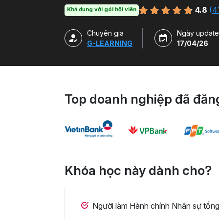
bằng file mẫu VBA.
4.8
(
4
Khả dụng với gói hội viên
Chuyên gia
Ngày update
G-LEARNING
17/04/26
Top doanh nghiệp đã đăng
Khóa học này dành cho?
Người làm Hành chính Nhân sự tổng