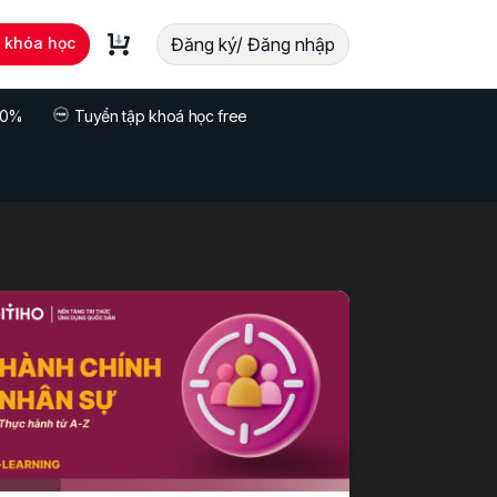
t khóa học
Đăng ký/ Đăng nhập
 70%
Tuyển tập khoá học free