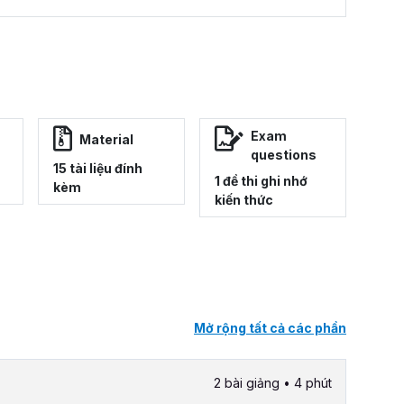
Exam
Material
questions
15 tài liệu đính
1 đề thi ghi nhớ
kèm
kiến thức
Mở rộng tất cả các phần
2 bài giảng • 4 phút