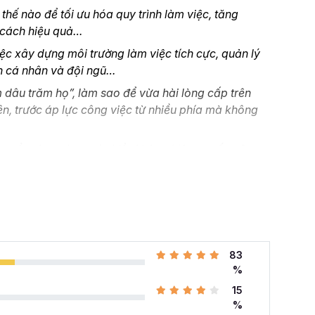
hế nào để tối ưu hóa quy trình làm việc, tăng
 cách hiệu quả…
ệc xây dựng môi trường làm việc tích cực, quản lý
ển cá nhân và đội ngũ…
dâu trăm họ”, làm sao để vừa hài lòng cấp trên
ên, trước áp lực công việc từ nhiều phía mà không
sự tổng hợp chưa có nhiều kinh nghiệm, muốn nâng
ầu từ đâu, đang tìm các khóa học hành chính nhân sự
ành chính Nhân sự tổng hợp A-Z
tại Gitiho chính
 khóa học HCNSG02 tại
83
%
hính nhân sự
với 24 giờ học chuyên sâu cho 176 kỹ
15
úp bạn nắm vững các kỹ năng cho nghề hành chính
%