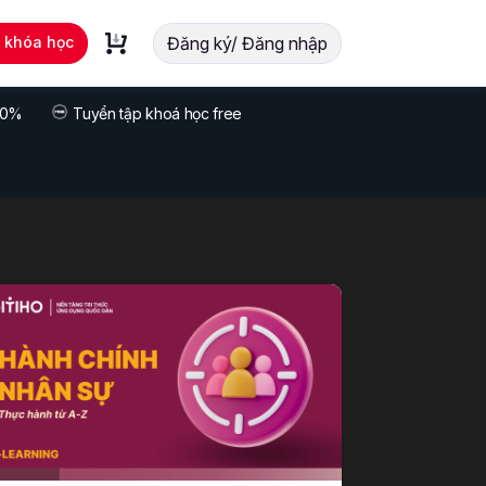
t khóa học
Đăng ký/ Đăng nhập
 70%
Tuyển tập khoá học free