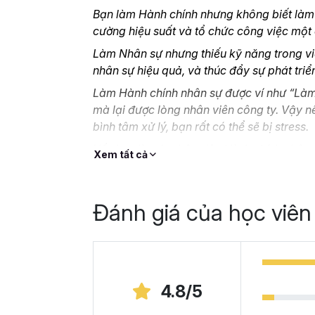
Bạn làm Hành chính nhưng không biết làm t
cường hiệu suất và tổ chức công việc một
Làm Nhân sự nhưng thiếu kỹ năng trong vi
nhân sự hiệu quả, và thúc đẩy sự phát tri
Làm Hành chính nhân sự được ví như “Làm 
mà lại được lòng nhân viên công ty. Vậy n
bình tâm xử lý, bạn rất có thể sẽ bị stress.
Nếu bạn là một nhân viên Hành chính nhân 
Xem tất cả
cao kỹ năng nghiệp vụ mà không biết bắt đ
online thì
HCNSG02- Kỹ năng công việc H
là vị cứu tinh cho bạn.
Đánh giá của học viên
Tại sao bạn nên chọn
Gitiho?
Khóa học giúp bạn tự học nghiệp vụ
hành c
4.8/5
năng cần thiết. Lộ trình 14 chương học gi