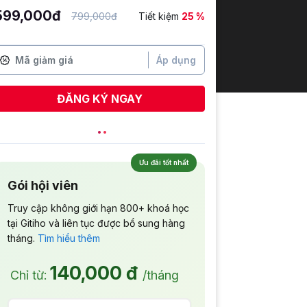
599,000đ
799,000đ
Tiết kiệm
25 %
Áp dụng
ĐĂNG KÝ NGAY
Ưu đãi tốt nhất
Gói hội viên
Truy cập không giới hạn 800+ khoá học
tại Gitiho và liên tục được bổ sung hàng
tháng.
Tìm hiểu thêm
140,000 đ
Chỉ từ:
/tháng