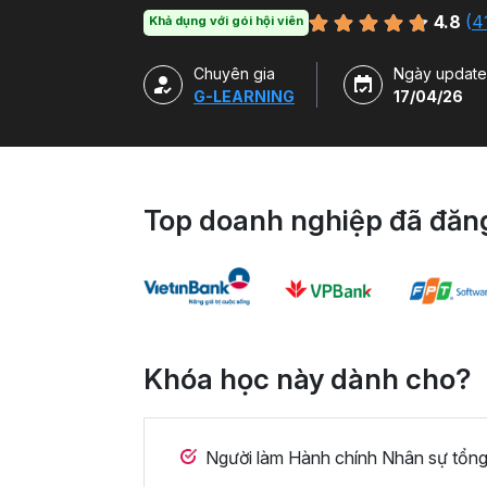
bằng file mẫu VBA.
4.8
(
4
Khả dụng với gói hội viên
Chuyên gia
Ngày update
G-LEARNING
17/04/26
Top doanh nghiệp đã đăng
Khóa học này dành cho?
Người làm Hành chính Nhân sự tổng