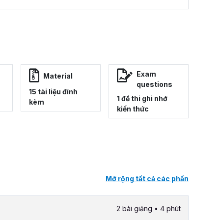
Exam
Material
questions
15 tài liệu đính
1 đề thi ghi nhớ
kèm
kiến thức
Mở rộng tất cả các phần
2 bài giảng • 4 phút