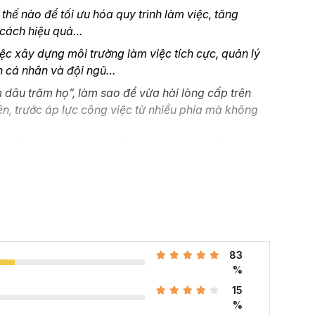
hế nào để tối ưu hóa quy trình làm việc, tăng
 cách hiệu quả…
ệc xây dựng môi trường làm việc tích cực, quản lý
ển cá nhân và đội ngũ…
dâu trăm họ”, làm sao để vừa hài lòng cấp trên
ên, trước áp lực công việc từ nhiều phía mà không
sự tổng hợp chưa có nhiều kinh nghiệm, muốn nâng
ầu từ đâu, đang tìm các khóa học hành chính nhân sự
ành chính Nhân sự tổng hợp A-Z
tại Gitiho chính
 khóa học HCNSG02 tại
83
%
hính nhân sự
với 24 giờ học chuyên sâu cho 176 kỹ
15
úp bạn nắm vững các kỹ năng cho nghề hành chính
%