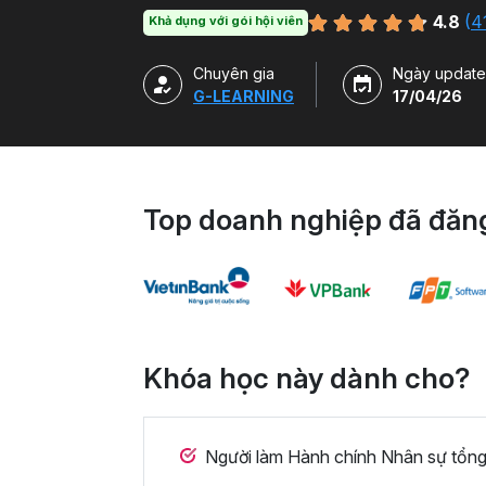
bằng file mẫu VBA.
4.8
(
4
Khả dụng với gói hội viên
Chuyên gia
Ngày update
G-LEARNING
17/04/26
Top doanh nghiệp đã đăng
Khóa học này dành cho?
Người làm Hành chính Nhân sự tổng