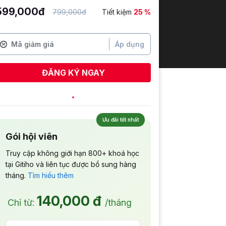
599,000đ
799,000đ
Tiết kiệm
25 %
Áp dụng
ĐĂNG KÝ NGAY
Ưu đãi tốt nhất
Gói hội viên
Truy cập không giới hạn 800+ khoá học
tại Gitiho và liên tục được bổ sung hàng
tháng.
Tìm hiểu thêm
140,000 đ
Chỉ từ:
/tháng