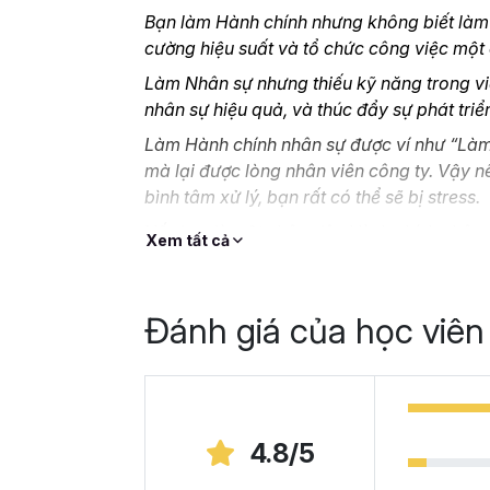
Bạn làm Hành chính nhưng không biết làm t
cường hiệu suất và tổ chức công việc một
Làm Nhân sự nhưng thiếu kỹ năng trong vi
nhân sự hiệu quả, và thúc đẩy sự phát tri
Làm Hành chính nhân sự được ví như “Làm 
mà lại được lòng nhân viên công ty. Vậy n
bình tâm xử lý, bạn rất có thể sẽ bị stress.
Nếu bạn là một nhân viên Hành chính nhân 
Xem tất cả
cao kỹ năng nghiệp vụ mà không biết bắt đ
online thì
HCNSG02- Kỹ năng công việc H
là vị cứu tinh cho bạn.
Đánh giá của học viên
Tại sao bạn nên chọn
Gitiho?
Khóa học giúp bạn tự học nghiệp vụ
hành c
4.8/5
năng cần thiết. Lộ trình 14 chương học gi