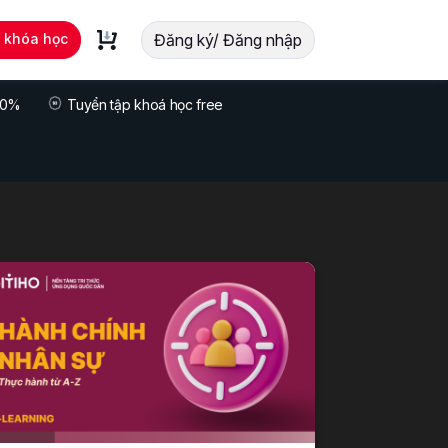
t khóa học
Đăng ký/ Đăng nhập
 70%
Tuyển tập khoá học free