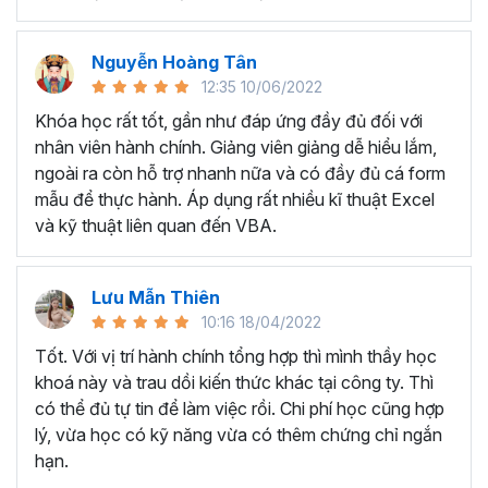
mới.
Đồng thời, khi nhân viên hành chính nhân sự có đủ kỹ
Nguyễn Hoàng Tân
năng và kinh nghiệm, họ có khả năng giải quyết các vấn
12:35 10/06/2022
đề một cách triệt để và được đánh giá cao hơn trong môi
Khóa học rất tốt, gần như đáp ứng đầy đủ đối với
trường làm việc.
nhân viên hành chính. Giảng viên giảng dễ hiểu lắm,
Mục tiêu khi tham gia khóa
ngoài ra còn hỗ trợ nhanh nữa và có đầy đủ cá form
học?
mẫu để thực hành. Áp dụng rất nhiều kĩ thuật Excel
và kỹ thuật liên quan đến VBA.
Sau khi kết thúc khóa học, học viên có thể tự tin:
Nắm rõ về bản chất công việc Hành chính Nhân sự
:
Lưu Mẫn Thiên
Từ việc tuyển dụng đến quản lý hành chính, tiền lương,
10:16 18/04/2022
pháp chế và bảo hiểm, chúng ta phải hiểu được nhiệm vụ
Tốt. Với vị trí hành chính tổng hợp thì mình thầy học
và biết mình cần phải làm gì đối với các đầu công việc như
khoá này và trau dồi kiến thức khác tại công ty. Thì
này.
có thể đủ tự tin để làm việc rồi. Chi phí học cũng hợp
Hiểu biết sâu về luật lao động và quy định nhân sự
:
lý, vừa học có kỹ năng vừa có thêm chứng chỉ ngắn
giúp hỗ trợ ban giám đốc giải quyết các vấn đề phát sinh
hạn.
liên quan tới lao động kịp thời, nhằm mục đích đưa tổ