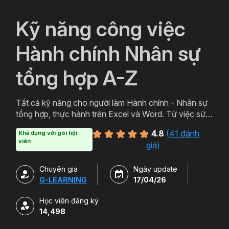
`
Kỹ năng công việc
Hành chính Nhân sự
tổng hợp A-Z
Tất cả kỹ năng cho người làm Hành chính - Nhân sự
tổng hợp, thực hành trên Excel và Word. Từ việc sử
dụng email, in ấn cho đến Lập bảng lương, Quản lý
4.8
(
41 đánh
Khả dụng với gói hội
nhân sự, Quản lý TSCĐ ... tự động bằng file mẫu
viên
giá
)
VBA.
Chuyên gia
Ngày update
G-LEARNING
17/04/26
Học viên đăng ký
14,498