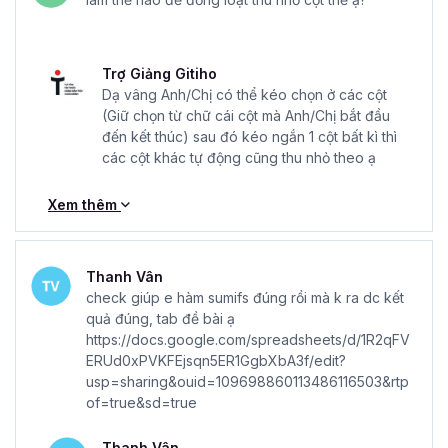
xuyên
: để đảm bảo rằng học viên luôn tiếp cận với những
thông tin mới nhất, phản ánh xu hướng và tiến triển trong
lĩnh vực hành chính nhân sự.
Trợ Giảng Gitiho
Dạ vâng Anh/Chị có thể kéo chọn ở các cột
Còn chần chờ gì nữa mà không đăng ký và sở hữu khóa
(Giữ chọn từ chữ cái cột mà Anh/Chị bắt đầu
học hành chính nhân sự
HCNSG02- Kỹ năng công việc
đến kết thúc) sau đó kéo ngắn 1 cột bất kì thì
Hành chính Nhân sự tổng hợp A-Z
ngay hôm nay để
các cột khác tự động cũng thu nhỏ theo ạ
nâng trình Hành chính - Nhân sự của bạn lên nhé.
Xem thêm
Thanh Vân
check giúp e hàm sumifs đúng rồi mà k ra dc kết
quả đúng, tab đề bài ạ
https://docs.google.com/spreadsheets/d/1R2qFV
ERUd0xPVKFEjsqn5ER1GgbXbA3f/edit?
usp=sharing&ouid=109698860113486116503&rtp
of=true&sd=true
Thanh Vân