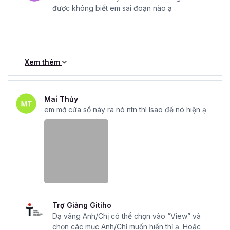
được không biết em sai đoạn nào ạ
Xem thêm
Mai Thủy
em mở cửa sổ này ra nó ntn thì lsao để nó hiện ạ
Trợ Giảng Gitiho
Dạ vâng Anh/Chị có thể chọn vào “View” và
chọn các mục Anh/Chị muốn hiển thị ạ. Hoặc