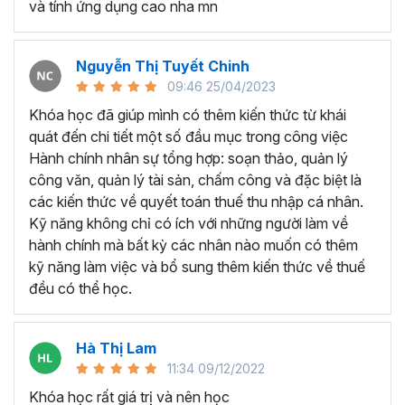
và tính ứng dụng cao nha mn
Có khả năng lưu trữ và cập nhật thường xuyên các
thông tin, hợp đồng và dữ liệu quan trọng về nhân
sự trong và ngoài doanh nghiệp.
Nguyễn Thị Tuyết Chinh
Xử lý các văn bản, thủ tục nhằm hỗ trợ việc quản lý
09:46 25/04/2023
hành chính theo các quy trình chuẩn.
Khóa học đã giúp mình có thêm kiến thức từ khái
Biết dự đoán nhu cầu nhân sự, tham gia vào chiến
quát đến chi tiết một số đầu mục trong công việc
lược tuyển dụng, tổ chức phỏng vấn, và tham gia
Hành chính nhân sự tổng hợp: soạn thảo, quản lý
vào quản lý lương thưởng.
công văn, quản lý tài sản, chấm công và đặc biệt là
Hỗ trợ xây dựng hệ thống quản lý, tạo mối liên kết
các kiến thức về quyết toán thuế thu nhập cá nhân.
giữa quản lý và nhân viên, cũng như giữa các bộ
Kỹ năng không chỉ có ích với những người làm về
phận khác nhau.
hành chính mà bất kỳ các nhân nào muốn có thêm
Lên kế hoạch và tổ chức các chương trình đào tạo
kỹ năng làm việc và bổ sung thêm kiến thức về thuế
nhằm hỗ trợ nhân viên mới và nâng cao hiệu quả
đều có thể học.
công việc.
Những kỹ năng này không chỉ giúp nhân viên hành chính
Hà Thị Lam
nhân sự thực hiện công việc một cách hiệu quả , được
11:34 09/12/2022
đánh giá cao từ cấp trên, mà nó còn là yếu tố quan trọng
khi bạn chuyển đổi và thích nghi với môi trường làm việc
Khóa học rất giá trị và nên học