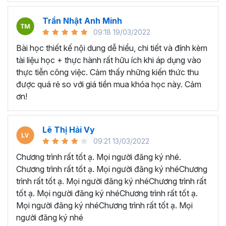
chức ngày càng phát triển hơn.
Trần Nhật Anh Minh
Biết áp dụng kiến thức vừa học vào thực tế công
09:18 19/03/2022
việc
để tận dụng cơ hội việc làm trong lĩnh vực hành
Bài học thiết kế nội dung dễ hiểu, chi tiết và đính kèm
chính nhân sự.
tài liệu học + thực hành rất hữu ích khi áp dụng vào
Tối ưu hóa quá trình làm việc hàng ngày
: biết cách
thực tiễn công việc. Cảm thấy những kiến thức thu
tạo và tối ưu quy trình làm việc từ quản lý công văn, hợp
được quá rẻ so với giá tiền mua khóa học này. Cảm
đồng, đồ dùng, văn phòng phẩm, tài sản cố định, tạo
ơn!
chương trình quản lý nhân sự, đến xây dựng bảng chấm
công trên Excel và lập bảng lương, bảo hiểm.
Ai có thể tham gia khóa học
Lê Thị Hải Vy
09:21 13/03/2022
nghiệp vụ hành chính nhân
Chương trình rất tốt ạ. Mọi người đăng ký nhé.
sự?
Chương trình rất tốt ạ. Mọi người đăng ký nhéChương
trình rất tốt ạ. Mọi người đăng ký nhéChương trình rất
tốt ạ. Mọi người đăng ký nhéChương trình rất tốt ạ.
Khóa học hành chính nhân sự HCNSG02 được Gitiho
Mọi người đăng ký nhéChương trình rất tốt ạ. Mọi
thiết kế dành cho:
người đăng ký nhé
Người mới, sinh viên sắp tốt nghiệp, người trái ngành