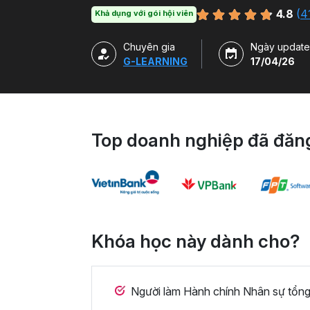
bằng file mẫu VBA.
4.8
(
4
Khả dụng với gói hội viên
Chuyên gia
Ngày update
G-LEARNING
17/04/26
Top doanh nghiệp đã đăng
Khóa học này dành cho?
Người làm Hành chính Nhân sự tổng