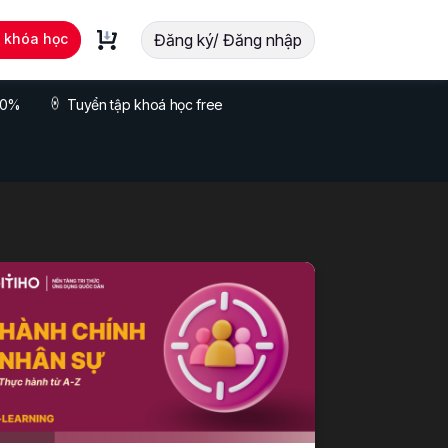
t khóa học
Đăng ký/ Đăng nhập
 70%
Tuyển tập khoá học free