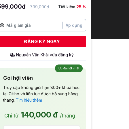
599,000đ
799,000đ
Tiết kiệm
25 %
Áp dụng
ĐĂNG KÝ NGAY
Nguyễn Văn Khải
vừa đăng ký
Ưu đãi tốt nhất
Gói hội viên
Truy cập không giới hạn 800+ khoá học
tại Gitiho và liên tục được bổ sung hàng
tháng.
Tìm hiểu thêm
140,000 đ
Chỉ từ:
/tháng