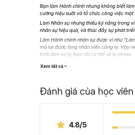
Bạn làm Hành chính nhưng không biết làm t
cường hiệu suất và tổ chức công việc một
Làm Nhân sự nhưng thiếu kỹ năng trong vi
nhân sự hiệu quả, và thúc đẩy sự phát tri
Làm Hành chính nhân sự được ví như “Làm 
mà lại được lòng nhân viên công ty. Vậy n
bình tâm xử lý, bạn rất có thể sẽ bị stress.
Nếu bạn là một nhân viên Hành chính nhân 
Xem tất cả
cao kỹ năng nghiệp vụ mà không biết bắt đ
online thì
HCNSG02- Kỹ năng công việc H
là vị cứu tinh cho bạn.
Đánh giá của học viên
Tại sao bạn nên chọn
Gitiho?
Khóa học giúp bạn tự học nghiệp vụ
hành c
4.8/5
năng cần thiết. Lộ trình 14 chương học gi