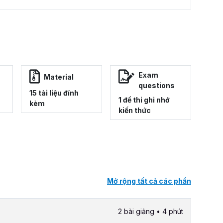
Exam
Material
questions
15 tài liệu đính
1 đề thi ghi nhớ
kèm
kiến thức
Mở rộng tất cả các phần
2 bài giảng • 4 phút