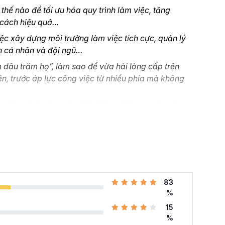
hế nào để tối ưu hóa quy trình làm việc, tăng
 cách hiệu quả…
ệc xây dựng môi trường làm việc tích cực, quản lý
ển cá nhân và đội ngũ…
dâu trăm họ”, làm sao để vừa hài lòng cấp trên
ên, trước áp lực công việc từ nhiều phía mà không
sự tổng hợp chưa có nhiều kinh nghiệm, muốn nâng
ầu từ đâu, đang tìm các khóa học hành chính nhân sự
ành chính Nhân sự tổng hợp A-Z
tại Gitiho chính
 khóa học HCNSG02 tại
83
%
hính nhân sự
với 24 giờ học chuyên sâu cho 176 kỹ
15
úp bạn nắm vững các kỹ năng cho nghề hành chính
%