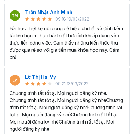
chức ngày càng phát triển hơn.
Trần Nhật Anh Minh
Biết áp dụng kiến thức vừa học vào thực tế công
09:18 19/03/2022
việc
để tận dụng cơ hội việc làm trong lĩnh vực hành
Bài học thiết kế nội dung dễ hiểu, chi tiết và đính kèm
chính nhân sự.
tài liệu học + thực hành rất hữu ích khi áp dụng vào
Tối ưu hóa quá trình làm việc hàng ngày
: biết cách
thực tiễn công việc. Cảm thấy những kiến thức thu
tạo và tối ưu quy trình làm việc từ quản lý công văn, hợp
được quá rẻ so với giá tiền mua khóa học này. Cảm
đồng, đồ dùng, văn phòng phẩm, tài sản cố định, tạo
ơn!
chương trình quản lý nhân sự, đến xây dựng bảng chấm
công trên Excel và lập bảng lương, bảo hiểm.
Ai có thể tham gia khóa học
Lê Thị Hải Vy
09:21 13/03/2022
nghiệp vụ hành chính nhân
Chương trình rất tốt ạ. Mọi người đăng ký nhé.
sự?
Chương trình rất tốt ạ. Mọi người đăng ký nhéChương
trình rất tốt ạ. Mọi người đăng ký nhéChương trình rất
tốt ạ. Mọi người đăng ký nhéChương trình rất tốt ạ.
Khóa học hành chính nhân sự HCNSG02 được Gitiho
Mọi người đăng ký nhéChương trình rất tốt ạ. Mọi
thiết kế dành cho:
người đăng ký nhé
Người mới, sinh viên sắp tốt nghiệp, người trái ngành