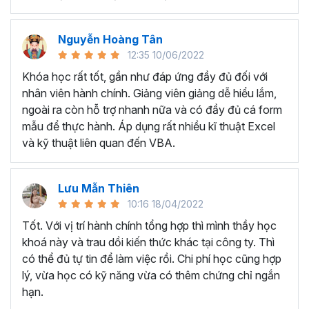
mới.
Đồng thời, khi nhân viên hành chính nhân sự có đủ kỹ
Nguyễn Hoàng Tân
năng và kinh nghiệm, họ có khả năng giải quyết các vấn
12:35 10/06/2022
đề một cách triệt để và được đánh giá cao hơn trong môi
Khóa học rất tốt, gần như đáp ứng đầy đủ đối với
trường làm việc.
nhân viên hành chính. Giảng viên giảng dễ hiểu lắm,
Mục tiêu khi tham gia khóa
ngoài ra còn hỗ trợ nhanh nữa và có đầy đủ cá form
học?
mẫu để thực hành. Áp dụng rất nhiều kĩ thuật Excel
và kỹ thuật liên quan đến VBA.
Sau khi kết thúc khóa học, học viên có thể tự tin:
Nắm rõ về bản chất công việc Hành chính Nhân sự
:
Lưu Mẫn Thiên
Từ việc tuyển dụng đến quản lý hành chính, tiền lương,
10:16 18/04/2022
pháp chế và bảo hiểm, chúng ta phải hiểu được nhiệm vụ
Tốt. Với vị trí hành chính tổng hợp thì mình thầy học
và biết mình cần phải làm gì đối với các đầu công việc như
khoá này và trau dồi kiến thức khác tại công ty. Thì
này.
có thể đủ tự tin để làm việc rồi. Chi phí học cũng hợp
Hiểu biết sâu về luật lao động và quy định nhân sự
:
lý, vừa học có kỹ năng vừa có thêm chứng chỉ ngắn
giúp hỗ trợ ban giám đốc giải quyết các vấn đề phát sinh
hạn.
liên quan tới lao động kịp thời, nhằm mục đích đưa tổ