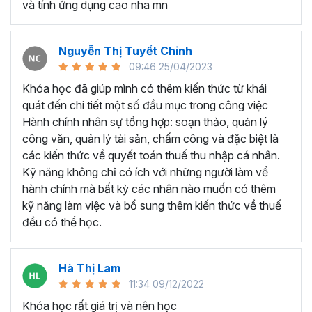
và tính ứng dụng cao nha mn
Có khả năng lưu trữ và cập nhật thường xuyên các
thông tin, hợp đồng và dữ liệu quan trọng về nhân
sự trong và ngoài doanh nghiệp.
Nguyễn Thị Tuyết Chinh
Xử lý các văn bản, thủ tục nhằm hỗ trợ việc quản lý
09:46 25/04/2023
hành chính theo các quy trình chuẩn.
Khóa học đã giúp mình có thêm kiến thức từ khái
Biết dự đoán nhu cầu nhân sự, tham gia vào chiến
quát đến chi tiết một số đầu mục trong công việc
lược tuyển dụng, tổ chức phỏng vấn, và tham gia
Hành chính nhân sự tổng hợp: soạn thảo, quản lý
vào quản lý lương thưởng.
công văn, quản lý tài sản, chấm công và đặc biệt là
Hỗ trợ xây dựng hệ thống quản lý, tạo mối liên kết
các kiến thức về quyết toán thuế thu nhập cá nhân.
giữa quản lý và nhân viên, cũng như giữa các bộ
Kỹ năng không chỉ có ích với những người làm về
phận khác nhau.
hành chính mà bất kỳ các nhân nào muốn có thêm
Lên kế hoạch và tổ chức các chương trình đào tạo
kỹ năng làm việc và bổ sung thêm kiến thức về thuế
nhằm hỗ trợ nhân viên mới và nâng cao hiệu quả
đều có thể học.
công việc.
Những kỹ năng này không chỉ giúp nhân viên hành chính
Hà Thị Lam
nhân sự thực hiện công việc một cách hiệu quả , được
11:34 09/12/2022
đánh giá cao từ cấp trên, mà nó còn là yếu tố quan trọng
khi bạn chuyển đổi và thích nghi với môi trường làm việc
Khóa học rất giá trị và nên học