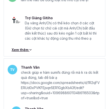
xuyên
: để đảm bảo rằng học viên luôn tiếp cận với những
thông tin mới nhất, phản ánh xu hướng và tiến triển trong
lĩnh vực hành chính nhân sự.
Trợ Giảng Gitiho
Dạ vâng Anh/Chị có thể kéo chọn ở các cột
Còn chần chờ gì nữa mà không đăng ký và sở hữu khóa
(Giữ chọn từ chữ cái cột mà Anh/Chị bắt đầu
học hành chính nhân sự
HCNSG02- Kỹ năng công việc
đến kết thúc) sau đó kéo ngắn 1 cột bất kì thì
Hành chính Nhân sự tổng hợp A-Z
ngay hôm nay để
các cột khác tự động cũng thu nhỏ theo ạ
nâng trình Hành chính - Nhân sự của bạn lên nhé.
Xem thêm
Thanh Vân
check giúp e hàm sumifs đúng rồi mà k ra dc kết
quả đúng, tab đề bài ạ
https://docs.google.com/spreadsheets/d/1R2qFV
ERUd0xPVKFEjsqn5ER1GgbXbA3f/edit?
usp=sharing&ouid=109698860113486116503&rtp
of=true&sd=true
Thanh Vân