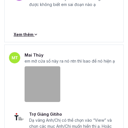
được không biết em sai đoạn nào ạ
Xem thêm
Mai Thủy
em mở cửa sổ này ra nó ntn thì lsao để nó hiện ạ
Trợ Giảng Gitiho
Dạ vâng Anh/Chị có thể chọn vào “View” và
chọn các mục Anh/Chị muốn hiển thị ạ. Hoặc