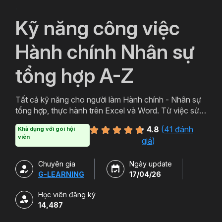
`
Kỹ năng công việc
Hành chính Nhân sự
tổng hợp A-Z
Tất cả kỹ năng cho người làm Hành chính - Nhân sự
tổng hợp, thực hành trên Excel và Word. Từ việc sử
dụng email, in ấn cho đến Lập bảng lương, Quản lý
4.8
(
41 đánh
Khả dụng với gói hội
nhân sự, Quản lý TSCĐ ... tự động bằng file mẫu
viên
giá
)
VBA.
Chuyên gia
Ngày update
G-LEARNING
17/04/26
Học viên đăng ký
14,487